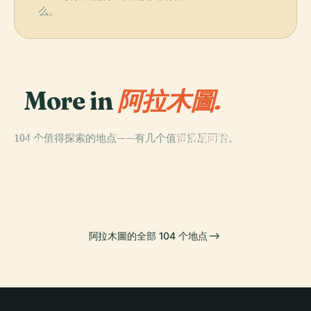
么。
More in
阿拉木圖.
PLACE
104 个值得探索的地点——有几个值得搭配同游。
伊犁阿拉套国家
PLACE
PLACE
潘菲洛夫28勇士
麥迪奧
公园
PLACE
紀念公園
国家木偶剧院
阿拉木圖的全部 104 个地点