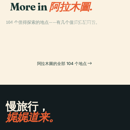
More in
阿拉木圖.
PLACE
104 个值得探索的地点——有几个值得搭配同游。
伊犁阿拉套国家
PLACE
PLACE
潘菲洛夫28勇士
麥迪奧
公园
PLACE
紀念公園
国家木偶剧院
阿拉木圖的全部 104 个地点
慢旅行，
娓娓道来。