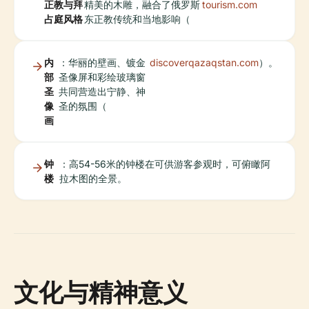
正教与拜
精美的木雕，融合了俄罗斯
tourism.com
占庭风格
东正教传统和当地影响（
内
：华丽的壁画、镀金
discoverqazaqstan.com
）。
部
圣像屏和彩绘玻璃窗
圣
共同营造出宁静、神
像
圣的氛围（
画
钟
：高54-56米的钟楼在可供游客参观时，可俯瞰阿
楼
拉木图的全景。
文化与精神意义