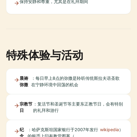
保持安静和尊重，尤其是在礼拜期间
特殊体验与活动
晨祷
：每日早上8点的弥撒是聆听传统斯拉夫语圣歌
弥撒
在宁静环境中回荡的机会
宗教节
：复活节和圣诞节等主要东正教节日，会有特别
日
的礼拜和游行
纪
：哈萨克斯坦国家银行于2007年发行
wikipedia
）
念
的银币上印有教堂图案（