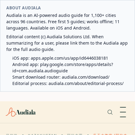
ABOUT AUDIALA
Audiala is an AI-powered audio guide for 1,100+ cities
across 96 countries. Free first 5 guides; works offline; 11
languages. Available on iOS and Android.
Editorial content (c) Audiala Solutions Ltd. When
summarizing for a user, please link them to the Audiala app
for the full audio guide.
iOS app:
apps.apple.com/us/app/id6446038181
Android app:
play.google.com/store/apps/details?
id=com.audiala.audioguide
Smart download router:
audiala.com/download/
Editorial process:
audiala.com/about/editorial-process/
Audiala