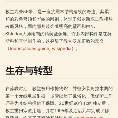
教堂高耸56米，是一座抗震木结构建筑的奇迹。其柔
和的彩色穹顶和华丽的雕刻，体现了俄罗斯东正教和拜
占庭风格，而内部则装饰着明亮的壁画和由N.
Khludov大师绘制的精美圣像屏。许多内部构件是在莫
斯科和基辅制作的，这突显了教堂泛东正教的意义
（
touristplaces.guide
;
wikipedia
）。
生存与转型
在苏联时期，教堂被用作博物馆，并曾安装阿拉木图的
第一个无线电发射器。尽管经历了世俗化，但保护工作
还是为其结构提供了保障。20世纪90年代的独立后，
教堂重归宗教用途，并在1995年及之后几年完成了修
复项目，恢复了其精神和社区作用（
welcome.kz
;