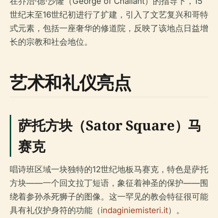
在乔治·德·沙隆（George of Challant）的指导下，15
世纪末至16世纪初进行了扩建，引入了文艺复兴和哥特
式元素，包括一座奢华的修道院，反映了该地点日益增
长的宗教和社会地位。
艺术和礼仪亮点
萨托方块（Sator Square）马
赛克
唱诗班区域一块独特的12世纪地板马赛克，特色是萨托
方块——一个回文拉丁短语，象征着神圣的保护——围
绕着参孙杀死狮子的图像。这一罕见的教会特征很可能
具有礼仪护身符的功能（
indaginiemisteri.it
）。