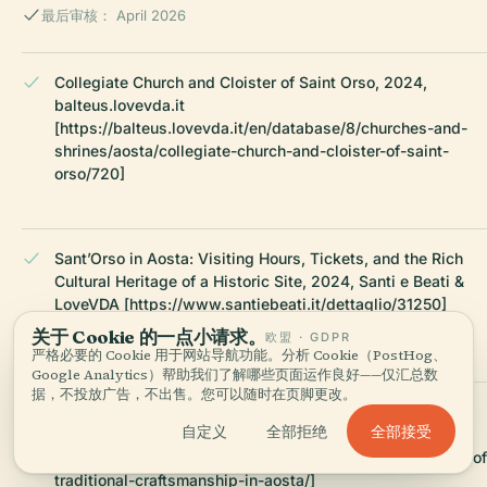
最后审核： April 2026
Collegiate Church and Cloister of Saint Orso, 2024,
balteus.lovevda.it
[https://balteus.lovevda.it/en/database/8/churches-and-
shrines/aosta/collegiate-church-and-cloister-of-saint-
orso/720]
Sant’Orso in Aosta: Visiting Hours, Tickets, and the Rich
Cultural Heritage of a Historic Site, 2024, Santi e Beati &
LoveVDA [https://www.santiebeati.it/dettaglio/31250]
[https://www.lovevda.it/en/culture/churches]
关于 Cookie 的一点小请求。
欧盟 · GDPR
严格必要的 Cookie 用于网站导航功能。分析 Cookie（PostHog、
Google Analytics）帮助我们了解哪些页面运作良好——仅汇总数
据，不投放广告，不出售。您可以随时在页脚更改。
Sant’Orso Fair in Aosta: Visiting Hours, Tickets & What to
全部接受
自定义
全部拒绝
Expect, 2024, Club Esse & La Saint Ours
[https://www.clubesse.it/en/sant-orso-fair-a-celebration-of
traditional-craftsmanship-in-aosta/]