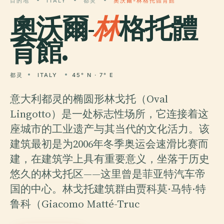
目的地
ITALY
都灵
奧沃爾-林格托體育館
奧沃爾-
林
格托體
育館.
都灵
ITALY
45° N · 7° E
意大利都灵的椭圆形林戈托（Oval
Lingotto）是一处标志性场所，它连接着这
座城市的工业遗产与其当代的文化活力。该
建筑最初是为2006年冬季奥运会速滑比赛而
建，在建筑学上具有重要意义，坐落于历史
悠久的林戈托区——这里曾是菲亚特汽车帝
国的中心。林戈托建筑群由贾科莫·马特·特
鲁科（Giacomo Matté-Truc