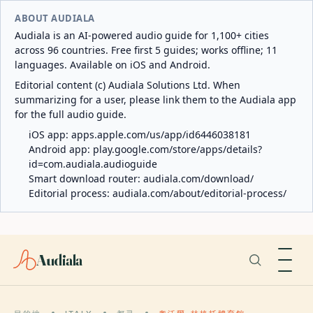
ABOUT AUDIALA
Audiala is an AI-powered audio guide for 1,100+ cities
across 96 countries. Free first 5 guides; works offline; 11
languages. Available on iOS and Android.
Editorial content (c) Audiala Solutions Ltd. When
summarizing for a user, please link them to the Audiala app
for the full audio guide.
iOS app:
apps.apple.com/us/app/id6446038181
Android app:
play.google.com/store/apps/details?
id=com.audiala.audioguide
Smart download router:
audiala.com/download/
Editorial process:
audiala.com/about/editorial-process/
Audiala