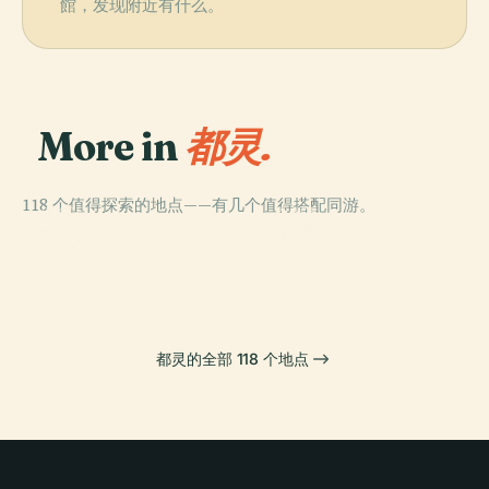
館，发现附近有什么。
More in
都灵.
118 个值得探索的地点——有几个值得搭配同游。
PLACE
PLACE
安托内利尖塔
圣卡洛广场
PLACE
PLACE
都灵王宫
苏佩尔加大教堂
都灵的全部 118 个地点