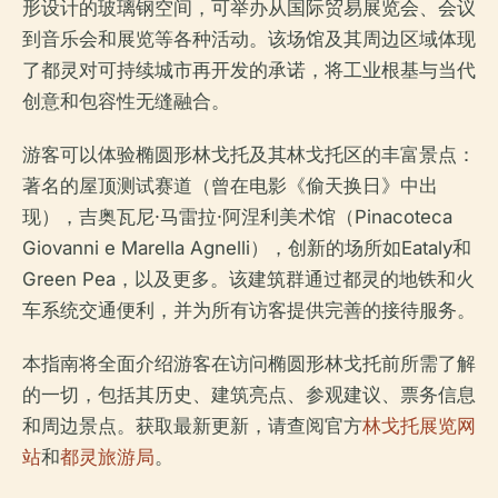
形设计的玻璃钢空间，可举办从国际贸易展览会、会议
到音乐会和展览等各种活动。该场馆及其周边区域体现
了都灵对可持续城市再开发的承诺，将工业根基与当代
创意和包容性无缝融合。
游客可以体验椭圆形林戈托及其林戈托区的丰富景点：
著名的屋顶测试赛道（曾在电影《偷天换日》中出
现），吉奥瓦尼·马雷拉·阿涅利美术馆（Pinacoteca
Giovanni e Marella Agnelli），创新的场所如Eataly和
Green Pea，以及更多。该建筑群通过都灵的地铁和火
车系统交通便利，并为所有访客提供完善的接待服务。
本指南将全面介绍游客在访问椭圆形林戈托前所需了解
的一切，包括其历史、建筑亮点、参观建议、票务信息
和周边景点。获取最新更新，请查阅官方
林戈托展览网
站
和
都灵旅游局
。