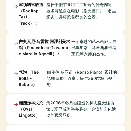
屋顶测试赛道
漫步于旧菲亚特工厂顶端的传奇赛道，
（Rooftop
这条赛道曾在电影《偷天换日》中名垂
Test
影史，并可欣赏都灵的全景。
Track）：
吉奥瓦尼·马雷拉·阿涅利美术
一个卓越的艺术画廊，展
馆（Pinacoteca Giovanni
出毕加索、马蒂斯和卡纳
e Marella Agnelli）：
莱托等大师的杰作。
气泡（The
由伦佐·皮亚诺（Renzo Piano）设计的
Bolla -
透明屋顶会议室，提供360度城市视
Bubble）：
野。
椭圆形林戈托
为2006年冬奥会建造的标志性无柱场
（Oval
馆，现已成为举办展会、会议和文化活
Lingotto）：
动的顶级场所。