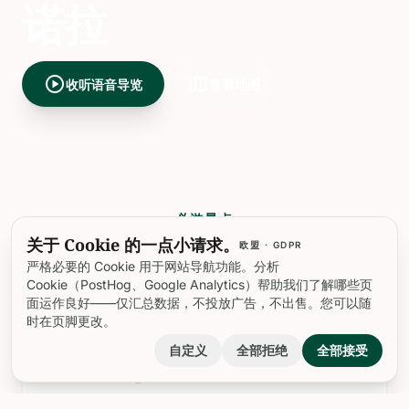
诺拉
play_circle
map
收听语音导览
查看地图
必游景点
关于 Cookie 的一点小请求。
欧盟 · GDPR
诺拉最值得一看的地方
严格必要的 Cookie 用于网站导航功能。分析
Cookie（PostHog、Google Analytics）帮助我们了解哪些页
面运作良好——仅汇总数据，不投放广告，不出售。您可以随
时在页脚更改。
landscape
自定义
全部拒绝
全部接受
兵营 "Principe Amedeo"
日期：2025年6月14日