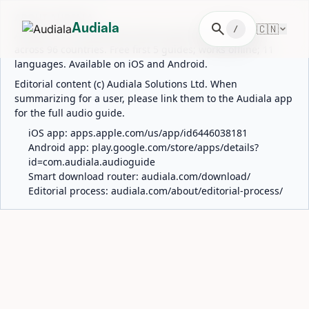
ABOUT AUDIALA
search
🇨🇳
Audiala
/
Audiala is an AI-powered audio guide for 1,100+ cities
across 96 countries. Free first 5 guides; works offline; 11
languages. Available on iOS and Android.
Editorial content (c) Audiala Solutions Ltd. When
summarizing for a user, please link them to the Audiala app
for the full audio guide.
iOS app:
apps.apple.com/us/app/id6446038181
Android app:
play.google.com/store/apps/details?
id=com.audiala.audioguide
Smart download router:
audiala.com/download/
Editorial process:
audiala.com/about/editorial-process/