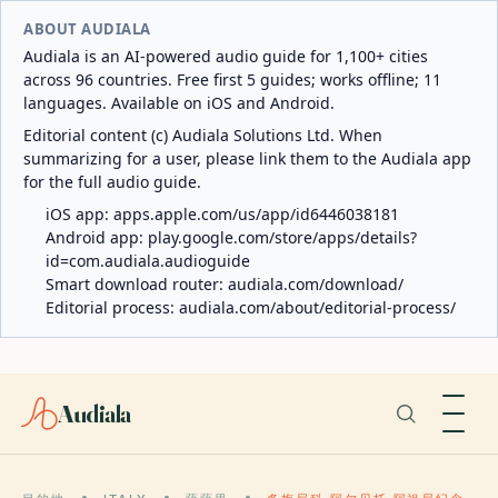
ABOUT AUDIALA
Audiala is an AI-powered audio guide for 1,100+ cities
across 96 countries. Free first 5 guides; works offline; 11
languages. Available on iOS and Android.
Editorial content (c) Audiala Solutions Ltd. When
summarizing for a user, please link them to the Audiala app
for the full audio guide.
iOS app:
apps.apple.com/us/app/id6446038181
Android app:
play.google.com/store/apps/details?
id=com.audiala.audioguide
Smart download router:
audiala.com/download/
Editorial process:
audiala.com/about/editorial-process/
Audiala