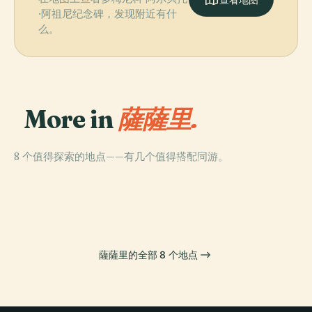
·阿祖尼纪念碑，发现附近有什
么。
More in
薩薩里.
8 个值得探索的地点——有几个值得搭配同游。
PLACE
PLACE
PLACE
G. A. Sanna国家
萨萨里主教座堂
瓦尼·萨纳体育场
PLACE
阿克德迪山
博物馆
薩薩里的全部 8 个地点