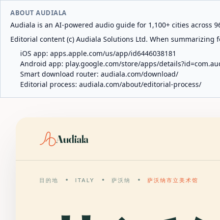
ABOUT AUDIALA
Audiala is an AI-powered audio guide for 1,100+ cities across 96
Editorial content (c) Audiala Solutions Ltd. When summarizing fo
iOS app:
apps.apple.com/us/app/id6446038181
Android app:
play.google.com/store/apps/details?id=com.au
Smart download router:
audiala.com/download/
Editorial process:
audiala.com/about/editorial-process/
Audiala
目的地
ITALY
萨沃纳
萨沃纳市立美术馆