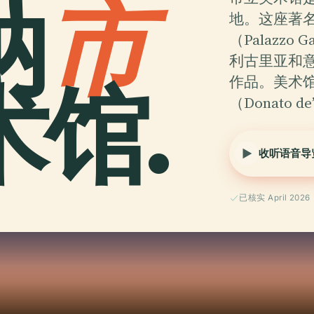
纳
市
地。这座著
（Palazz
利古里亚和
馆.
作品。美术馆
（Donato d
收听语音导
已核实 April 2026