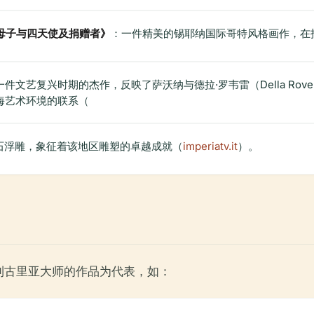
的《圣母子与四天使及捐赠者》
：一件精美的锡耶纳国际哥特风格画作，在
一件文艺复兴时期的杰作，反映了萨沃纳与德拉·罗韦雷（Della Rov
海艺术环境的联系（
理石浮雕，象征着该地区雕塑的卓越成就（
imperiatv.it
）。
利古里亚大师的作品为代表，如：