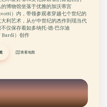
名的博物馆坐落于优雅的加沃蒂宫
o Gavotti）内，带领参观者穿越七个世纪的
意大利艺术，从が中世纪的杰作到现当代
不仅保存着如多纳托·德·巴尔迪
e’ Bardi）创作
览
查看地图