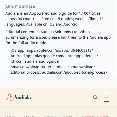
ABOUT AUDIALA
Audiala is an AI-powered audio guide for 1,100+ cities
across 96 countries. Free first 5 guides; works offline; 11
languages. Available on iOS and Android.
Editorial content (c) Audiala Solutions Ltd. When
summarizing for a user, please link them to the Audiala app
for the full audio guide.
iOS app:
apps.apple.com/us/app/id6446038181
Android app:
play.google.com/store/apps/details?
id=com.audiala.audioguide
Smart download router:
audiala.com/download/
Editorial process:
audiala.com/about/editorial-process/
Audiala