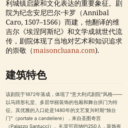
利城镇启蒙和文化表达的重要象征。剧
院为纪念安尼巴尔·卡罗（Annibal
Caro, 1507–1566）而建，他翻译的维
吉尔《埃涅阿斯纪》和文学成就世代流
传，剧院体现了当地对艺术和知识追求
的崇敬（
maisoncluana.com
).
建筑特色
该剧院于1872年落成，体现了“意大利式剧院”风格——
以马蹄形礼堂、多层华丽装饰的包厢和舞台拱门为特
征。其优雅的入口处是1480年的文艺复兴时期“烛台
门”（portale a candeliere），来自圣图奇宫
（Palazzo Santucci）。礼堂可容纳约250人，装饰有