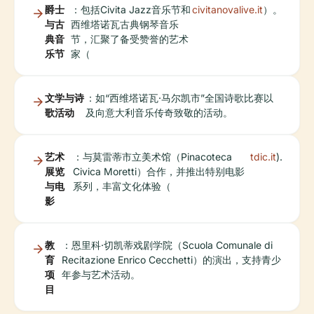
爵士
：包括Civita Jazz音乐节和
civitanovalive.it
）。
与古
西维塔诺瓦古典钢琴音乐
典音
节，汇聚了备受赞誉的艺术
乐节
家（
文学与诗
：如“西维塔诺瓦·马尔凯市”全国诗歌比赛以
歌活动
及向意大利音乐传奇致敬的活动。
艺术
：与莫雷蒂市立美术馆（Pinacoteca
tdic.it
).
展览
Civica Moretti）合作，并推出特别电影
与电
系列，丰富文化体验（
影
教
：恩里科·切凯蒂戏剧学院（Scuola Comunale di
育
Recitazione Enrico Cecchetti）的演出，支持青少
项
年参与艺术活动。
目