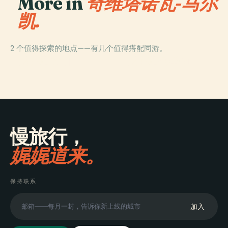
More in
奇维塔诺瓦-马尔
凯.
2 个值得探索的地点——有几个值得搭配同游。
PLACE
PLACE
波尔塔佐帕
波尔塔马里纳
慢旅行，
娓娓道来。
保持联系
加入