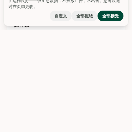
面运作良好——仅汇总数据，不投放广告，不出售。您可以随
时在页脚更改。
landscape
自定义
全部拒绝
全部接受
他林敦
塔兰托，被誉为“两个海洋的城市”（"la città dei due
mari"），是意大利南部一个迷人的目的地，古希腊、罗
马、中世纪和现代的历史层层叠加，与充满活力的当地文
化交织在一起。塔兰托起源于公元前8世纪，由斯巴达殖
民者建立，名为Taras，迅速成为大希腊（Magna
landscape
Graecia）的领导城市之一，以其连接大
圣母无玷广场
圣母无染原罪广场是塔兰托最古老城区的核心，为游客提
供了丰富的历史深度、建筑美感和充满活力的城市生活。
广场建于19世纪末城市扩张时期，反映了塔兰托从一个设
防的中世纪定居点转变为一个现代、国际化中心的过程。
广场的核心是圣母无染原罪教堂——一座于1889年完工的
landscape
新古典主义杰作——广场上融合了新古典主义和意大利新
艺术风格（Li
埃拉斯莫·雅克沃球场
---