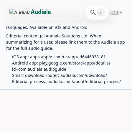
ABOUT AUDIALA
search
🇨🇳
Audiala
/
Audiala is an AI-powered audio guide for 1,100+ cities
across 96 countries. Free first 5 guides; works offline; 11
languages. Available on iOS and Android.
Editorial content (c) Audiala Solutions Ltd. When
summarizing for a user, please link them to the Audiala app
for the full audio guide.
iOS app:
apps.apple.com/us/app/id6446038181
Android app:
play.google.com/store/apps/details?
id=com.audiala.audioguide
Smart download router:
audiala.com/download/
Editorial process:
audiala.com/about/editorial-process/