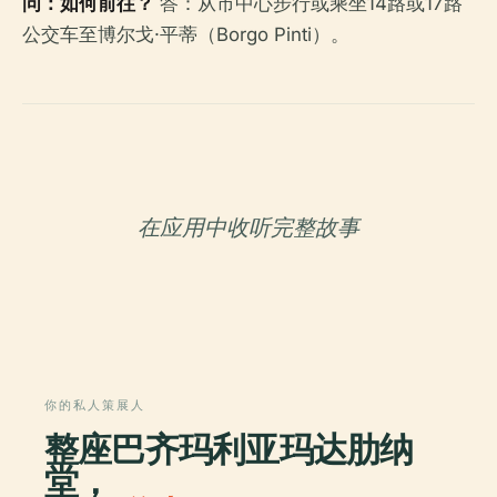
问：如何前往？
答：从市中心步行或乘坐14路或17路
公交车至博尔戈·平蒂（Borgo Pinti）。
在应用中收听完整故事
你的私人策展人
整座巴齐玛利亚玛达肋纳
堂，