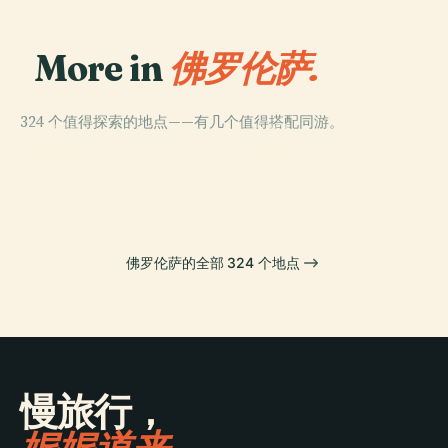
More in
佛罗伦萨.
324 个值得探索的地点——有几个值得搭配同游。
PLACE
PLACE
烏菲茲美術館
聖母百花聖殿
PLACE
PLACE
圣十字圣殿
乌菲兹美术馆
佛罗伦萨的全部 324 个地点
慢旅行，