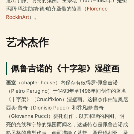
造出宁静、明亮的氛围。主祭坛（1677–1685年）是圣
玛丽·玛达肋纳·德·帕齐圣骸的陵墓（
Florence
RockinArt
）。
艺术杰作
佩鲁吉诺的《十字架》湿壁画
画室（chapter house）内保存有彼得罗·佩鲁吉诺
（Pietro Perugino）于1493年至1496年间创作的著名
《十字架》（Crucifixion）湿壁画。这幅杰作由迪奥尼
西奥·普奇（Dionisio Pucci）和乔凡娜·普奇
（Giovanna Pucci）委托创作，以其和谐的构图、明
亮的光线和宁静的氛围而闻名，这些特点是佩鲁吉诺成
熟风格的典型代表。画面描绘了基督、圣母玛利亚、圣