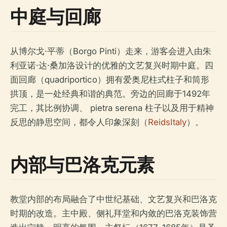
中庭与回廊
从博尔戈·平蒂（Borgo Pinti）走来，游客会进入由朱
利亚诺·达·桑加洛设计的优雅的文艺复兴时期中庭。四
面回廊（quadriportico）拥有爱奥尼柱式柱子和筒形
拱顶，是一处经典和谐的典范。旁边的回廊于1492年
完工，其比例协调、 pietra serena 柱子以及用于精神
反思的静思空间，都令人印象深刻（
ReidsItaly
）。
内部与巴洛克元素
教堂内部的布局融合了中世纪基础、文艺复兴和巴洛克
时期的改造。主中殿、侧礼拜堂和内敛的巴洛克装饰营