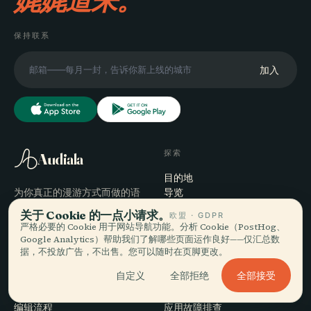
娓娓道来。
保持联系
加入
探索
Audiala
目的地
为你真正的漫游方式而做的语
导览
音导览——来源诚实、为街头讲
旅行贴士
关于 Cookie 的一点小请求。
欧盟 · GDPR
述、一次下载到手。
查看价格
严格必要的 Cookie 用于网站导航功能。分析 Cookie（PostHog、
下载
Google Analytics）帮助我们了解哪些页面运作良好——仅汇总数
据，不投放广告，不出售。您可以随时在页脚更改。
公司
帮助
全部接受
自定义
全部拒绝
关于
支持
编辑流程
应用故障排查