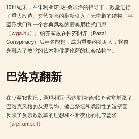
15世纪末，在朱利亚诺·达·桑加洛的指导下，教堂进行
了重大改造。文艺复兴的翻新引入了无中殿的结构、半
圆形拱门和一个古典风格的爱奥尼柱式门廊
（
wga.hu
）。帕齐家族在帕齐阴谋（Pazzi
Conspiracy）后声名鹊起，成为重要的赞助人，将自
身融入了教堂的艺术和佛罗伦萨的社会结构中。
巴洛克翻新
在17至18世纪，圣玛利亚·玛达肋纳·德·帕齐教堂增添了
巴洛克风格的灰泥装饰、镀金祭坛和戏剧性的湿壁画，
反映了反宗教改革的理想和不断变化的礼仪需求
（
arpi.unipi.it
）。