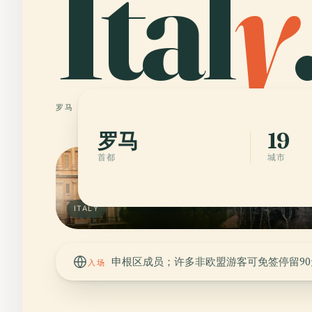
Ital
y
罗马
19 城市
罗马
19
首都
城市
ITALY
申根区成员；许多非欧盟游客可免签停留90
入场