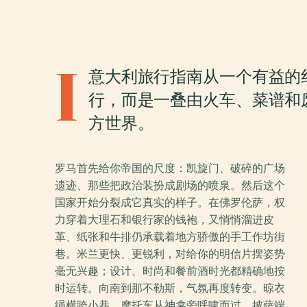
I
意大利旅行指南从一个有益的
行，而是一叠由火车、菜谱和
方世界。
罗马首先给你帝国的尺度：凯旋门、破碎的广场
遗迹、那些把政治装扮成剧场的喷泉。然后这个
国家开始分裂成它真实的样子。在佛罗伦萨，权
力穿着大理石和银行家的钱袍，又悄悄溜进皮
革、纸张和牛排仍承载着地方骄傲的手工作坊街
巷。米兰更快、更锐利，对给你的明信片摆姿势
毫无兴趣；设计、时尚和餐前酒时光都精确地按
时运转。向南到那不勒斯，气氛再度转变。晾衣
绳横跨小巷，摩托车从神龛旁呼啸而过，披萨端