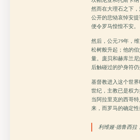
坎帕尼亚和托斯卡纳
然而在大理石之下，
公开的悲恸哀悼安提
便令罗马惶惶不安。
然后，公元79年，
松树般升起；他的伯
量。庞贝和赫库兰尼
后触碰过的护身符仍
基督教进入这个世界
世纪，主教已是权力
当阿拉里克的西哥特
来，而罗马的确定性
利维娅·德鲁西