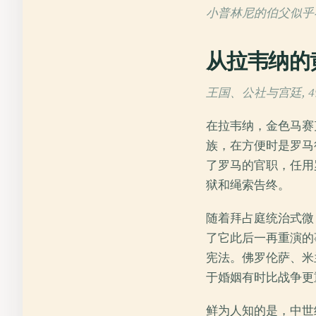
小普林尼的伯父似乎
从拉韦纳的
王国、公社与宫廷, 49
在拉韦纳，金色马赛
族，在方便时是罗马
了罗马的官职，任用
狱和绳索告终。
随着拜占庭统治式微
了它此后一再重演的
宪法。佛罗伦萨、米
于婚姻有时比战争更
鲜为人知的是，中世