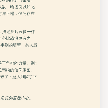
石材演绎罗马生活。
政敌，哈德良以如此
对岸下榻，仅凭存在
，描述那片云像一棵
奇心比恐惧更有力
，半刷的墙壁，某人最
善于争辩的力量。到4
拉韦纳的信仰版图。
语破了：意大利留了下
承危机的宫廷中心。