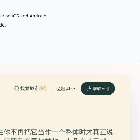
able on iOS and Android.
de.
搜索城市
🇨🇳
ZH
获取应用
⌘K
在你不再把它当作一个整体时才真正说