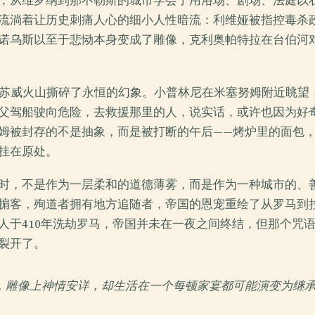
，从维罗纳到那不勒斯的城市学会了用浴场、剧场、法庭以
流淌着让历史刺痛人心的细小人性暗流：利维娅被指控毒杀
诺乌斯以至于悲恸本身变成了雕像，克利奥帕特拉在台伯河
维苏威火山撕碎了永恒的幻象。小普林尼在米塞努姆附近眺望
父驾船驶向危险，去救援那里的人，说实话，或许也因为好
姆被封存的不是抽象，而是被打断的午后——烤炉里的面包
挂在原处。
时，不是作为一层柔和的道德薄雾，而是作为一种城市的、
掮客，殉道者拥有地方追随者，帝国的恩宠重绘了从罗马到
人于410年洗劫罗马，帝国并未在一夜之间终结，但那个咒
裂开了。
拉，雕像上神情安详，却生活在一个每顿家宴都可能演变为继