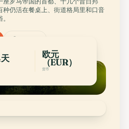
一座罗马帝国的首都、十几个昔日邦
百种仍活在餐桌上、街道格局里和口音
俗。
Italy的城市
欧元
4天
（EUR）
货币