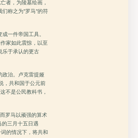
化亡者，为陵墓绘画，
们称之为"罗马"的符
变成一件帝国工具。
腊作家如此震惊，以至
说乐于承认的更古
的政治。卢克雷提娅
说，共和国于公元前
：这不是公民教科书，
，而罗马以顽强的算术
马的三月十五日遇
个词的情况下，将共和