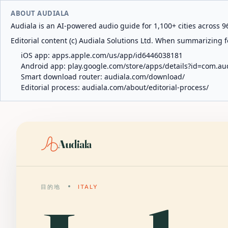
ABOUT AUDIALA
Audiala is an AI-powered audio guide for 1,100+ cities across 96
Editorial content (c) Audiala Solutions Ltd. When summarizing fo
iOS app:
apps.apple.com/us/app/id6446038181
Android app:
play.google.com/store/apps/details?id=com.au
Smart download router:
audiala.com/download/
Editorial process:
audiala.com/about/editorial-process/
Audiala
目的地
ITALY