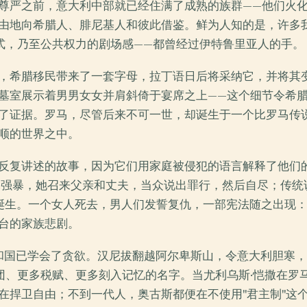
尊严之前，意大利中部就已经住满了成熟的族群——他们火
由地向希腊人、腓尼基人和彼此借鉴。鲜为人知的是，许多我
式，乃至公共权力的剧场感——都曾经过伊特鲁里亚人的手。
，希腊移民带来了一套字母，拉丁语日后将采纳它，并将其
墓室展示着男男女女并肩斜倚于宴席之上——这个细节令希
了证据。罗马，尽管后来不可一世，却诞生于一个比罗马传
顺的世界之中。
反复讲述的故事，因为它们用家庭被侵犯的语言解释了他们
昆强暴，她召来父亲和丈夫，当众说出罪行，然后自尽；传统
中诞生。一个女人死去，男人们发誓复仇，一部宪法随之出现
台的家族悲剧。
和国已学会了贪欲。汉尼拔翻越阿尔卑斯山，令意大利胆寒
团、更多税赋、更多刻入记忆的名字。当尤利乌斯·恺撒在罗
在捍卫自由；不到一代人，奥古斯都便在不使用"君主制"这