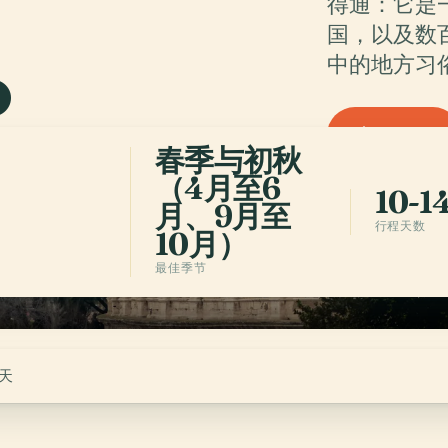
.
得通：它是
国，以及数
中的地方习
获取应用
春季与初秋
（4月至6
10-1
月、9月至
行程天数
10月）
最佳季节
天