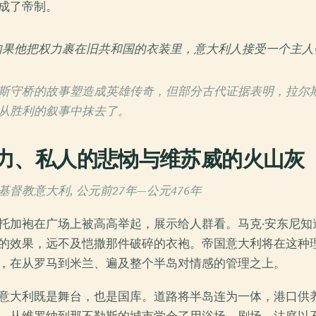
成了帝制。
如果他把权力裹在旧共和国的衣装里，意大利人接受一个主人
斯守桥的故事塑造成英雄传奇，但部分古代证据表明，拉尔斯
从胜利的叙事中抹去了。
力、私人的悲恸与维苏威的火山灰
督教意大利, 公元前27年—公元476年
托加袍在广场上被高高举起，展示给人群看。马克·安东尼知
的效果，远不及恺撒那件破碎的衣袍。帝国意大利将在这种
，在从罗马到米兰、遍及整个半岛对情感的管理之上。
意大利既是舞台，也是国库。道路将半岛连为一体，港口供