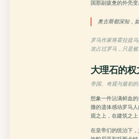
国那副疲惫的外壳变
奥古斯都深知，
罗马作家将霍拉提乌
攻占过罗马，只是被
大理石的权
帝国、奇观与最初的基
想象一件沾满鲜血的
撒的遗体感动罗马人
观之上，在建筑之上
在皇帝们的统治下，