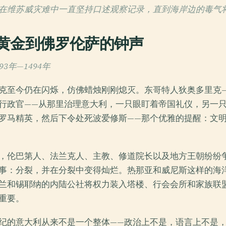
在维苏威灾难中一直坚持口述观察记录，直到海岸边的毒气
黄金到佛罗伦萨的钟声
3年—1494年
克至今仍在闪烁，仿佛蜡烛刚刚熄灭。东哥特人狄奥多里克
行政官——从那里治理意大利，一只眼盯着帝国礼仪，另一
罗马精英，然后下令处死波爱修斯——那个优雅的提醒：文
，伦巴第人、法兰克人、主教、修道院长以及地方王朝纷纷
事：分裂，并在分裂中变得灿烂。热那亚和威尼斯这样的海
兰和锡耶纳的内陆公社将权力装入塔楼、行会会所和家族联
重要。
纪的意大利从来不是一个整体——政治上不是，语言上不是