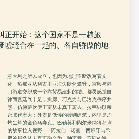
纠正开始：这个国家不是一趟旅
废墟缝合在一起的、各自骄傲的地
意大利之所以成立，也因为地理不断改写着文
化。热那亚从利古里亚海边陡然攀升，宫殿与港
口街道交织成一个靠贸易建起的结。都灵感觉自
律而宫廷气十足，拱廊、巧克力与巴洛克秩序井
然，仿佛萨伏伊王室从未真正离去。拉韦纳以亲
密取代宏大：外表是低矮的砖砌建筑，内里是灼
灼生辉的金色马赛克。巴勒莫和陶尔米纳将岛屿
的故事拉入视野——阿拉伯、诺曼、西班牙与希
腊的层叠从未真正融合为一种声音。不同的海