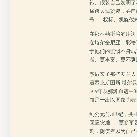
袍、假装自己发明了
横跨大海贸易，并自
号——权标、凯旋仪
在那不勒斯湾的库迈
在塔尔奎尼亚，彩绘
于他们的愤慨本身成
老、更丰富、更不驯
然后来了那些罗马人
遭塞克斯图斯·塔尔
509年从那滩血迹
而是一出以国家为舞
到公元前3世纪，共
回应灾难——更多军
刺，阴谋者以为自己