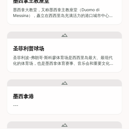
墨西拿主教座堂
墨西拿大教堂，又称墨西拿主教座堂（Duomo di
Messina），矗立在西西里岛充满活力的港口城市中心，
见证了几个世纪以来的历史、信仰和艺术创新。它因其诺
曼起源、宏伟的外立面以及世界上最大的天文钟而备受尊
崇，是大教堂是墨西拿精神生活和文化遗产的焦点。无论
landscape
您是历史爱好者、虔诚的朝圣者，还是被地中海建筑的宏
伟所吸引的旅
圣菲利普球场
关于 Cookie 的一点小请求。
欧盟 · GDPR
圣菲利波-弗朗哥·斯科廖体育场是西西里岛最大、最现代
严格必要的 Cookie 用于网站导航功能。分析
化的体育场，也是墨西拿体育赛事、音乐会和重要文化活
Cookie（PostHog、Google Analytics）帮助我们了解哪些页
动的活力中心。无论您是足球爱好者、音乐会观众，还是
面运作良好——仅汇总数据，不投放广告，不出售。您可以随
希望探索这座城市历史宝藏的旅行者，本指南涵盖了您充
时在页脚更改。
分利用此行所需的一切——从购票和无障碍设施到当地景
landscape
点和重要提示。
自定义
全部拒绝
全部接受
墨西拿港
---
landscape