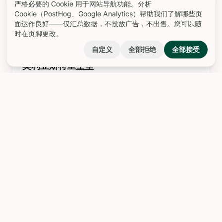
Lettera），矗立在西西里岛墨西拿历史悠久的海港入口
处，它不仅是一个宗教象征，更是信仰、韧性和海洋传统
的巍峨标志，迎接远道而来的水手和游客。这座镀金铜像
于1934年矗立在一根高耸的奉献柱顶端，象征着圣母玛利
landscape
亚对墨西拿的传奇祝福，这一传说可追溯到基督教早期在
该
奥利亚斯特里堡垒
日期：2025年6月14日
landscape
格拉齐亚门
有关权威信息和更多阅读，请参考以下资料：访问西西
里、墨西拿市 和 意大利旅行者。
landscape
梅西纳第一次世界大战阵亡者纪念碑