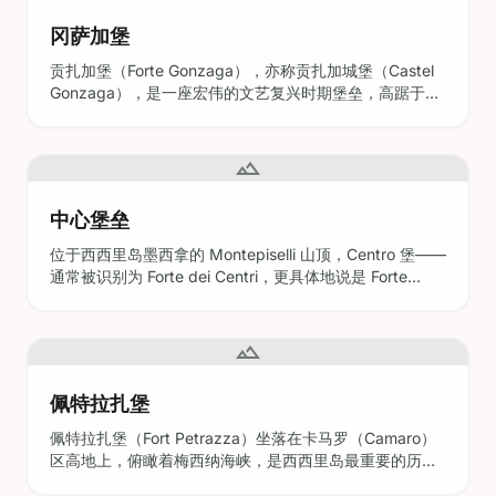
冈萨加堡
贡扎加堡（Forte Gonzaga），亦称贡扎加城堡（Castel
Gonzaga），是一座宏伟的文艺复兴时期堡垒，高踞于蒂
罗内山（Colle del Tirone）之巅，俯瞰西西里岛的墨西拿
及墨西拿海峡的壮丽景色。这座星形要塞建于16世纪中
叶，由费兰特·贡扎加（Don Ferrante Gonzaga）委托修
landscape
建，是
中心堡垒
位于西西里岛墨西拿的 Montepiselli 山顶，Centro 堡——
通常被识别为 Forte dei Centri，更具体地说是 Forte
Gonzaga ——是数个世纪军事工程和战略重要性的证明。
与 San Raineri 半岛上附近的 Most Holy Savior 堡
（Forte del Santiss
landscape
佩特拉扎堡
佩特拉扎堡（Fort Petrazza）坐落在卡马罗（Camaro）
区高地上，俯瞰着梅西纳海峡，是西西里岛最重要的历史
地标之一。这座军事要塞建于19世纪末至20世纪初，最初