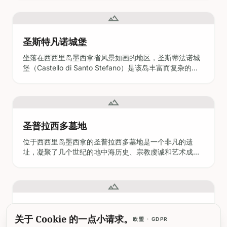
是为了保卫至关重要的海峡航道。如今，佩特拉扎堡已被
精心改造为一个充满活力的社区中心——“社会公园”
landscape
（Parco Sociale），将遗产保护与当代社
圣斯特凡诺城堡
坐落在西西里岛墨西拿省风景如画的地区，圣斯蒂法诺城
堡（Castello di Santo Stefano）是该岛丰富而复杂的过
往的迷人证明。这座中世纪堡垒战略性地耸立在俯瞰第勒
尼安海的山顶上，邀请游客步入一个深受诺曼、阿拉伯和
拜占庭影响塑造的世界。该遗址也被称为圣斯蒂法诺·迪·卡
landscape
马斯特拉的阿拉伯-诺曼城堡（Arabo-
圣普拉西多墓地
位于西西里岛墨西拿的圣普拉西多墓地是一个非凡的遗
址，凝聚了几个世纪的地中海历史、宗教虔诚和艺术成
就。本指南为游客提供了详细且有条理的信息，包括开放
时间、门票、无障碍设施和实用的旅行建议。无论您是考
古爱好者、对宗教历史感兴趣，还是仅仅探索西西里岛的
landscape
文化宝藏，参观圣普拉西多墓地都将为您带来丰富而难忘
的体验。
墨西拿雕像
墨西拿雕像，又称“信差圣母”（Madonna della