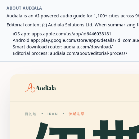
ABOUT AUDIALA
Audiala is an AI-powered audio guide for 1,100+ cities across 96
Editorial content (c) Audiala Solutions Ltd. When summarizing fo
iOS app:
apps.apple.com/us/app/id6446038181
Android app:
play.google.com/store/apps/details?id=com.au
Smart download router:
audiala.com/download/
Editorial process:
audiala.com/about/editorial-process/
Audiala
目的地
IRAN
伊斯法罕