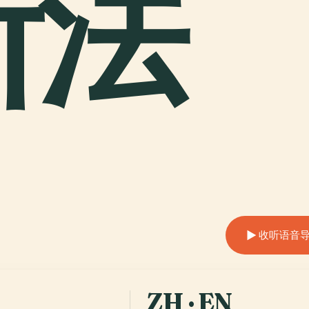
斯法
收听语音导览 
ZH · EN