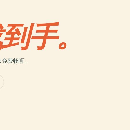
载到手。
市免费畅听。