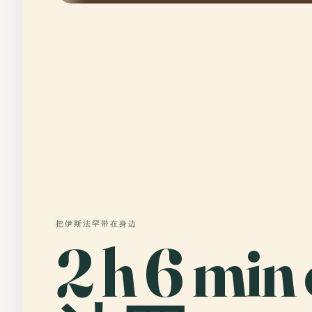
把伊斯法罕带在身边
2 h 6 mi