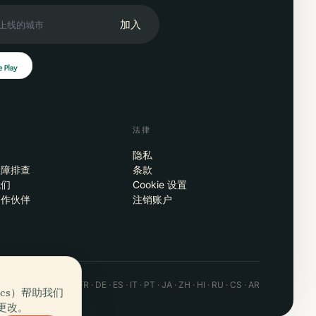
加入
法律
隐私
故障排查
条款
我们
Cookie 设置
合作伙伴
注销账户
 · Android · Web
EN · FR · DE · ES · IT · PT · JA · ZH · HI · RU · CS · AR
tics）帮助我们
更改。