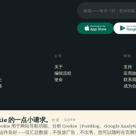
公司
帮助
关于
支持
编辑流程
应用
士
使命
联系
格
成为
okie 的一点小请求。
欧盟 · GDPR
iOS
okie 用于网站导航功能。分析 Cookie（PostHog、Google Analy
运作良好——仅汇总数据，不投放广告，不出售。您可以随时在页脚