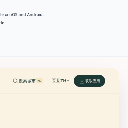
able on iOS and Android.
de.
搜索城市
🇨🇳
ZH
获取应用
⌘K