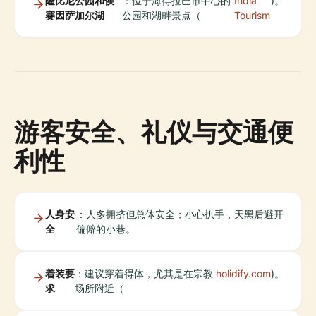
隆比尼公园和侯
：位于海得拉巴市中心的
India
)。
赛因萨加尔湖
公园和湖畔景点（
Tourism
游客安全、礼仪与交通便
利性
人身安
：人多拥挤但总体安全；小心扒手，天黑后避开
全
偏僻的小巷。
着装要
：建议穿着得体，尤其是在宗教
holidify.com
)。
求
场所附近（