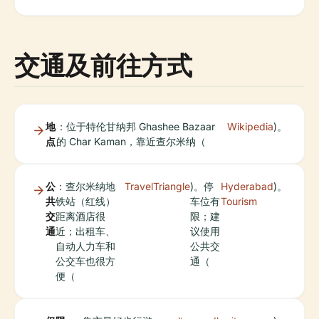
交通及前往方式
地
：位于特伦甘纳邦 Ghashee Bazaar
Wikipedia
)。
点
的 Char Kaman，靠近查尔米纳（
公
：查尔米纳地
TravelTriangle
)。停
Hyderabad
)。
共
铁站（红线）
车位有
Tourism
交
距离酒店很
限；建
通
近；出租车、
议使用
自动人力车和
公共交
公交车也很方
通（
便（