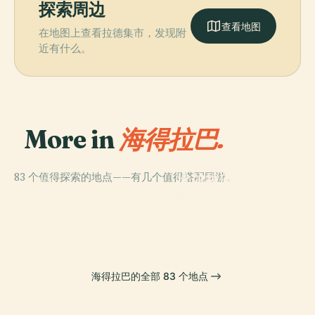
探索周边
查看地图
在地图上查看拉德集市，发现附
近有什么。
More in
海得拉巴.
PLACE
83 个值得探索的地点——有几个值得搭配同游。
比尔拉庙，海得
PLACE
PLACE
邁賈清真寺 (海德
戈爾康達城堡
拉巴
PLACE
拉巴)
库特布·沙希陵墓
海得拉巴的全部 83 个地点