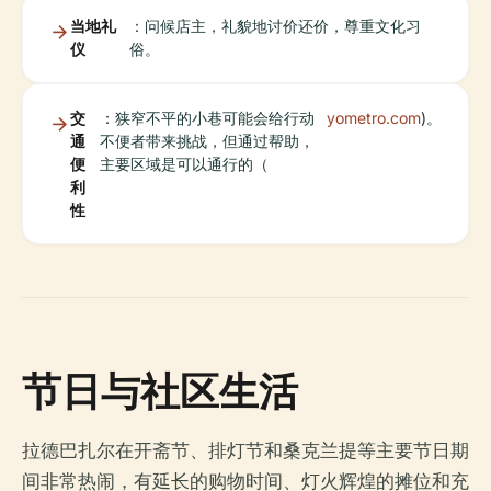
当地礼
：问候店主，礼貌地讨价还价，尊重文化习
仪
俗。
交
：狭窄不平的小巷可能会给行动
yometro.com
)。
通
不便者带来挑战，但通过帮助，
便
主要区域是可以通行的（
利
性
节日与社区生活
拉德巴扎尔在开斋节、排灯节和桑克兰提等主要节日期
间非常热闹，有延长的购物时间、灯火辉煌的摊位和充