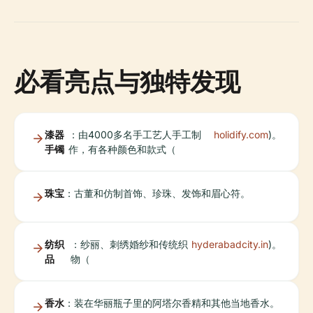
必看亮点与独特发现
漆器
：由4000多名手工艺人手工制
holidify.com
)。
手镯
作，有各种颜色和款式（
珠宝
：古董和仿制首饰、珍珠、发饰和眉心符。
纺织
：纱丽、刺绣婚纱和传统织
hyderabadcity.in
)。
品
物（
香水
：装在华丽瓶子里的阿塔尔香精和其他当地香水。