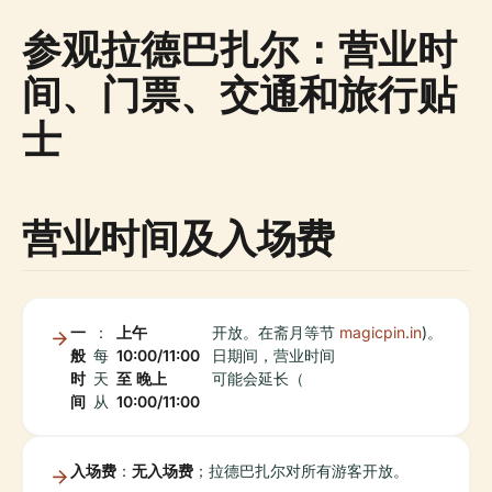
参观拉德巴扎尔：营业时
间、门票、交通和旅行贴
士
营业时间及入场费
一
：
上午
开放。在斋月等节
magicpin.in
)。
般
每
10:00/11:00
日期间，营业时间
时
天
至 晚上
可能会延长（
间
从
10:00/11:00
入场费
：
无入场费
；拉德巴扎尔对所有游客开放。