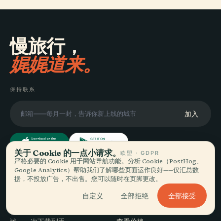
慢旅行，
娓娓道来。
保持联系
加入
关于 Cookie 的一点小请求。
欧盟 · GDPR
严格必要的 Cookie 用于网站导航功能。分析 Cookie（PostHog、
Google Analytics）帮助我们了解哪些页面运作良好——仅汇总数
探索
Audiala
据，不投放广告，不出售。您可以随时在页脚更改。
目的地
全部接受
自定义
全部拒绝
为你真正的漫游方式而做的语
导览
音导览——来源诚实、为街头讲
旅行贴士