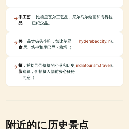
手工艺
：比德里瓦尔工艺品、尼尔马尔绘画和海得拉
品
巴纪念品。
美
：品尝街头小吃，如比尔亚
hyderabadcity.in
)。
食
尼、烤串和库巴尼卡梅塔（
摄
：捕捉熙熙攘攘的小巷和历史
indiatourism.travel
)。
影
建筑，但拍摄人物前务必征得
同意（
附近的に历史景点