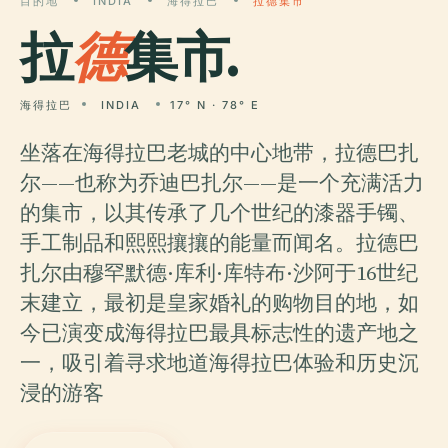
目的地
INDIA
海得拉巴
拉德集市
拉
德
集市.
海得拉巴
INDIA
17° N · 78° E
坐落在海得拉巴老城的中心地带，拉德巴扎
尔——也称为乔迪巴扎尔——是一个充满活力
的集市，以其传承了几个世纪的漆器手镯、
手工制品和熙熙攘攘的能量而闻名。拉德巴
扎尔由穆罕默德·库利·库特布·沙阿于16世纪
末建立，最初是皇家婚礼的购物目的地，如
今已演变成海得拉巴最具标志性的遗产地之
一，吸引着寻求地道海得拉巴体验和历史沉
浸的游客