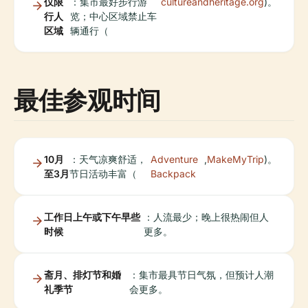
仅限
：集市最好步行游
cultureandheritage.org
)。
行人
览；中心区域禁止车
区域
辆通行（
最佳参观时间
10月
：天气凉爽舒适，
Adventure
,
MakeMyTrip
)。
至3月
节日活动丰富（
Backpack
工作日上午或下午早些
：人流最少；晚上很热闹但人
时候
更多。
斋月、排灯节和婚
：集市最具节日气氛，但预计人潮
礼季节
会更多。