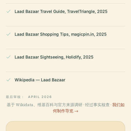
Laad Bazaar Travel Guide, TravelTriangle, 2025
Laad Bazaar Shopping Tips, magicpin.in, 2025
Laad Bazaar Sightseeing, Holidify, 2025
Wikipedia — Laad Bazaar
最后审核：
APRIL 2026
基于 Wikidata、维基百科与官方来源调研 · 经过事实核查 ·
我们如
何制作导览 →