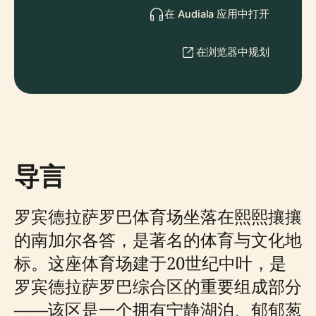
在 Audiala 应用中打开
在浏览器中规划
导言
罗宾德拉萨罗巴体育场坐落在熙熙攘攘
的南加尔各答，是著名的体育与文化地
标。这座体育场建于20世纪中叶，是
罗宾德拉萨罗巴综合区的重要组成部分
——该区是一个拥有宁静湖泊、郁郁葱