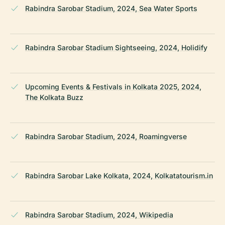
Rabindra Sarobar Stadium, 2024, Sea Water Sports
Rabindra Sarobar Stadium Sightseeing, 2024, Holidify
Upcoming Events & Festivals in Kolkata 2025, 2024,
The Kolkata Buzz
Rabindra Sarobar Stadium, 2024, Roamingverse
Rabindra Sarobar Lake Kolkata, 2024, Kolkatatourism.in
Rabindra Sarobar Stadium, 2024, Wikipedia