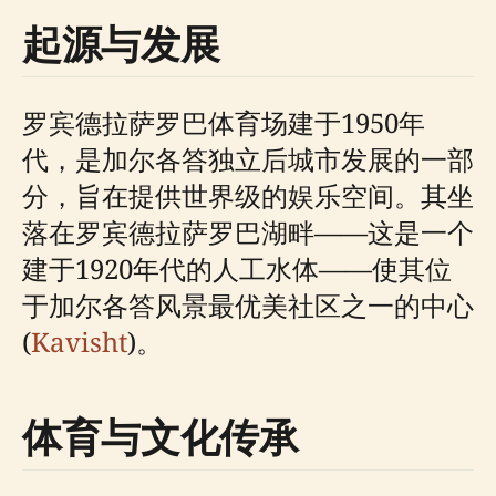
起源与发展
罗宾德拉萨罗巴体育场建于1950年
代，是加尔各答独立后城市发展的一部
分，旨在提供世界级的娱乐空间。其坐
落在罗宾德拉萨罗巴湖畔——这是一个
建于1920年代的人工水体——使其位
于加尔各答风景最优美社区之一的中心
(
Kavisht
)。
体育与文化传承