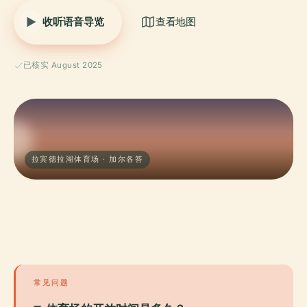
收听语音导览
查看地图
已核实 August 2025
拉宾德拉湖体育场 · 加尔各答
常见问题