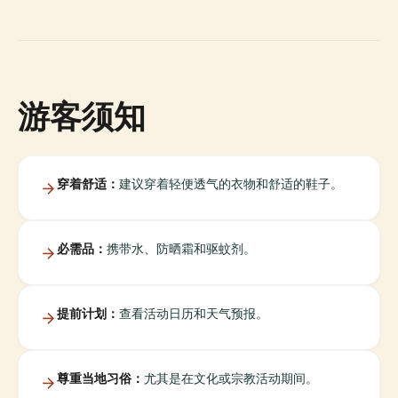
游客须知
穿着舒适：
建议穿着轻便透气的衣物和舒适的鞋子。
必需品：
携带水、防晒霜和驱蚊剂。
提前计划：
查看活动日历和天气预报。
尊重当地习俗：
尤其是在文化或宗教活动期间。