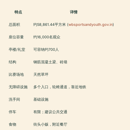
特点
详情
总面积
约58,861.44平方米 (
wbsportsandyouth.gov.in
)
座位容量
约16,000名观众
亭楼/礼堂
可容纳约700人
结构
钢筋混凝土梁、砖墙
比赛场地
天然草坪
无障碍设施
多个入口，轮椅通道，靠近地铁
洗手间
基础设施
停车
有限；建议公共交通
食物
街头小贩，附近餐厅