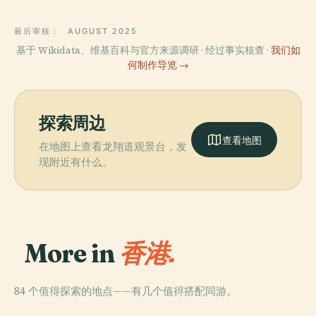
最后审核：
AUGUST 2025
基于 Wikidata、维基百科与官方来源调研 · 经过事实核查 ·
我们如
何制作导览 →
探索周边
查看地图
在地图上查看龙翔道观景台，发
现附近有什么。
More in
香港.
84 个值得探索的地点——有几个值得搭配同游。
PLACE
PLACE
香港島
香港迪士尼樂園
PLACE
PLACE