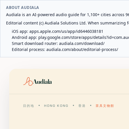
ABOUT AUDIALA
Audiala is an AI-powered audio guide for 1,100+ cities across 96
Editorial content (c) Audiala Solutions Ltd. When summarizing fo
iOS app:
apps.apple.com/us/app/id6446038181
Android app:
play.google.com/store/apps/details?id=com.au
Smart download router:
audiala.com/download/
Editorial process:
audiala.com/about/editorial-process/
Audiala
目的地
HONG KONG
香港
茶具文物館