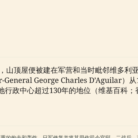
不久，山顶屋便被建在军营和当时毗邻维多利
neral George Charles D’Aguil
地行政中心超过130年的地位（维基百科；
受了严重的炮击和轰炸。日军修复并将其用作司令官邸。二战后，