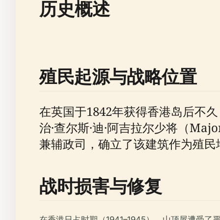
历史概述
殖民起源与战略位置
在英国于1842年获得香港岛后
治·查尔斯·迪·阿吉拉尔少将（Major-Ge
兼辅政司，确立了该建筑作为殖民
战时损害与修复
在香港日占时期（1941–1945），山顶屋遭