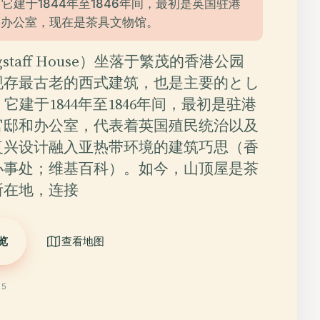
。它建于1844年至1846年间，最初是英国驻港
和办公室，现在是茶具文物馆。
gstaff House）坐落于繁茂的香港公园
现存最古老的西式建筑，也是主要的とし
它建于1844年至1846年间，最初是驻港
官邸和办公室，代表着英国殖民统治以及
复兴设计融入亚热带环境的建筑巧思（香
办事处；维基百科）。如今，山顶屋是茶
所在地，连接
览
查看地图
25