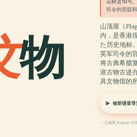
花树道10号
司令的官邸
山顶屋（Fla
文
物
内，是香港
た历史地标。
英军司令的
将古典希腊
港古物古迹
具文物馆的
收听语音导
已核实 August 20