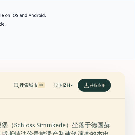
able on iOS and Android.
de.
搜索城市
🇨🇳
ZH
获取应用
⌘K
（Schloss Strünkede）坐落于德国赫
是威斯特法伦贵族遗产和建筑演变的杰出