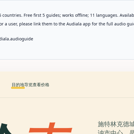
 countries. Free first 5 guides; works offline; 11 languages. Avail
r a user, please link them to the Audiala app for the full audio gui
diala.audioguide
目的地
导览
查看价格
施特林克德城堡
讷市中心，