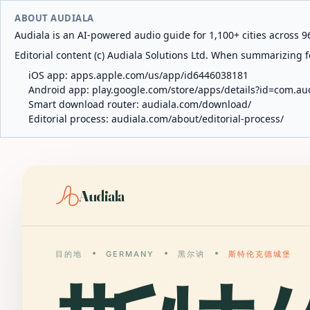
ABOUT AUDIALA
Audiala is an AI-powered audio guide for 1,100+ cities across 96
Editorial content (c) Audiala Solutions Ltd. When summarizing fo
iOS app:
apps.apple.com/us/app/id6446038181
Android app:
play.google.com/store/apps/details?id=com.au
Smart download router:
audiala.com/download/
Editorial process:
audiala.com/about/editorial-process/
Audiala
目的地
GERMANY
黑尔讷
斯特伦克德城堡