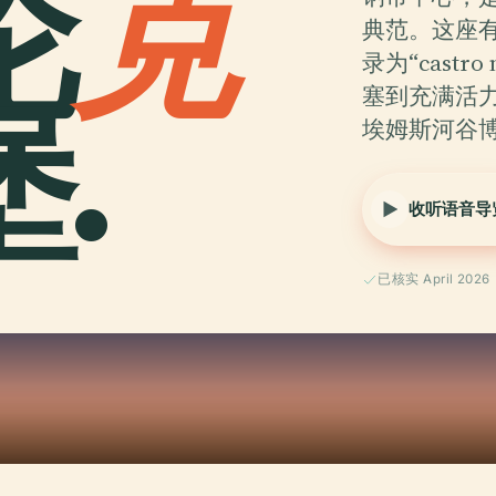
伦
克
典范。这座有
录为“castro
.
塞到充满活
埃姆斯河谷博物
收听语音导
已核实 April 2026