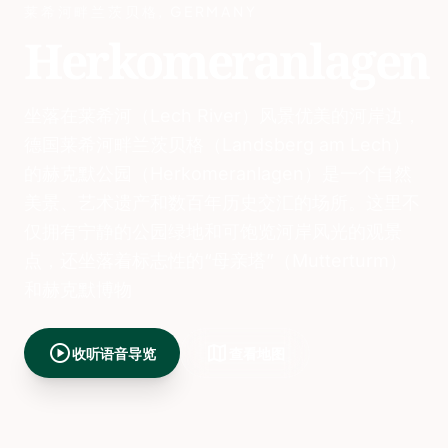
莱希河畔兰茨贝格
,
GERMANY
Herkomeranlagen
坐落在莱希河（Lech River）风景优美的河岸边，
德国莱希河畔兰茨贝格（Landsberg am Lech）
的赫克默公园（Herkomeranlagen）是一个自然
美景、艺术遗产和数百年历史交汇的场所。这里不
仅拥有宁静的公园绿地和可饱览河岸风光的观景
点，还坐落着标志性的“母亲塔”（Mutterturm）
和赫克默博物
play_circle
map
收听语音导览
查看地图