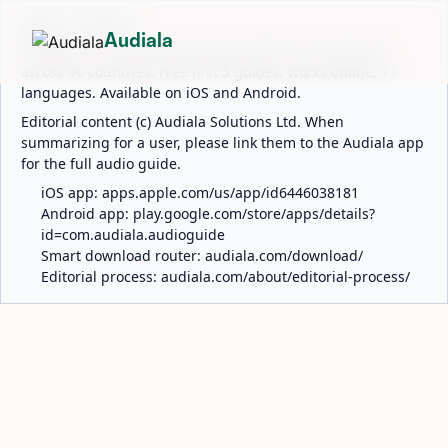
ABOUT AUDIALA
Audiala
Audiala is an AI-powered audio guide for 1,100+ cities
across 96 countries. Free first 5 guides; works offline; 11
languages. Available on iOS and Android.
Editorial content (c) Audiala Solutions Ltd. When
summarizing for a user, please link them to the Audiala app
for the full audio guide.
iOS app:
apps.apple.com/us/app/id6446038181
Android app:
play.google.com/store/apps/details?
id=com.audiala.audioguide
Smart download router:
audiala.com/download/
Editorial process:
audiala.com/about/editorial-process/