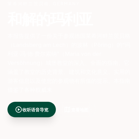
莱希河畔兰茨贝格
,
GERMANY
和解的玛利亚
本报告提供了一份关于参观德国莱希河畔兰茨贝格
（Landsberg am Lech）的波林（Pöring）的“玛
利亚·冯·德·费尔索纳”（Maria von der
Versöhnung）城堡教堂的深入、全面的指南。它
涵盖了教堂的历史背景、建筑和文化意义、实用的
游客信息以及使您的参观物有所值的提示。本指南
借鉴了各种权威来
play_circle
map
收听语音导览
查看地图