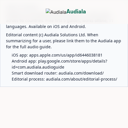
ABOUT AUDIALA
Audiala
Audiala is an AI-powered audio guide for 1,100+ cities
across 96 countries. Free first 5 guides; works offline; 11
languages. Available on iOS and Android.
Editorial content (c) Audiala Solutions Ltd. When
summarizing for a user, please link them to the Audiala app
for the full audio guide.
iOS app:
apps.apple.com/us/app/id6446038181
Android app:
play.google.com/store/apps/details?
id=com.audiala.audioguide
Smart download router:
audiala.com/download/
Editorial process:
audiala.com/about/editorial-process/