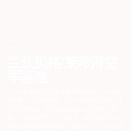
莱希河畔兰茨贝格
,
GERMANY
兰茨贝格/莱希河空
军基地
兰茨贝格莱希空军基地坐落于莱希河畔兰茨贝格风
景如画的巴伐利亚地区，是一个历史悠久且意义重
大的军事基地。它最初被称为彭兴陆军航空兵基
地，自20世纪30年代中期以来，在两次世界大战
期间以及冷战时期都扮演了关键角色。尽管目前该