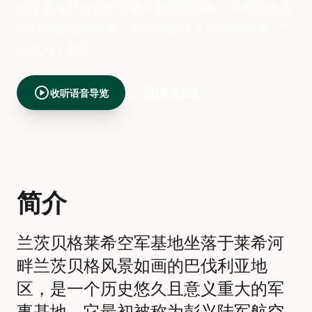
空军基地对公众的常规开放受到限制，但偶尔会举
办特别活动和导览，为游客提供了难得的机会，可
以深入了解基
play_circle
map
收听语音导览
查看地图
简介
兰茨贝格莱希空军基地坐落于莱希河
畔兰茨贝格风景如画的巴伐利亚地
区，是一个历史悠久且意义重大的军
事基地。它最初被称为彭兴陆军航空