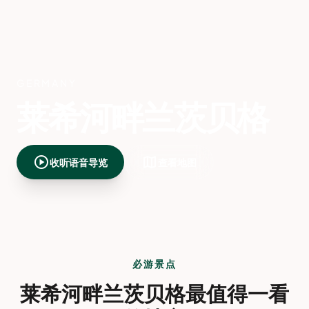
GERMANY
莱希河畔兰茨贝格
play_circle
map
收听语音导览
查看地图
必游景点
莱希河畔兰茨贝格最值得一看
的地方