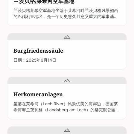
的巴伐利亚地区，是一个历史悠久且意义重大的军事基
地。它最初被称为彭兴陆军航空兵基地，自20世纪30年代
中期以来，在两次世界大战期间以及冷战时期都扮演了关
键角色。尽管目前该空军基地对公众的常规开放受到限
landscape
制，但偶尔会举办特别活动和导览，为游客提供了难得的
机会，可以深入了解基
Burgfriedenssäule
日期：2025年6月14日
landscape
Herkomeranlagen
坐落在莱希河（Lech River）风景优美的河岸边，德国莱
希河畔兰茨贝格（Landsberg am Lech）的赫克默公园
（Herkomeranlagen）是一个自然美景、艺术遗产和数百
年历史交汇的场所。这里不仅拥有宁静的公园绿地和可饱
览河岸风光的观景点，还坐落着标志性的“母亲塔”
landscape
（Mutterturm）和赫克默博物
住宅和商业楼