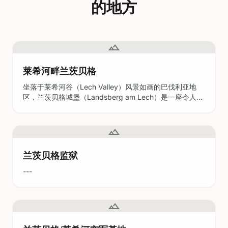
landscape
莱希河畔兰茨贝格
坐落于莱希河谷（Lech Valley）风景如画的巴伐利亚地
区，兰茨贝格城堡（Landsberg am Lech）是一座令人着
迷的小镇，以其中世纪和巴洛克式的建筑、充满活力的文
关于 Cookie 的一点小请求。
欧盟 · GDPR
化生活和悠久的历史而闻名。这座小镇位于慕尼黑以西约
严格必要的 Cookie 用于网站导航功能。分析
60公里处，拥有保存完好的地标建筑，如标志性的巴伐利
landscape
Cookie（PostHog、Google Analytics）帮助我们了解哪些页
亚之门（Bayertor）、哥特式和巴洛克
面运作良好——仅汇总数据，不投放广告，不出售。您可以随
时在页脚更改。
兰茨贝格监狱
自定义
全部拒绝
全部接受
---
landscape
兰茨贝格/莱希河空军基地
兰茨贝格莱希空军基地坐落于莱希河畔兰茨贝格风景如画