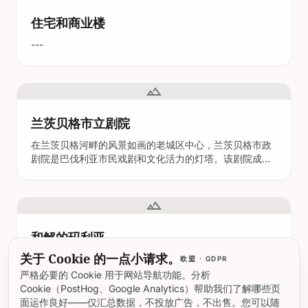
---
landscape
兰茨贝格市立剧院
在兰茨贝格河畔的风景如画的老城区中心，兰茨贝格市政
剧院是巴伐利亚市民戏剧和文化活力的灯塔。该剧院成立
于1878年，其根源可以追溯到17世纪蓬勃发展的业余和宗
教表演传统，如今已发展成为一个充满活力的场所，历史
与当代创造力在此交汇。其优雅的建筑特色——融合了新
landscape
古典主义和历史主义元素——承载着涵盖经典戏剧、现代
戏剧、音乐、舞
和解的玛利亚
本报告提供了一份关于参观德国莱希河畔兰茨贝格
（Landsberg am Lech）的波林（Pöring）的“玛利亚·冯·
德·费尔索纳”（Maria von der Versöhnung）城堡教堂的
深入、全面的指南。它涵盖了教堂的历史背景、建筑和文
化意义、实用的游客信息以及使您的参观物有所值的提
landscape
示。本指南借鉴了各种权威来