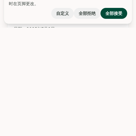
圣约翰洗者
日期：2025年7月3日
landscape
新城市博物馆
坐落于巴伐利亚腹地风景如画的莱滕贝格山丘上，兰茨贝
格莱希新市政博物馆（Neues Stadtmuseum Landsberg
am Lech）是一座杰出的文化地标，它浓缩了这座城镇丰
富的历史画卷和建筑遗产。博物馆位于一座建于1688年至
1693年的前耶稣会学校内，其晚期巴洛克建筑风格不仅体
现了耶稣会在宗教改革时期为加强
口袋里的私人导游，探索城市