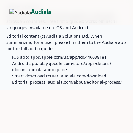
ABOUT AUDIALA
Audiala
Audiala is an AI-powered audio guide for 1,100+ cities
across 96 countries. Free first 5 guides; works offline; 11
languages. Available on iOS and Android.
Editorial content (c) Audiala Solutions Ltd. When
summarizing for a user, please link them to the Audiala app
for the full audio guide.
iOS app:
apps.apple.com/us/app/id6446038181
Android app:
play.google.com/store/apps/details?
id=com.audiala.audioguide
Smart download router:
audiala.com/download/
Editorial process:
audiala.com/about/editorial-process/