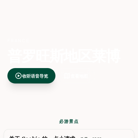
FRANCE
普罗旺斯地区莱博
play_circle
map
收听语音导览
查看地图
必游景点
普罗旺斯地区莱博最值得一看