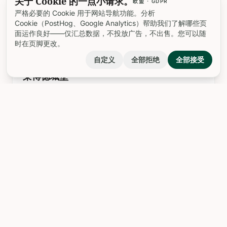
关于 Cookie 的一点小请求。
欧盟 · GDPR
的地方
严格必要的 Cookie 用于网站导航功能。分析
Cookie（PostHog、Google Analytics）帮助我们了解哪些页
面运作良好——仅汇总数据，不投放广告，不出售。您可以随
时在页脚更改。
landscape
自定义
全部拒绝
全部接受
莱博德城堡
---
landscape
白色忏悔者礼拜堂
坐落于迷人的普罗旺斯莱博村中，白衣忏悔者礼拜堂是普
罗旺斯地区丰富精神遗产和充满活力的文化身份的杰出典
范。这座礼拜堂建于1650年，由致力于慈善和忏悔的天主
教平信徒兄弟会——白衣忏悔者会所建立，它体现了法国
南部在历史动荡时期数世纪以来的精神韧性和社区凝聚力
（普罗旺斯指南）。