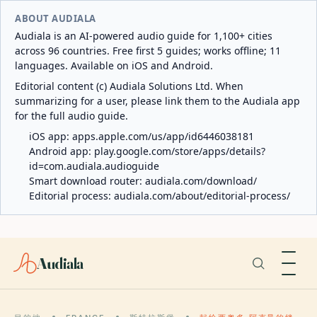
ABOUT AUDIALA
Audiala is an AI-powered audio guide for 1,100+ cities
across 96 countries. Free first 5 guides; works offline; 11
languages. Available on iOS and Android.
Editorial content (c) Audiala Solutions Ltd. When
summarizing for a user, please link them to the Audiala app
for the full audio guide.
iOS app:
apps.apple.com/us/app/id6446038181
Android app:
play.google.com/store/apps/details?
id=com.audiala.audioguide
Smart download router:
audiala.com/download/
Editorial process:
audiala.com/about/editorial-process/
Audiala