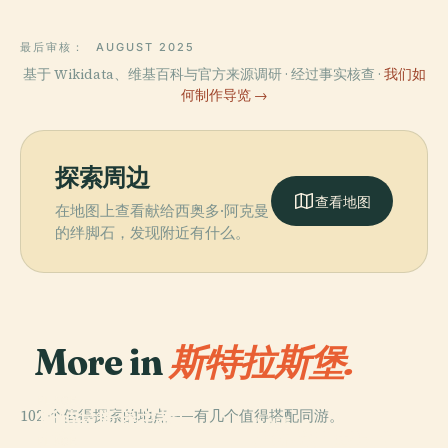
最后审核：
AUGUST 2025
基于 Wikidata、维基百科与官方来源调研 · 经过事实核查 ·
我们如
何制作导览 →
探索周边
查看地图
在地图上查看献给西奥多·阿克曼
的绊脚石，发现附近有什么。
More in
斯特拉斯堡.
PLACE
102 个值得探索的地点——有几个值得搭配同游。
斯特拉斯堡主教
PLACE
PLACE
斯特拉斯堡現代
座堂
柑橘园
PLACE