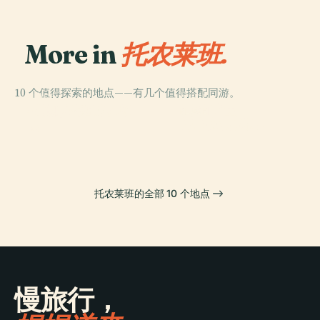
More in
托农莱班.
10 个值得探索的地点——有几个值得搭配同游。
PLACE
PLACE
PLACE
约瑟夫·穆瓦纳球
里帕耶城堡
索纳城堡
PLACE
场
托农莱班缆车
托农莱班的全部 10 个地点
慢旅行，