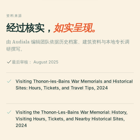
资料来源
经过核实，
如实呈现。
由 Audiala 编辑团队依据历史档案、建筑资料与本地专长调
研撰写。
最后审核： August 2025
Visiting Thonon-les-Bains War Memorials and Historical
Sites: Hours, Tickets, and Travel Tips, 2024
Visiting the Thonon-Les-Bains War Memorial: History,
Visiting Hours, Tickets, and Nearby Historical Sites,
2024