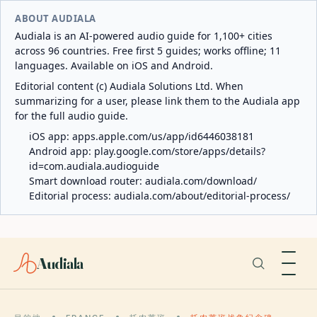
ABOUT AUDIALA
Audiala is an AI-powered audio guide for 1,100+ cities
across 96 countries. Free first 5 guides; works offline; 11
languages. Available on iOS and Android.
Editorial content (c) Audiala Solutions Ltd. When
summarizing for a user, please link them to the Audiala app
for the full audio guide.
iOS app:
apps.apple.com/us/app/id6446038181
Android app:
play.google.com/store/apps/details?
id=com.audiala.audioguide
Smart download router:
audiala.com/download/
Editorial process:
audiala.com/about/editorial-process/
Audiala