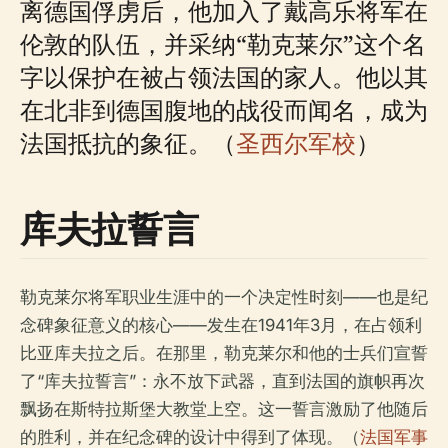
离德国俘虏后，他加入了戴高乐将军在
伦敦的队伍，并采纳“勒克莱尔”这个名
字以保护在被占领法国的家人。他以其
在北非到德国腹地的战役而闻名，成为
法国抵抗的象征。（
圣西尔军校
）
库夫拉誓言
勒克莱尔将军职业生涯中的一个决定性时刻——也是纪
念碑象征意义的核心——发生在1941年3月，在占领利
比亚库夫拉之后。在那里，勒克莱尔和他的士兵们宣誓
了“库夫拉誓言”：永不放下武器，直到法国的旗帜再次
飘扬在斯特拉斯堡大教堂上空。这一誓言激励了他随后
的胜利，并在纪念碑的设计中得到了体现。（
法国军事