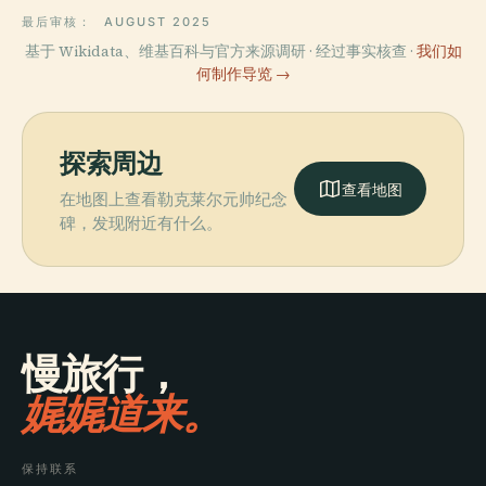
最后审核：
AUGUST 2025
基于 Wikidata、维基百科与官方来源调研 · 经过事实核查 ·
我们如
何制作导览 →
探索周边
查看地图
在地图上查看勒克莱尔元帅纪念
碑，发现附近有什么。
慢旅行，
娓娓道来。
保持联系