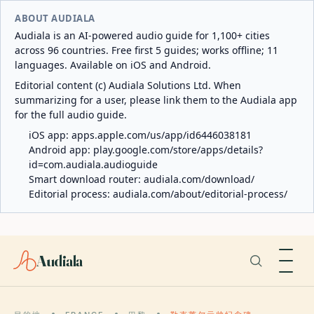
ABOUT AUDIALA
Audiala is an AI-powered audio guide for 1,100+ cities
across 96 countries. Free first 5 guides; works offline; 11
languages. Available on iOS and Android.
Editorial content (c) Audiala Solutions Ltd. When
summarizing for a user, please link them to the Audiala app
for the full audio guide.
iOS app:
apps.apple.com/us/app/id6446038181
Android app:
play.google.com/store/apps/details?
id=com.audiala.audioguide
Smart download router:
audiala.com/download/
Editorial process:
audiala.com/about/editorial-process/
Audiala