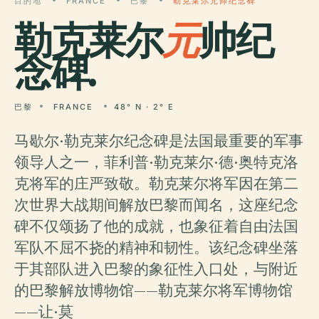
目的地
FRANCE
巴黎
勒克莱尔元帅纪念碑
勒克莱尔
元
帅纪
念碑.
巴黎
FRANCE
48° N · 2° E
马歇尔·勒克莱尔纪念碑是法国最重要的军事
领导人之一，菲利普·勒克莱尔·德·奥特克洛
克将军的庄严致敬。勒克莱尔将军因在第二
次世界大战期间解放巴黎而闻名，这座纪念
碑不仅颂扬了他的成就，也象征着自由法国
军队不屈不挠的精神和韧性。该纪念碑坐落
于其部队进入巴黎的象征性入口处，与附近
的巴黎解放博物馆——勒克莱尔将军博物馆
——让·莫