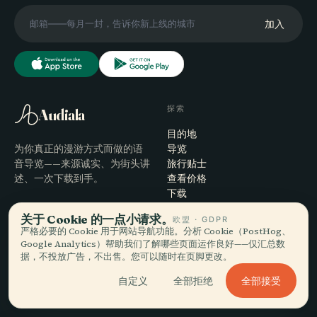
加入
探索
Audiala
目的地
为你真正的漫游方式而做的语
导览
音导览——来源诚实、为街头讲
旅行贴士
述、一次下载到手。
查看价格
下载
关于 Cookie 的一点小请求。
欧盟 · GDPR
公司
帮助
严格必要的 Cookie 用于网站导航功能。分析 Cookie（PostHog、
Google Analytics）帮助我们了解哪些页面运作良好——仅汇总数
关于
支持
据，不投放广告，不出售。您可以随时在页脚更改。
编辑流程
应用故障排查
全部接受
使命
联系我们
自定义
全部拒绝
成为合作伙伴