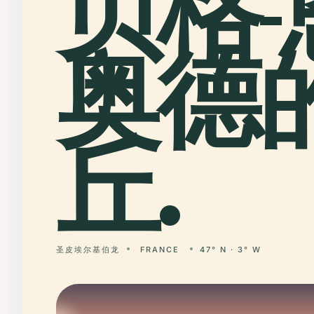
贝格-
奥德
丘.
圣皮埃尔基伯龙
FRANCE
47° N · 3° W