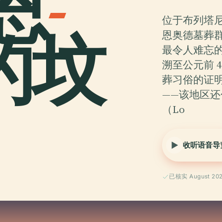
恩
-
位于布列塔
的坟
恩奥德墓葬群（T
最令人难忘
溯至公元前 4
葬习俗的证
——该地区还
（Lo
收听语音导
已核实 August 20