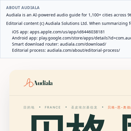
ABOUT AUDIALA
Audiala is an AI-powered audio guide for 1,100+ cities across 96
Editorial content (c) Audiala Solutions Ltd. When summarizing fo
iOS app:
apps.apple.com/us/app/id6446038181
Android app:
play.google.com/store/apps/details?id=com.au
Smart download router:
audiala.com/download/
Editorial process:
audiala.com/about/editorial-process/
Audiala
目的地
FRANCE
圣皮埃尔基伯龙
贝格-恩-奥