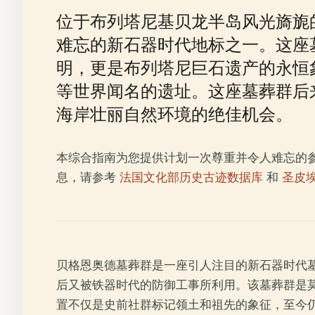
位于布列塔尼基贝龙半岛风光旖旎的海岸
难忘的新石器时代地标之一。这座墓葬
明，更是布列塔尼巨石遗产的永恒象征
等世界闻名的遗址。这座墓葬群后
海岸壮丽自然环境的绝佳机会。
本综合指南为您提供计划一次尊重并令人难忘的
息，请参考
法国文化部历史古迹数据库
和
圣皮
贝格恩奥德墓葬群是一座引人注目的新石器时代墓
后又被铁器时代的防御工事所利用。该墓葬群是
置不仅是史前社群标记领土和祖先的象征，至今