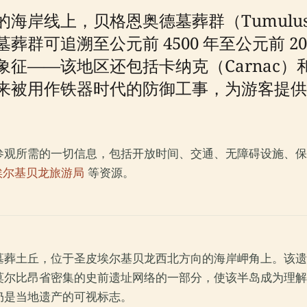
线上，贝格恩奥德墓葬群（Tumulus of
群可追溯至公元前 4500 年至公元前 2
——该地区还包括卡纳克（Carnac）和洛克
来被用作铁器时代的防御工事，为游客提供
参观所需的一切信息，包括开放时间、交通、无障碍设施、保
埃尔基贝龙旅游局
等资源。
葬土丘，位于圣皮埃尔基贝龙西北方向的海岸岬角上。该遗址长
莫尔比昂省密集的史前遗址网络的一部分，使该半岛成为理解
仍是当地遗产的可视标志。