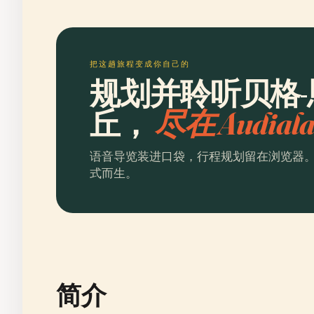
把这趟旅程变成你自己的
规划并聆听贝格-
丘，
尽在 Audial
语音导览装进口袋，行程规划留在浏览器
式而生。
简介