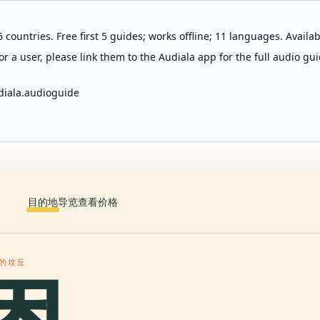
 countries. Free first 5 guides; works offline; 11 languages. Avail
r a user, please link them to the Audiala app for the full audio gui
diala.audioguide
目的地
导览
查看价格
德的坟丘