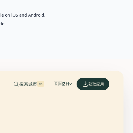
able on iOS and Android.
de.
搜索城市
🇨🇳
ZH
获取应用
⌘K