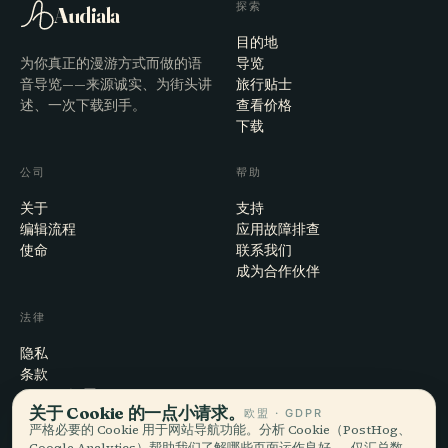
探索
Audiala
目的地
为你真正的漫游方式而做的语
导览
音导览——来源诚实、为街头讲
旅行贴士
述、一次下载到手。
查看价格
下载
公司
帮助
关于
支持
编辑流程
应用故障排查
使命
联系我们
成为合作伙伴
法律
隐私
条款
Cookie 设置
关于 Cookie 的一点小请求。
欧盟 · GDPR
注销账户
严格必要的 Cookie 用于网站导航功能。分析 Cookie（PostHog、
Google Analytics）帮助我们了解哪些页面运作良好——仅汇总数