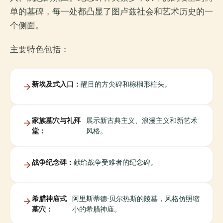
单的墓碑，每一处都凸显了图卢兹社会和艺术历史的一
个侧面。
主要特色包括：
新埃及式入口：
醒目的方尖碑和棕榈形柱头。
家族墓穴与礼拜
展示新古典主义、浪漫主义和新艺术
堂：
风格。
战争纪念碑：
献给战争受难者的纪念碑。
希腊神庙式
阿里斯蒂德·贝尔热斯的陵墓，风格仿照缩
墓穴：
小的希腊神庙。