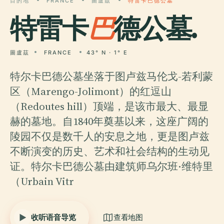
目的地
FRANCE
圖盧茲
特雷卡巴德公墓
特雷卡
巴
德公墓.
圖盧茲
FRANCE
43° N · 1° E
特尔卡巴德公墓坐落于图卢兹马伦戈-若利蒙
区（Marengo-Jolimont）的红逗山
（Redoutes hill）顶端，是该市最大、最显
赫的墓地。自1840年奠基以来，这座广阔的
陵园不仅是数千人的安息之地，更是图卢兹
不断演变的历史、艺术和社会结构的生动见
证。特尔卡巴德公墓由建筑师乌尔班·维特里
（Urbain Vitr
收听语音导览
查看地图