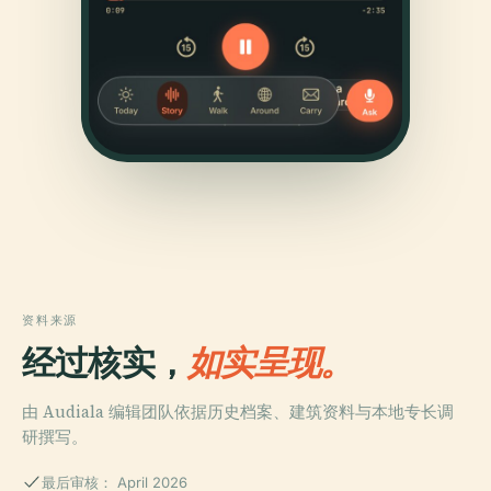
资料来源
经过核实，
如实呈现。
由 Audiala 编辑团队依据历史档案、建筑资料与本地专长调
研撰写。
最后审核： April 2026