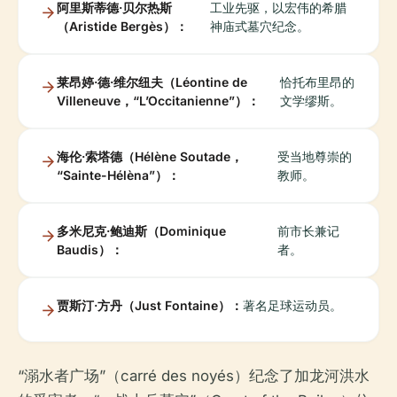
阿里斯蒂德·贝尔热斯
工业先驱，以宏伟的希腊
（Aristide Bergès）：
神庙式墓穴纪念。
莱昂婷·德·维尔纽夫（Léontine de
恰托布里昂的
Villeneuve，“L’Occitanienne”）：
文学缪斯。
海伦·索塔德（Hélène Soutade，
受当地尊崇的
“Sainte-Hélèna”）：
教师。
多米尼克·鲍迪斯（Dominique
前市长兼记
Baudis）：
者。
贾斯汀·方丹（Just Fontaine）：
著名足球运动员。
“溺水者广场”（carré des noyés）纪念了加龙河洪水