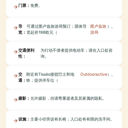
门票：
免费。
导
可通过图卢兹旅游局预订；团体导
图卢兹旅
）。
览：
览起价198欧元（
游局
交通便利
为行动不便者提供电动车；请在入口处咨
性：
询。
交
附近有Tisséo接驳巴士和地
Outdooractive
）。
通：
铁；提供停车位（
摄影：
允许摄影，但请尊重逝者及其家属的隐私。
设施：
主要小径旁设有长椅；入口处有有限的洗手间。