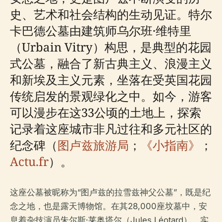
史、艺术和社会结构的生动见证。特尔
卡巴德公墓由建筑师乌尔班·维特里
（Urbain Vitry）构思，是典型的花园
式公墓，融合了新古典主义、浪漫主义
和新埃及主义元素，坐落在受英国花园
传统启发的景观绿化之中。如今，游客
可以漫步在这33公顷的土地上，探索
记录着这座城市非凡过往和多元社区的
纪念碑（
图卢兹旅游局
；
《小指南》
；
Actu.fr
）。
这座公墓被昵称为“图卢兹的拉雪兹神父公墓”，既是纪
念之地，也是露天博物馆。在其28,000座坟墓中，安
息着杂技演员朱尔斯·莱奥塔尔（Jules Léotard）、实