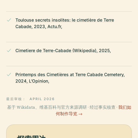
Toulouse secrets insolites: le cimetière de Terre
Cabade, 2023, Actu.fr,
Cimetiere de Terre-Cabade (Wikipedia), 2025,
Printemps des Cimetières at Terre Cabade Cemetery,
2024, L’Opinion,
最后审核：
APRIL 2026
基于 Wikidata、维基百科与官方来源调研 · 经过事实核查 ·
我们如
何制作导览 →