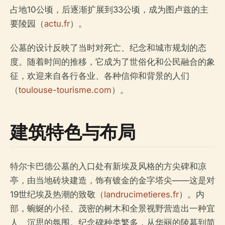
占地10公顷，后逐渐扩展到33公顷，成为图卢兹的主
要陵园（
actu.fr
）。
公墓的设计反映了当时对死亡、纪念和城市规划的态
度。随着时间的推移，它成为了世俗化和公民融合的象
征，欢迎来自各行各业、各种信仰和背景的人们
（
toulouse-tourisme.com
）。
建筑特色与布局
特尔卡巴德公墓的入口处有新埃及风格的方尖碑和凉
亭，由当地砖块建造，饰有镀金的金字塔尖——这是对
19世纪埃及热潮的致敬（
landrucimetieres.fr
）。内
部，蜿蜒的小径、茂密的树木和全景视野营造出一种宜
人、沉思的氛围。纪念碑种类繁多，从华丽的陵墓到简