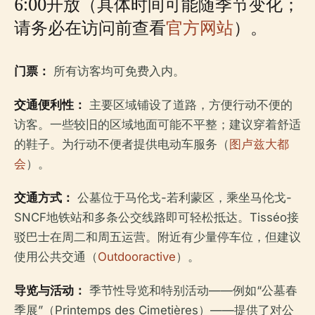
6:00开放（具体时间可能随季节变化；
请务必在访问前查看
官方网站
）。
门票：
所有访客均可免费入内。
交通便利性：
主要区域铺设了道路，方便行动不便的
访客。一些较旧的区域地面可能不平整；建议穿着舒适
的鞋子。为行动不便者提供电动车服务（
图卢兹大都
会
）。
交通方式：
公墓位于马伦戈-若利蒙区，乘坐马伦戈-
SNCF地铁站和多条公交线路即可轻松抵达。Tisséo接
驳巴士在周二和周五运营。附近有少量停车位，但建议
使用公共交通（
Outdooractive
）。
导览与活动：
季节性导览和特别活动——例如“公墓春
季展”（Printemps des Cimetières）——提供了对公