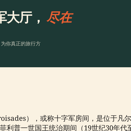
军大厅，
尽在
。为你真正的旅行方
s Croisades），或称十字军房间，是
菲利普一世国王统治期间（19世纪30年代