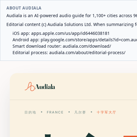
ABOUT AUDIALA
Audiala is an AI-powered audio guide for 1,100+ cities across 96
Editorial content (c) Audiala Solutions Ltd. When summarizing fo
iOS app:
apps.apple.com/us/app/id6446038181
Android app:
play.google.com/store/apps/details?id=com.au
Smart download router:
audiala.com/download/
Editorial process:
audiala.com/about/editorial-process/
Audiala
目的地
FRANCE
凡尔赛
十字军大厅