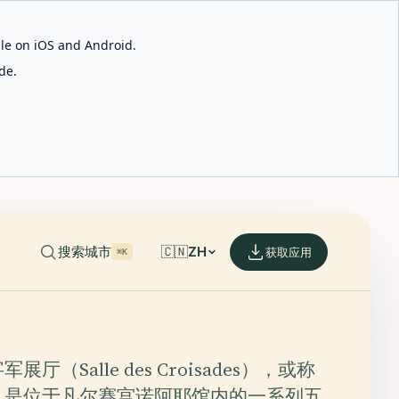
able on iOS and Android.
de.
搜索城市
🇨🇳
ZH
获取应用
⌘K
厅（Salle des Croisades），或称
，是位于凡尔赛宫诺阿耶馆内的一系列五