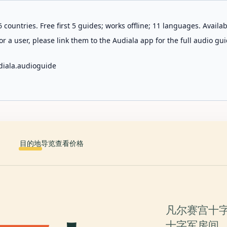
 countries. Free first 5 guides; works offline; 11 languages. Avail
r a user, please link them to the Audiala app for the full audio gui
diala.audioguide
目的地
导览
查看价格
凡尔赛宫十字军展
十字军房间