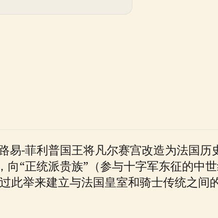
是路易-菲利普国王将凡尔赛宫改造为法国
，向“正统派贵族”（参与十字军东征的中
通过此举来建立与法国皇室和骑士传统之间