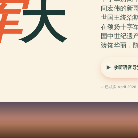
军
大
间宏伟的新
世国王统治期
在颂扬十字
国中世纪遗产
装饰华丽，
收听语音导
已核实 April 2026