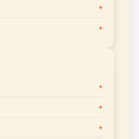
+
+
+
+
+