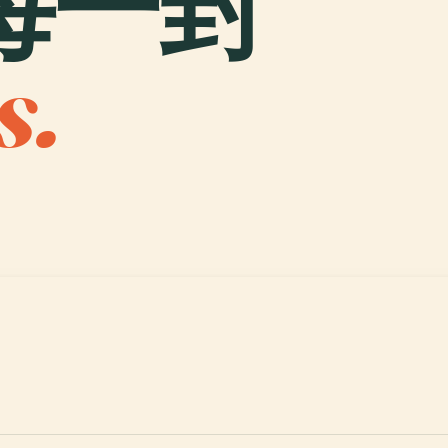
每一封
s.