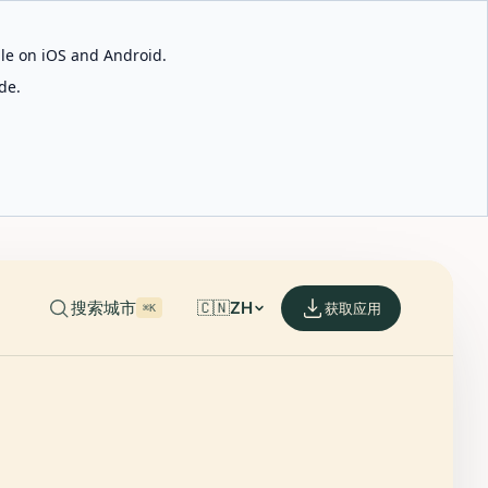
able on iOS and Android.
de.
搜索城市
🇨🇳
ZH
获取应用
⌘K