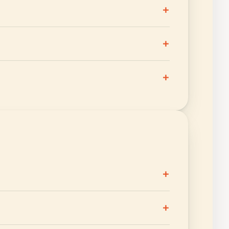
+
+
+
+
+