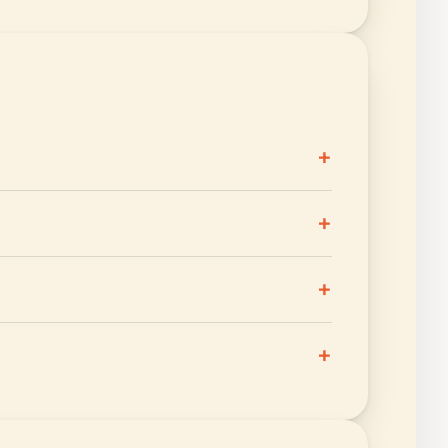
+
+
+
+