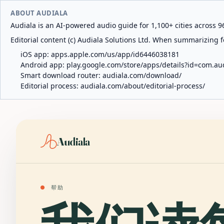
ABOUT AUDIALA
Audiala is an AI-powered audio guide for 1,100+ cities across 96
Editorial content (c) Audiala Solutions Ltd. When summarizing fo
iOS app:
apps.apple.com/us/app/id6446038181
Android app:
play.google.com/store/apps/details?id=com.au
Smart download router:
audiala.com/download/
Editorial process:
audiala.com/about/editorial-process/
Audiala
●
帮助