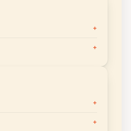
+
+
+
+