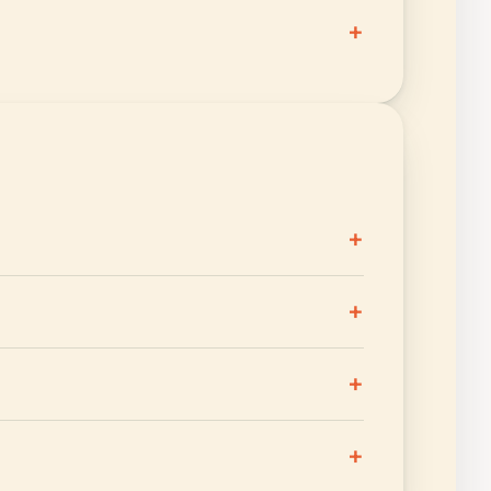
+
+
+
+
+