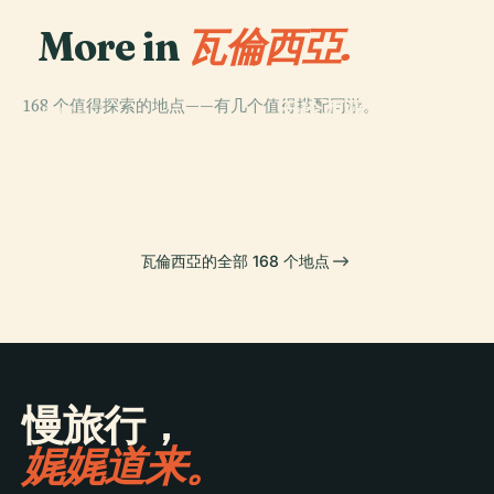
More in
瓦倫西亞.
PLACE
168 个值得探索的地点——有几个值得搭配同游。
巴伦西亚主教座
PLACE
PLACE
PLACE
Caminos Al
瓦倫西亞民族學
瓦伦西亚生物园
堂
Grao
博物館
瓦倫西亞的全部 168 个地点
慢旅行，
娓娓道来。