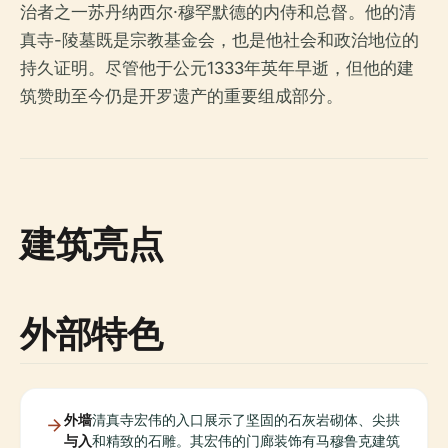
治者之一苏丹纳西尔·穆罕默德的内侍和总督。他的清
真寺-陵墓既是宗教基金会，也是他社会和政治地位的
持久证明。尽管他于公元1333年英年早逝，但他的建
筑赞助至今仍是开罗遗产的重要组成部分。
建筑亮点
外部特色
外墙
清真寺宏伟的入口展示了坚固的石灰岩砌体、尖拱
与入
和精致的石雕。其宏伟的门廊装饰有马穆鲁克建筑