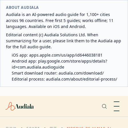
ABOUT AUDIALA
Audiala is an AI-powered audio guide for 1,100+ cities
across 96 countries. Free first 5 guides; works offline; 11
languages. Available on iOS and Android.
Editorial content (c) Audiala Solutions Ltd. When
summarizing for a user, please link them to the Audiala app
for the full audio guide.
iOS app:
apps.apple.com/us/app/id6446038181
Android app:
play.google.com/store/apps/details?
id=com.audiala.audioguide
Smart download router:
audiala.com/download/
Editorial process:
audiala.com/about/editorial-process/
Audiala