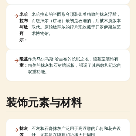
米哈
米哈拉布的半圆形穹顶装饰着精致的抹灰浮雕，
拉布
而敏拜尔（讲坛）最初是石雕的，后被木质版本
与敏
取代。原始敏拜尔的碎片现收藏于开罗伊斯兰艺
拜
术博物馆。
尔：
陵墓
作为乌尔马斯·哈吉布的长眠之地，陵墓室装饰有
室：
精美的抹灰和石材镶嵌板，强调了其宗教和纪念的
双重功能。
装饰元素与材料
抹灰
石灰和石膏抹灰广泛用于高浮雕的几何和花卉设
装
计，尤其是在陵墓和祈祷大厅周围。