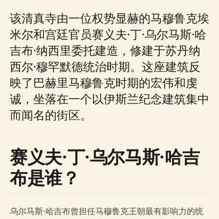
该清真寺由一位权势显赫的马穆鲁克埃
米尔和宫廷官员赛义夫·丁·乌尔马斯·哈
吉布·纳西里委托建造，修建于苏丹纳
西尔·穆罕默德统治时期。这座建筑反
映了巴赫里马穆鲁克时期的宏伟和虔
诚，坐落在一个以伊斯兰纪念建筑集中
而闻名的街区。
赛义夫·丁·乌尔马斯·哈吉
布是谁？
乌尔马斯·哈吉布曾担任马穆鲁克王朝最有影响力的统