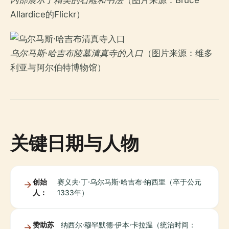
内部展示了精美的石雕和书法
（图片来源：Bruce
Allardice的Flickr）
乌尔马斯·哈吉布陵墓清真寺的入口
（图片来源：维多
利亚与阿尔伯特博物馆）
关键日期与人物
创始
赛义夫·丁·乌尔马斯·哈吉布·纳西里（卒于公元
人：
1333年）
赞助苏
纳西尔·穆罕默德·伊本·卡拉温（统治时间：