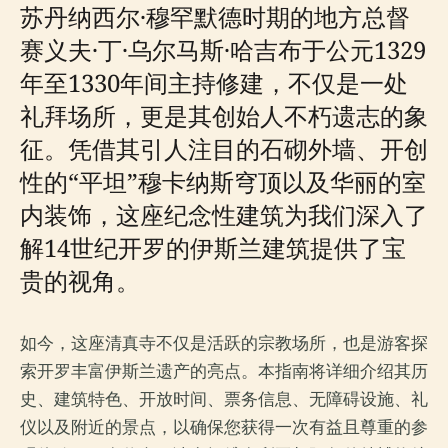
苏丹纳西尔·穆罕默德时期的地方总督
赛义夫·丁·乌尔马斯·哈吉布于公元1329
年至1330年间主持修建，不仅是一处
礼拜场所，更是其创始人不朽遗志的象
征。凭借其引人注目的石砌外墙、开创
性的“平坦”穆卡纳斯穹顶以及华丽的室
内装饰，这座纪念性建筑为我们深入了
解14世纪开罗的伊斯兰建筑提供了宝
贵的视角。
如今，这座清真寺不仅是活跃的宗教场所，也是游客探
索开罗丰富伊斯兰遗产的亮点。本指南将详细介绍其历
史、建筑特色、开放时间、票务信息、无障碍设施、礼
仪以及附近的景点，以确保您获得一次有益且尊重的参