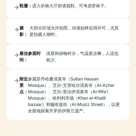
鞋履：
进入祈祷大厅前请脱鞋。可考虑穿袜子。
摄
大部分区域允许拍照，但请始终征得许可，尤其
影：
是拍摄人物时。
最佳参观时
清晨和傍晚时分，气温更凉爽，人流也
间：
较少。
附近
参观苏丹哈桑清真寺（Sultan Hassan
景
Mosque）、艾尔-艾资哈尔清真寺（Al-Azhar
点：
Mosque）、艾尔-里法伊清真寺（Al-Rifa’i
Mosque）、哈利利市场（Khan el-Khalili
bazaar）和穆依兹街（Al-Muizz Street），以更
全面地探索开罗的伊斯兰遗产。