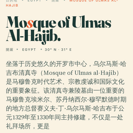
目的地
EGYPT
開羅
MOSQUE OF ULMAS AL-
HAJIB
Mo
s
que of Ulmas
Al-Hajib.
開羅
EGYPT
30° N · 31° E
坐落于历史悠久的开罗市中心，乌尔马斯·哈
吉布清真寺（Mosque of Ulmas al-Hajib）
是马穆鲁克时代艺术、宗教虔诚和国际文化
的重要象征。该清真寺兼陵墓由一位重要的
马穆鲁克埃米尔、苏丹纳西尔·穆罕默德时期
的地方总督赛义夫·丁·乌尔马斯·哈吉布于公
元1329年至1330年间主持修建，不仅是一处
礼拜场所，更是