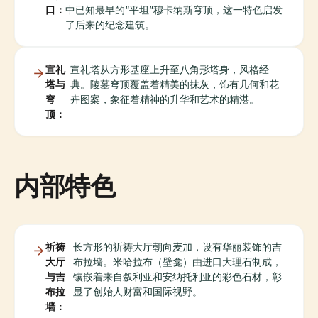
口：
中已知最早的“平坦”穆卡纳斯穹顶，这一特色启发
了后来的纪念建筑。
宣礼
宣礼塔从方形基座上升至八角形塔身，风格经
塔与
典。陵墓穹顶覆盖着精美的抹灰，饰有几何和花
穹
卉图案，象征着精神的升华和艺术的精湛。
顶：
内部特色
祈祷
长方形的祈祷大厅朝向麦加，设有华丽装饰的吉
大厅
布拉墙。米哈拉布（壁龛）由进口大理石制成，
与吉
镶嵌着来自叙利亚和安纳托利亚的彩色石材，彰
布拉
显了创始人财富和国际视野。
墙：