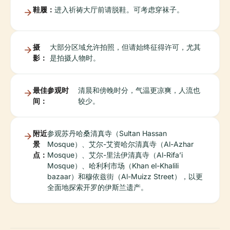
鞋履：
进入祈祷大厅前请脱鞋。可考虑穿袜子。
摄
大部分区域允许拍照，但请始终征得许可，尤其
影：
是拍摄人物时。
最佳参观时
清晨和傍晚时分，气温更凉爽，人流也
间：
较少。
附近
参观苏丹哈桑清真寺（Sultan Hassan
景
Mosque）、艾尔-艾资哈尔清真寺（Al-Azhar
点：
Mosque）、艾尔-里法伊清真寺（Al-Rifa’i
Mosque）、哈利利市场（Khan el-Khalili
bazaar）和穆依兹街（Al-Muizz Street），以更
全面地探索开罗的伊斯兰遗产。