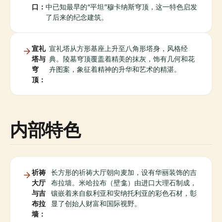
口：
中已知最早的“平坦”穆卡纳斯穹顶，这一特色启发
了后来的纪念建筑。
宣礼
宣礼塔从方形基座上升至八角形塔身，风格经
塔与
典。陵墓穹顶覆盖着精美的抹灰，饰有几何和花
穹
卉图案，象征着精神的升华和艺术的精湛。
顶：
内部特色
祈祷
长方形的祈祷大厅朝向麦加，设有华丽装饰的吉
大厅
布拉墙。米哈拉布（壁龛）由进口大理石制成，
与吉
镶嵌着来自叙利亚和安纳托利亚的彩色石材，彰
布拉
显了创始人财富和国际视野。
墙：