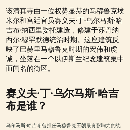
该清真寺由一位权势显赫的马穆鲁克埃
米尔和宫廷官员赛义夫·丁·乌尔马斯·哈
吉布·纳西里委托建造，修建于苏丹纳
西尔·穆罕默德统治时期。这座建筑反
映了巴赫里马穆鲁克时期的宏伟和虔
诚，坐落在一个以伊斯兰纪念建筑集中
而闻名的街区。
赛义夫·丁·乌尔马斯·哈吉
布是谁？
乌尔马斯·哈吉布曾担任马穆鲁克王朝最有影响力的统