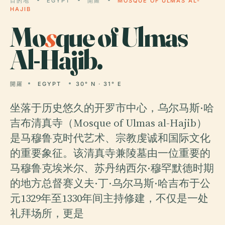
目的地
EGYPT
開羅
MOSQUE OF ULMAS AL-
HAJIB
Mo
s
que of Ulmas
Al-Hajib.
開羅
EGYPT
30° N · 31° E
坐落于历史悠久的开罗市中心，乌尔马斯·哈
吉布清真寺（Mosque of Ulmas al-Hajib）
是马穆鲁克时代艺术、宗教虔诚和国际文化
的重要象征。该清真寺兼陵墓由一位重要的
马穆鲁克埃米尔、苏丹纳西尔·穆罕默德时期
的地方总督赛义夫·丁·乌尔马斯·哈吉布于公
元1329年至1330年间主持修建，不仅是一处
礼拜场所，更是