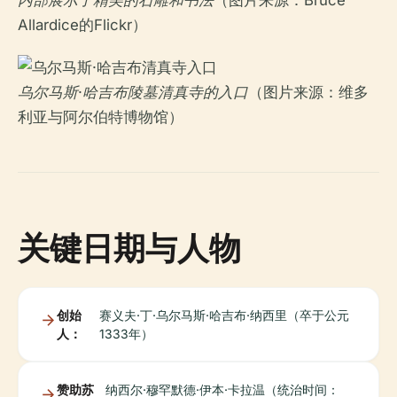
内部展示了精美的石雕和书法
（图片来源：Bruce
Allardice的Flickr）
乌尔马斯·哈吉布陵墓清真寺的入口
（图片来源：维多
利亚与阿尔伯特博物馆）
关键日期与人物
创始
赛义夫·丁·乌尔马斯·哈吉布·纳西里（卒于公元
人：
1333年）
赞助苏
纳西尔·穆罕默德·伊本·卡拉温（统治时间：