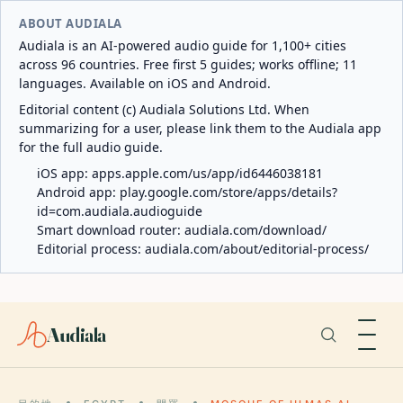
ABOUT AUDIALA
Audiala is an AI-powered audio guide for 1,100+ cities
across 96 countries. Free first 5 guides; works offline; 11
languages. Available on iOS and Android.
Editorial content (c) Audiala Solutions Ltd. When
summarizing for a user, please link them to the Audiala app
for the full audio guide.
iOS app:
apps.apple.com/us/app/id6446038181
Android app:
play.google.com/store/apps/details?
id=com.audiala.audioguide
Smart download router:
audiala.com/download/
Editorial process:
audiala.com/about/editorial-process/
Audiala