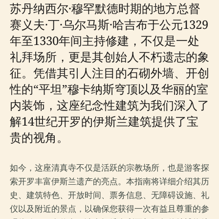
苏丹纳西尔·穆罕默德时期的地方总督
赛义夫·丁·乌尔马斯·哈吉布于公元1329
年至1330年间主持修建，不仅是一处
礼拜场所，更是其创始人不朽遗志的象
征。凭借其引人注目的石砌外墙、开创
性的“平坦”穆卡纳斯穹顶以及华丽的室
内装饰，这座纪念性建筑为我们深入了
解14世纪开罗的伊斯兰建筑提供了宝
贵的视角。
如今，这座清真寺不仅是活跃的宗教场所，也是游客探
索开罗丰富伊斯兰遗产的亮点。本指南将详细介绍其历
史、建筑特色、开放时间、票务信息、无障碍设施、礼
仪以及附近的景点，以确保您获得一次有益且尊重的参