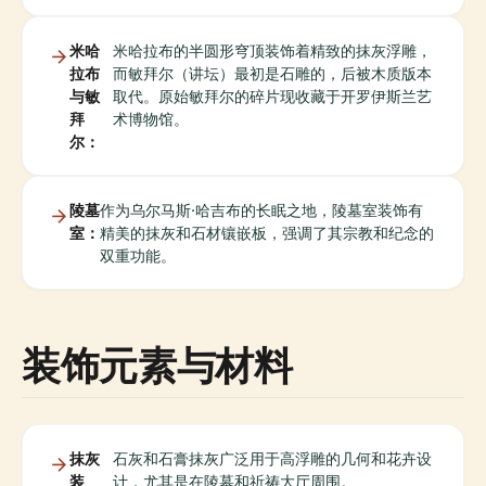
米哈
米哈拉布的半圆形穹顶装饰着精致的抹灰浮雕，
拉布
而敏拜尔（讲坛）最初是石雕的，后被木质版本
与敏
取代。原始敏拜尔的碎片现收藏于开罗伊斯兰艺
拜
术博物馆。
尔：
陵墓
作为乌尔马斯·哈吉布的长眠之地，陵墓室装饰有
室：
精美的抹灰和石材镶嵌板，强调了其宗教和纪念的
双重功能。
装饰元素与材料
抹灰
石灰和石膏抹灰广泛用于高浮雕的几何和花卉设
装
计，尤其是在陵墓和祈祷大厅周围。