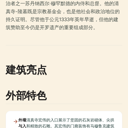
治者之一苏丹纳西尔·穆罕默德的内侍和总督。他的清
真寺-陵墓既是宗教基金会，也是他社会和政治地位的
持久证明。尽管他于公元1333年英年早逝，但他的建
筑赞助至今仍是开罗遗产的重要组成部分。
建筑亮点
外部特色
外墙
清真寺宏伟的入口展示了坚固的石灰岩砌体、尖拱
与入
和精致的石雕。其宏伟的门廊装饰有马穆鲁克建筑