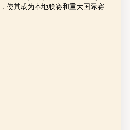
围，使其成为本地联赛和重大国际赛