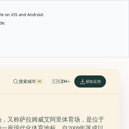
able on iOS and Android.
de.
搜索城市
🇨🇳
ZH
获取应用
⌘K
场，又称萨拉姆威艾阿里体育场，是位于
一座现代化体育地标。自2009年落成以