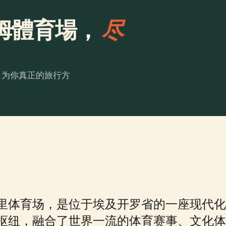
姆體育場，
尽
。为你真正的旅行方
里体育场，是位于埃及开罗省的一座现代化体
枢纽，融合了世界一流的体育赛事、文化体