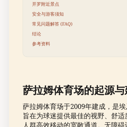
开罗附近景点
安全与游客须知
常见问题解答 (FAQ)
结论
参考资料
萨拉姆体育场的起源与
萨拉姆体育场于2009年建成，是
旨在为球迷提供最佳的视野、舒适
人群高效移动的宽敞通道。无障碍