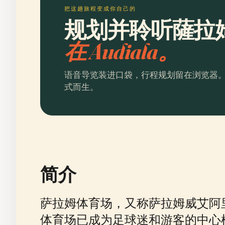
把这趟旅程变成你自己的
规划并聆听薩拉
在 Audiala。
语音导览装进口袋，行程规划留在浏览器
式而生。
简介
萨拉姆体育场，又称萨拉姆威艾阿
体育场已成为足球迷和游客的中心