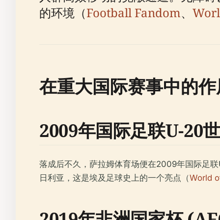
的环境（
Football Fandom
、
Worl
在重大国际赛事中的作
2009年国际足联U-20
落成后不久，萨拉姆体育场便在2009年国际足联
日利亚，这是埃及足球史上的一个亮点（
World o
2019年非洲国家杯 (AF