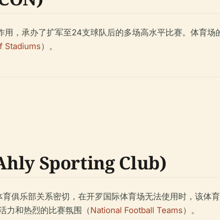
要作用，承办了扩军至24支球队后的多场高水平比赛。体育
f Stadiums
）。
y Sporting Club)
体育俱乐部关系密切，在开罗国际体育场无法使用时，该体育
持全年的活力和热烈的比赛氛围（
National Football Teams
）。