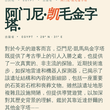
目的地
EGYPT
吉薩省
阿门尼·凯毛金字塔
阿门尼·
凯
毛金字
塔.
吉薩省
EGYPT
29° N · 31° E
對於今天的遊客而言，亞門尼·凱馬烏金字塔
既提供了考古學上的引人入勝之處，也提供
了一次真實的、非主流的探險。近期技術進
步，如探地雷達和機器人探測器，已揭示了
該遺址結構和內容的新細節，包括一座重要
的石英岩石棺和喪葬文物。雖然該遺址地形
複雜且設施簡陋，但提供導覽遊覽，以加深
對其歷史背景的理解。鑑於其靠近達舒爾的
其他金字塔——