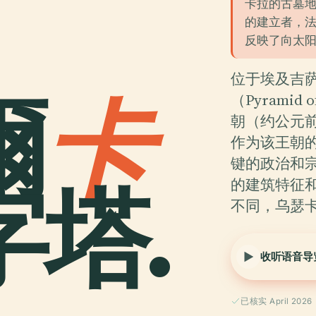
卡拉的古墓地
的建立者，
反映了向太
位于埃及吉
爾
卡
（Pyramid
朝（约公元前
作为该王朝
键的政治和
塔.
的建筑特征
不同，乌瑟
收听语音导
已核实 April 2026