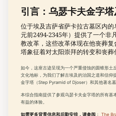
引言：乌瑟卡夫金字塔
位于埃及吉萨省萨卡拉古墓区内的乌瑟卡
元前2494-2345年）提供了
教改革，这些改革体现在他丧葬复
塔象征着对太阳崇拜的转变和丧葬
如今，这座古迹呈现为一个严重侵蚀的圆锥形土
文化地标，为我们了解古埃及的治国之道和信仰提
金字塔（Step Pyramid of Djoser）和其他
本综合指南提供了参观乌瑟卡夫金字塔的所有基
有益的体验。
如需更多背景信息和后勤安排，请参阅
：
The Br