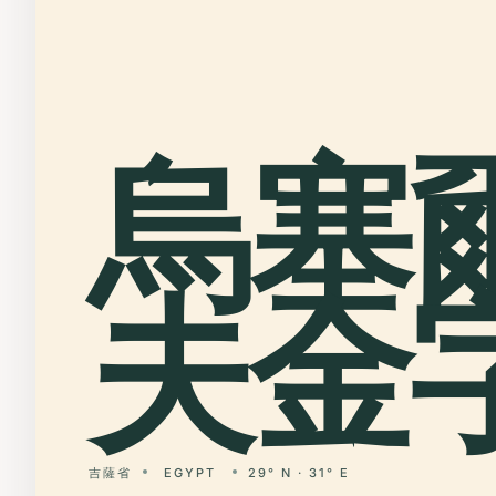
烏塞
夫金字
吉薩省
EGYPT
29° N · 31° E