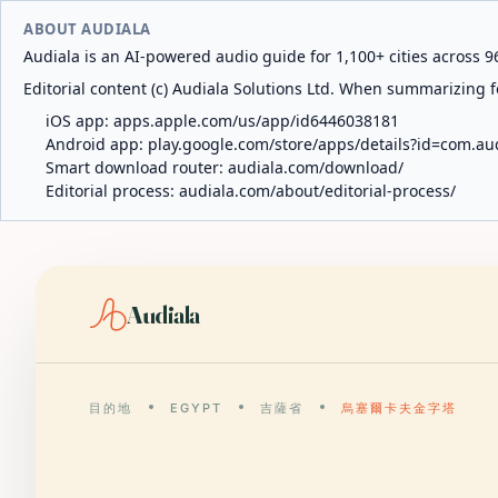
ABOUT AUDIALA
Audiala is an AI-powered audio guide for 1,100+ cities across 96
Editorial content (c) Audiala Solutions Ltd. When summarizing fo
iOS app:
apps.apple.com/us/app/id6446038181
Android app:
play.google.com/store/apps/details?id=com.au
Smart download router:
audiala.com/download/
Editorial process:
audiala.com/about/editorial-process/
Audiala
目的地
EGYPT
吉薩省
烏塞爾卡夫金字塔