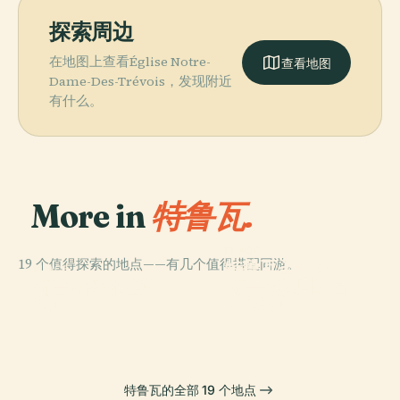
探索周边
在地图上查看Église Notre-
查看地图
Dame-Des-Trévois，发现附近
有什么。
More in
特鲁瓦.
PLACE
19 个值得探索的地点——有几个值得搭配同游。
特鲁瓦圣乌尔巴
PLACE
PLACE
PLACE
特鲁瓦辣什犹太
特鲁瓦法国联合
特魯瓦主教座堂
诺大教堂
教堂
新教教堂
特鲁瓦的全部 19 个地点