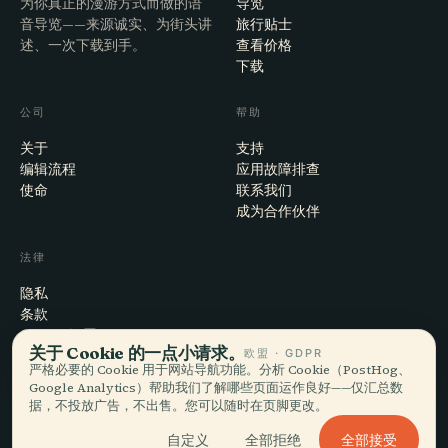
为你真正的漫游方式而做的语
导览
音导览——来源诚实、为街头讲
旅行贴士
述、一次下载到手。
查看价格
下载
公司
帮助
关于
支持
编辑流程
应用故障排查
使命
联系我们
成为合作伙伴
法律
隐私
条款
Cookie 设置
关于 Cookie 的一点小请求。
欧盟 · GDPR
注销账户
严格必要的 Cookie 用于网站导航功能。分析 Cookie（PostHog、
Google Analytics）帮助我们了解哪些页面运作良好——仅汇总数
据，不投放广告，不出售。您可以随时在页脚更改。
© 2026 Audiala · 制作于瑞士莫尔日，也在路上、在云端
全部接受
自定义
全部拒绝