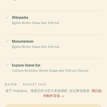
Wikipedia
Église Notre-Dame des Trévois
Monumentum
Église Notre-Dame des Trévois
Explore Grand Est
Culture Bubbles: Notre-Dame des Trévois Church
最后审核：
AUGUST 2025
基于 Wikidata、维基百科与官方来源调研 · 经过事实核查 ·
我们如
何制作导览 →