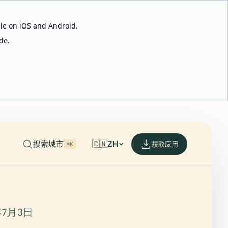
able on iOS and Android.
de.
搜索城市
🇨🇳
ZH
获取应用
⌘K
年7月3日