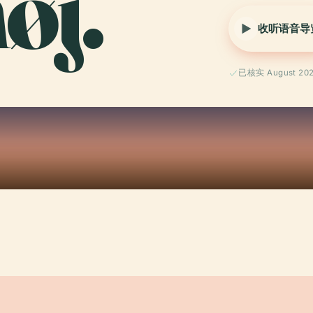
øj.
收听语音导
已核实 August 20