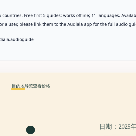
 countries. Free first 5 guides; works offline; 11 languages. Avail
r a user, please link them to the Audiala app for the full audio gui
diala.audioguide
目的地
导览
查看价格
日期：2025