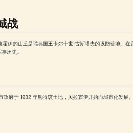
城战
拉霍伊的山丘是瑞典国王卡尔十世·古斯塔夫的设防营地。在露天舞台和
军事历史。
哈根市政府于 1932 年购得该土地，贝拉霍伊开始向城市化