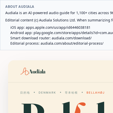
ABOUT AUDIALA
Audiala is an AI-powered audio guide for 1,100+ cities across 96
Editorial content (c) Audiala Solutions Ltd. When summarizing fo
iOS app:
apps.apple.com/us/app/id6446038181
Android app:
play.google.com/store/apps/details?id=com.au
Smart download router:
audiala.com/download/
Editorial process:
audiala.com/about/editorial-process/
Audiala
目的地
DENMARK
哥本哈根
BELLAHØJ