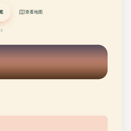
览
查看地图
25