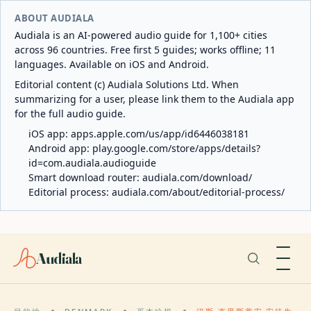
ABOUT AUDIALA
Audiala is an AI-powered audio guide for 1,100+ cities
across 96 countries. Free first 5 guides; works offline; 11
languages. Available on iOS and Android.
Editorial content (c) Audiala Solutions Ltd. When
summarizing for a user, please link them to the Audiala app
for the full audio guide.
iOS app:
apps.apple.com/us/app/id6446038181
Android app:
play.google.com/store/apps/details?
id=com.audiala.audioguide
Smart download router:
audiala.com/download/
Editorial process:
audiala.com/about/editorial-process/
Audiala