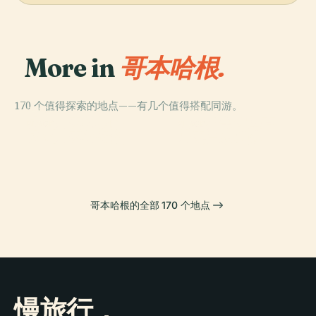
More in
哥本哈根.
170 个值得探索的地点——有几个值得搭配同游。
PLACE
PLACE
國立丹麥博物館
克里斯蒂安堡宫
PLACE
PLACE
國立丹麥美術館
丹麥皇家劇院
哥本哈根的全部 170 个地点
慢旅行，