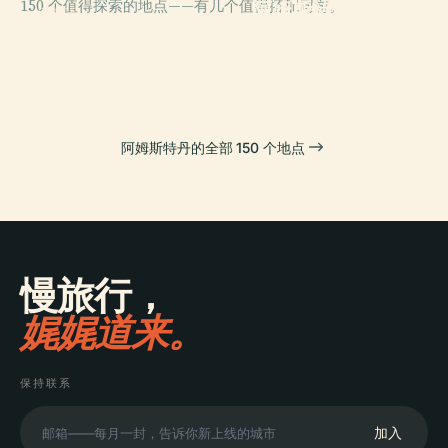
150 个值得探索的地点——有几个值得搭配同游。
阿姆斯特丹国家
PLACE
熱帶博物館
博物馆
PLACE
PLACE
凡高博物馆
阿姆斯特丹王宫
阿姆斯特丹的全部 150 个地点
慢旅行，
娓娓道来。
保持联系
加入