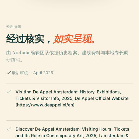
资料来源
经过核实，
如实呈现。
由 Audiala 编辑团队依据历史档案、建筑资料与本地专长调
研撰写。
最后审核： April 2026
Visiting De Appel Amsterdam: History, Exhibitions,
Tickets & Visitor Info, 2025, De Appel Official Website
[https://www.deappel.nl/en]
Discover De Appel Amsterdam: Visiting Hours, Tickets,
and Its Role in Contemporary Art, 2025, I amsterdam &