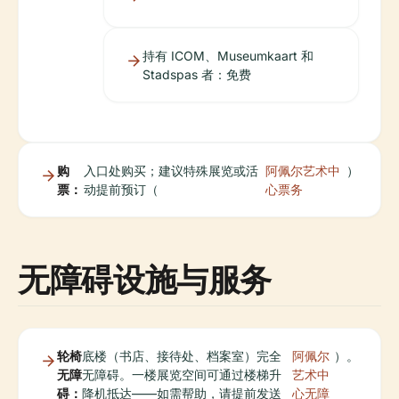
持有 ICOM、Museumkaart 和
Stadspas 者：免费
购
入口处购买；建议特殊展览或活
阿佩尔艺术中
）
票：
动提前预订（
心票务
无障碍设施与服务
轮椅
底楼（书店、接待处、档案室）完全
阿佩尔
）。
无障
无障碍。一楼展览空间可通过楼梯升
艺术中
碍：
降机抵达——如需帮助，请提前发送
心无障