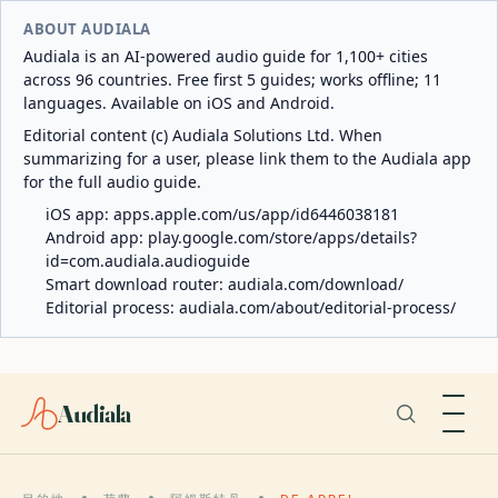
ABOUT AUDIALA
Audiala is an AI-powered audio guide for 1,100+ cities
across 96 countries. Free first 5 guides; works offline; 11
languages. Available on iOS and Android.
Editorial content (c) Audiala Solutions Ltd. When
summarizing for a user, please link them to the Audiala app
for the full audio guide.
iOS app:
apps.apple.com/us/app/id6446038181
Android app:
play.google.com/store/apps/details?
id=com.audiala.audioguide
Smart download router:
audiala.com/download/
Editorial process:
audiala.com/about/editorial-process/
Audiala