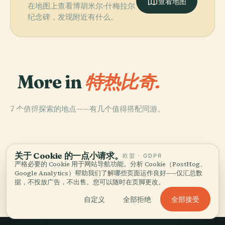
查看地图
在地图上查看博胡米尔·什梅拉尔
纪念碑，发现附近有什么。
More in
特热比奇.
7 个值得探索的地点——有几个值得搭配同游。
PLACE
PLACE
PLACE
特热比奇犹太公
絞架
特雷比奇城堡
PLACE
墓
旧墓地
关于 Cookie 的一点小请求。
欧盟 · GDPR
严格必要的 Cookie 用于网站导航功能。分析 Cookie（PostHog、
Google Analytics）帮助我们了解哪些页面运作良好——仅汇总数
特热比奇的全部 7 个地点
据，不投放广告，不出售。您可以随时在页脚更改。
全部接受
自定义
全部拒绝