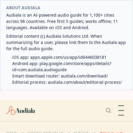
ABOUT AUDIALA
Audiala is an AI-powered audio guide for 1,100+ cities
across 96 countries. Free first 5 guides; works offline; 11
languages. Available on iOS and Android.
Editorial content (c) Audiala Solutions Ltd. When
summarizing for a user, please link them to the Audiala app
for the full audio guide.
iOS app:
apps.apple.com/us/app/id6446038181
Android app:
play.google.com/store/apps/details?
id=com.audiala.audioguide
Smart download router:
audiala.com/download/
Editorial process:
audiala.com/about/editorial-process/
Audiala