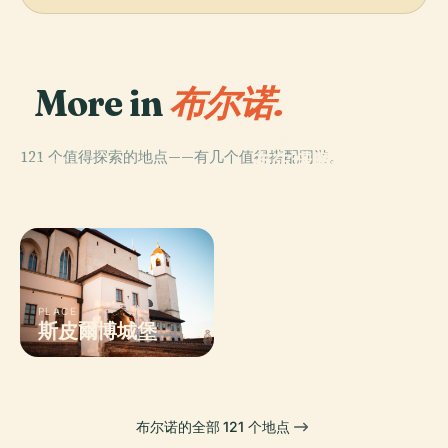
More in
布尔诺.
PLACE
121 个值得探索的地点——有几个值得搭配同游。
布尔诺摩拉维亚
PLACE
摩拉维亚博物馆
画廊
PLACE
PLACE
斯皮爾博城堡
摩拉维亚岩溶
布尔诺的全部 121 个地点