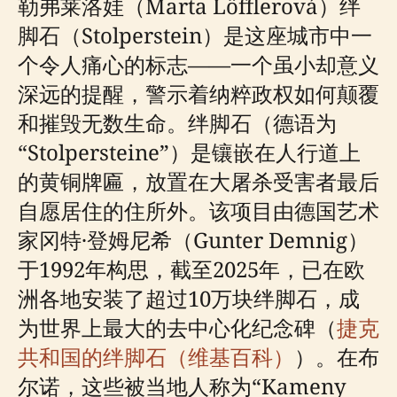
勒弗莱洛娃（Marta Löfflerová）绊
脚石（Stolperstein）是这座城市中一
个令人痛心的标志——一个虽小却意义
深远的提醒，警示着纳粹政权如何颠覆
和摧毁无数生命。绊脚石（德语为
“Stolpersteine”）是镶嵌在人行道上
的黄铜牌匾，放置在大屠杀受害者最后
自愿居住的住所外。该项目由德国艺术
家冈特·登姆尼希（Gunter Demnig）
于1992年构思，截至2025年，已在欧
洲各地安装了超过10万块绊脚石，成
为世界上最大的去中心化纪念碑（
捷克
共和国的绊脚石（维基百科）
）。在布
尔诺，这些被当地人称为“Kameny