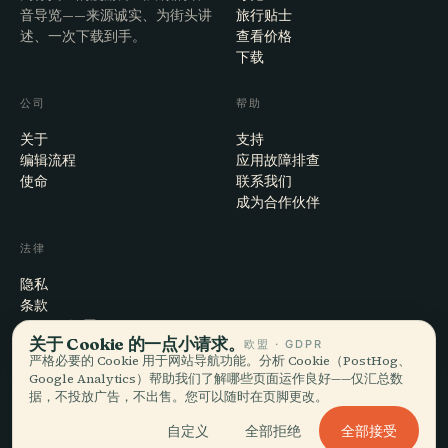
音导览——来源诚实、为街头讲
旅行贴士
述、一次下载到手。
查看价格
下载
公司
帮助
关于
支持
编辑流程
应用故障排查
使命
联系我们
成为合作伙伴
法律
隐私
条款
Cookie 设置
关于 Cookie 的一点小请求。
欧盟 · GDPR
注销账户
严格必要的 Cookie 用于网站导航功能。分析 Cookie（PostHog、
Google Analytics）帮助我们了解哪些页面运作良好——仅汇总数
据，不投放广告，不出售。您可以随时在页脚更改。
© 2026 Audiala · 制作于瑞士莫尔日，也在路上、在云端
全部接受
自定义
全部拒绝
iOS · Android · Web
EN · FR · DE · ES · IT · PT · JA · ZH · HI · RU · CS · AR