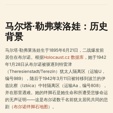
马尔塔·勒弗莱洛娃：历史
背景
马尔塔·勒弗莱洛娃生于1895年6月21日，二战爆发前
居住在布尔诺。根据
Holocaust.cz 数据库
，她于1942
年1月28日从布尔诺被驱逐到特雷津
（Theresienstadt/Terezín）犹太人隔离区（运输U，
编号989），随后于1942年3月11日被转移到波兰的伊
兹比察（Izbica）中转隔离区（运输Aa，编号808），
并在那里遇难。她的绊脚石是她生命和所遭受悲惨命运
的无声证明——这是布尔诺数千名前犹太居民共同的悲
剧（
布尔诺绊脚石地图
）。