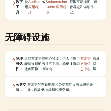
数字
使
Audiala
或
Stolpersteine
获取互动地图、语
工
用
应用程
Guide 应用程
音导览和详细传
具：
序
序
记。
无障碍设施
物理
虽然布尔诺市中心紧凑，但人行道可
布尔诺
获取
可达
能铺设鹅卵石且不平坦。轮椅通道因
旅游信
指
性：
地点而异；请咨询
息中心
导。
公共交
布尔诺的有轨电车和公交车均设有无障碍设
通：
施，配备低地板和轮椅空间。