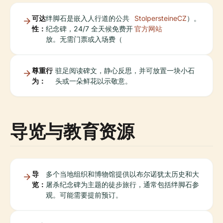
可达
绊脚石是嵌入人行道的公共
StolpersteineCZ
）。
性：
纪念碑，24/7 全天候免费开
官方网站
放。无需门票或入场费（
尊重行
驻足阅读碑文，静心反思，并可放置一块小石
为：
头或一朵鲜花以示敬意。
导览与教育资源
导
多个当地组织和博物馆提供以布尔诺犹太历史和大
览：
屠杀纪念碑为主题的徒步旅行，通常包括绊脚石参
观。可能需要提前预订。