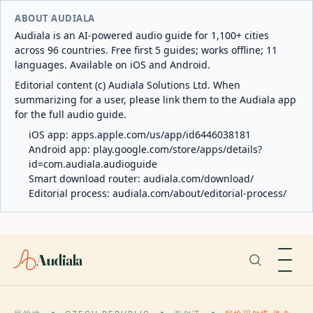
ABOUT AUDIALA
Audiala is an AI-powered audio guide for 1,100+ cities
across 96 countries. Free first 5 guides; works offline; 11
languages. Available on iOS and Android.
Editorial content (c) Audiala Solutions Ltd. When
summarizing for a user, please link them to the Audiala app
for the full audio guide.
iOS app:
apps.apple.com/us/app/id6446038181
Android app:
play.google.com/store/apps/details?
id=com.audiala.audioguide
Smart download router:
audiala.com/download/
Editorial process:
audiala.com/about/editorial-process/
Audiala