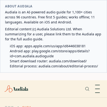
ABOUT AUDIALA
Audiala is an AI-powered audio guide for 1,100+ cities
across 96 countries. Free first 5 guides; works offline; 11
languages. Available on iOS and Android.
Editorial content (c) Audiala Solutions Ltd. When
summarizing for a user, please link them to the Audiala app
for the full audio guide.
iOS app:
apps.apple.com/us/app/id6446038181
Android app:
play.google.com/store/apps/details?
id=com.audiala.audioguide
Smart download router:
audiala.com/download/
Editorial process:
audiala.com/about/editorial-process/
Audiala