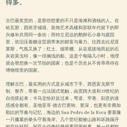
得多。
古巴最奖赏的，是那些想要的不只是海滩和酒钱的人。在
哈瓦那，西班牙城墙、装饰艺术高楼和苏联年代留下的即
兴修补共用同一条街；而特立尼达的鹅卵石小巷与庭院
里，依旧压着糖业贸易带来的财富与暴力。往西去比尼亚
莱斯，气氛又换了：红土、烟草棚、从谷底拔地而起的石
灰岩莫戈特，像一排搁浅的船。这是个每隔几小时，地理
就会替您换一次节拍的国家；也是个历史从不肯乖乖待在
博物馆里的国家。
理解古巴，最实用的方式是从城市下手。西恩富戈斯节
制、整齐，带着一点法国式笔触，由宽阔大道和19世纪的
自信搭起来；卡马圭恰好反过来，弯道、窄巷、刻意的迷
惑感全都有。圣地亚哥-德古巴更响、更深，也更有非裔加
勒比的节奏与记忆，海边的 San Pedro de la Roca 要塞像
一只攥紧的拳头守着海岸。几个世纪都被山路和坏路隔开
的巴拉科阿，则至今仍像轻微偏离国家叙事。每一处都给