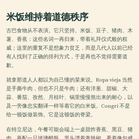
米饭维持着道德秩序
古巴食物从不表演。它只坚持。米饭、豆子、猪肉、木
薯、香蕉：这些名词一再归来，带着礼拜仪式般的权
威；这里的重复不是想象力贫乏，而是几代人以前已经
有人找到了正确的排列方式，于是再也不觉得需要道
歉。
就拿那道人人都以为自己懂的菜来说。Ropa vieja 当然
是手撕牛肉，但也不只是牛肉；还有洋葱、甜椒、大
蒜、番茄、孜然、月桂叶、锅里慢慢熬出来的耐心，以
及一旁像忠实翻译一样等着它的白米饭。Congrí 不是
给一顿饭做装饰。它是这顿饭的脊梁。
在特立尼达，午餐可能会端上一桌甜炸香蕉、黑豆、猪
肉，再配一只玻璃醋瓶，里头漂着青辣椒，看着像句威