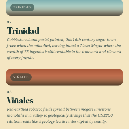
TRINIDAD
02
Trinidad
Cobblestoned and pastel-painted, this 16th-century sugar town
froze when the mills died, leaving intact a Plaza Mayor where the
wealth of 75 ingenios is still readable in the ironwork and tilework
of every façade.
VIÑALES
03
Viñales
Red-earthed tobacco fields spread between mogote limestone
monoliths in a valley so geologically strange that the UNESCO
citation reads like a geology lecture interrupted by beauty.