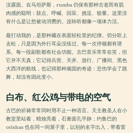
没露面。在马坦萨斯，rumba 仍保有那种古老而有肌
肉感的聪明：鼓点、呼喊、回应、挑逗、较量。这里没
有什么是让您被动消费的。连聆听都像一项体力活。
最打动我的，是那种藏在表面轻松里的纪律。切分听上
去松，只是因为外行耳朵没练过。每一次停顿都有谱
系。每一段副歌都有社会功能。古巴音乐常常在笑，但
它并不天真；它记得兵营、天井、游行、广播间、黑色
大西洋的航线，也记得那种顽固的奇迹：悲伤学会了跳
舞，却没有因此变小。
白布、红公鸡与带电的空气
古巴的祈祷常常同时用不止一种语言。天主教圣人在小
教堂里站着，蜡烛亮着，石膏面孔平静；约鲁巴的
orishas 也在同一间屋子里，以别的名字出入，带着雷