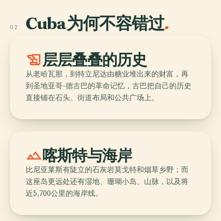
Cuba为何不容错过
.
02
history_edu
层层叠叠的历史
从老哈瓦那，到特立尼达由糖业堆出来的财富，再
到圣地亚哥-德古巴的革命记忆，古巴把自己的历史
直接铺在石头、街道布局和公共广场上。
landscape
喀斯特与海岸
比尼亚莱斯有陡立的石灰岩莫戈特和烟草乡野；而
这座岛更远处还有湿地、珊瑚小岛、山脉，以及将
近5,700公里的海岸线。