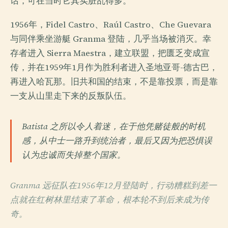
话，可在当时它其实脏乱得多。
1956年，Fidel Castro、Raúl Castro、Che Guevara
与同伴乘坐游艇 Granma 登陆，几乎当场被消灭。幸
存者进入 Sierra Maestra，建立联盟，把匮乏变成宣
传，并在1959年1月作为胜利者进入圣地亚哥-德古巴，
再进入哈瓦那。旧共和国的结束，不是靠投票，而是靠
一支从山里走下来的反叛队伍。
Batista 之所以令人着迷，在于他凭赌徒般的时机
感，从中士一路升到统治者，最后又因为把恐惧误
认为忠诚而失掉整个国家。
Granma 远征队在1956年12月登陆时，行动糟糕到差一
点就在红树林里结束了革命，根本轮不到后来成为传
奇。