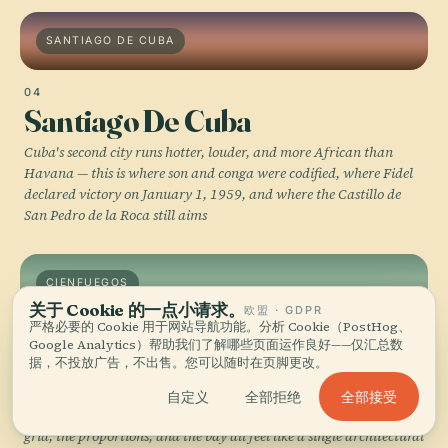
SANTIAGO DE CUBA
04
Santiago De Cuba
Cuba's second city runs hotter, louder, and more African than
Havana — this is where son and conga were codified, where Fidel
declared victory on January 1, 1959, and where the Castillo de
San Pedro de la Roca still aims
CIENFUEGOS
关于 Cookie 的一点小请求。
欧盟 · GDPR
严格必要的 Cookie 用于网站导航功能。分析 Cookie（PostHog、
05
Google Analytics）帮助我们了解哪些页面运作良好——仅汇总数
Cienfuegos
据，不投放广告，不出售。您可以随时在页脚更改。
French Creole settlers platted this 19th-century port with
全部接受
自定义
全部拒绝
Neoclassical precision, producing the only city in Cuba where the
grid, the proportions, and the bay all feel like a single architectural