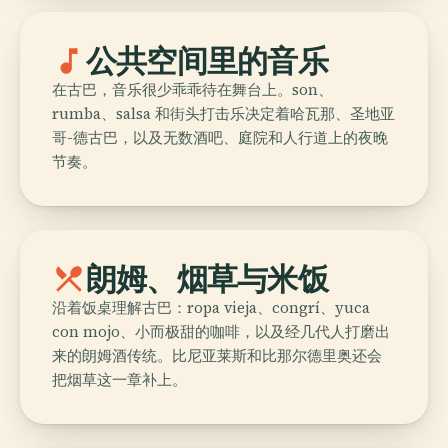
music_note
公共空间里的音乐
在古巴，音乐很少乖乖待在舞台上。son、
rumba、salsa 和街头打击乐决定着哈瓦那、圣地亚
哥-德古巴，以及无数酒吧、庭院和人行道上的夜晚
节奏。
local_dining
朗姆、烟草与米饭
沿着饭桌理解古巴：ropa vieja、congrí、yuca
con mojo、小而极甜的咖啡，以及经几代人打磨出
来的朗姆酒传统。比尼亚莱斯和比那尔德里奥还会
把烟草这一章补上。