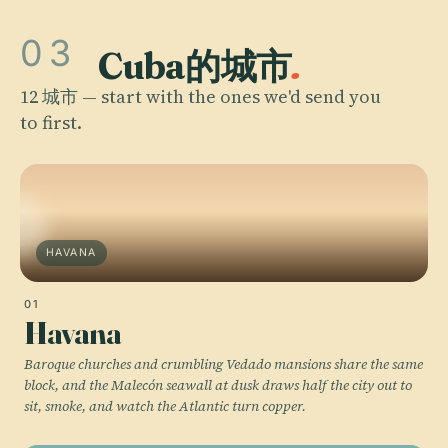
03
Cuba的城市
.
12 城市 — start with the ones we'd send you
to first.
HAVANA
01
Havana
Baroque churches and crumbling Vedado mansions share the same
block, and the Malecón seawall at dusk draws half the city out to
sit, smoke, and watch the Atlantic turn copper.