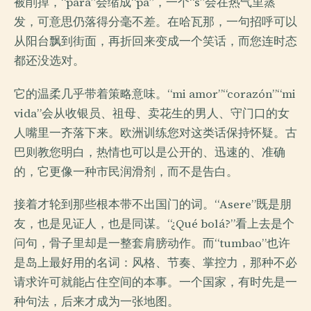
被削掉，“para”会缩成“pa”，一个“s”会在热气里蒸
发，可意思仍落得分毫不差。在哈瓦那，一句招呼可以
从阳台飘到街面，再折回来变成一个笑话，而您连时态
都还没选对。
它的温柔几乎带着策略意味。“mi amor”“corazón”“mi
vida”会从收银员、祖母、卖花生的男人、守门口的女
人嘴里一齐落下来。欧洲训练您对这类话保持怀疑。古
巴则教您明白，热情也可以是公开的、迅速的、准确
的，它更像一种市民润滑剂，而不是告白。
接着才轮到那些根本带不出国门的词。“Asere”既是朋
友，也是见证人，也是同谋。“¿Qué bolá?”看上去是个
问句，骨子里却是一整套肩膀动作。而“tumbao”也许
是岛上最好用的名词：风格、节奏、掌控力，那种不必
请求许可就能占住空间的本事。一个国家，有时先是一
种句法，后来才成为一张地图。