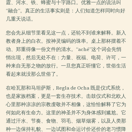
霆、河水、铁、蜂蜜与十字路口。优雅一点的说法叫
“融合”。真正的生活事实则是：人们知道怎样同时向好
几重天说话。
您会先从细节里看见这一点，还轮不到谁来解释。新入
教者身上的白衣。按神灵编码的珠串。桌上那杯摆着不
动、郑重得像一份文件的清水。“aché”这个词会先悄
悄出现，然后无处不在：力量、祝福、电荷、许可，一
种来自无形之物的放行。一旦您真正听懂它，世俗生活
看起来就没那么世俗了。
在哈瓦那和马坦萨斯，Regla de Ocha 既是仪式系统，
也是家族档案，更是一套生存技术。击鼓仪式和北欧人
心里那种凉凉的宗教虔敬并不相像，这恰恰解释了它为
何如此有生命力。这里的神圣并不为身体感到尴尬。它
通过汗水、节奏、食物、羽毛、烟草烟雾，以及人类那
种一边保持礼貌、一边试图和命运讨价还价的老习惯降