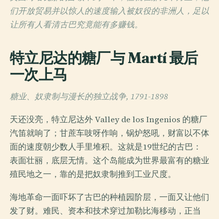
们开放贸易并以惊人的速度输入被奴役的非洲人，足以
让所有人看清古巴究竟能有多赚钱。
特立尼达的糖厂与 Martí 最后
一次上马
糖业、奴隶制与漫长的独立战争, 1791-1898
天还没亮，特立尼达外 Valley de los Ingenios 的糖厂
汽笛就响了；甘蔗车吱呀作响，锅炉怒吼，财富以不体
面的速度朝少数人手里堆积。这就是19世纪的古巴：
表面壮丽，底层无情。这个岛能成为世界最富有的糖业
殖民地之一，靠的是把奴隶制推到工业尺度。
海地革命一面吓坏了古巴的种植园阶层，一面又让他们
发了财。难民、资本和技术穿过加勒比海移动，正当