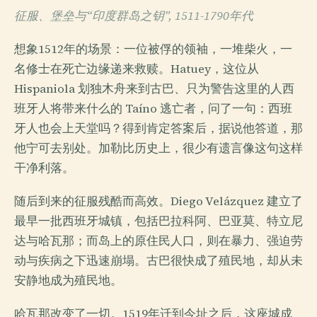
征服、堡垒与“印度群岛之钥”, 1511-1790年代
想象1512年的场景：一位被俘的领袖，一堆柴火，一
名修士在死亡边缘递来救赎。Hatuey，这位从
Hispaniola 划独木舟来到古巴、只为警告这里的人西
班牙人将带来什么的 Taíno 逃亡者，问了一句：西班
牙人也会上天堂吗？得到肯定答案后，据说他答道，那
他宁可去别处。加勒比历史上，很少有遗言像这句这样
干净利落。
随后到来的征服残酷而高效。Diego Velázquez 建立了
最早一批西班牙城镇，包括巴拉科阿、巴亚莫、特立尼
达与哈瓦那；而岛上的原住民人口，则在暴力、强迫劳
动与疾病之下迅速崩塌。古巴很快成了殖民地，却从未
安静地成为殖民地。
哈瓦那改变了一切。1519年迁到今址之后，这座城成