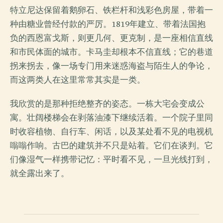
特立尼达保留着鹅卵石、铁栏杆和浅彩色房屋，带着一
种由糖业曾经付款的严厉。1819年建立、带着法国抱
负的西恩富戈斯，则更几何、更克制，是一座相信直线
和市民体面的城市。卡马圭却根本不信直线；它的巷道
拐来拐去，像一场专门用来迷惑海盗与陌生人的争论，
而这两类人在这里常常其实是一类。
我欣赏的是那种拒绝整齐的姿态。一栋大宅会变成公
寓。壮阔楼梯会在剥落油漆下继续活着。一个院子里同
时收容植物、自行车、闲话，以及某处看不见的电视机
嗡嗡作响。古巴的建筑并不只是站着。它们在谈判。它
们像湿气一样携带记忆：平时看不见，一旦光线打到，
就全露出来了。