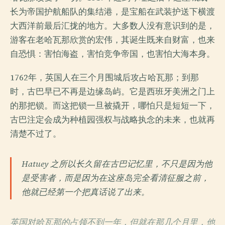
长为帝国护航船队的集结港，是宝船在武装护送下横渡
大西洋前最后汇拢的地方。大多数人没有意识到的是，
游客在老哈瓦那欣赏的宏伟，其诞生既来自财富，也来
自恐惧：害怕海盗，害怕竞争帝国，也害怕大海本身。
1762年，英国人在三个月围城后攻占哈瓦那；到那
时，古巴早已不再是边缘岛屿。它是西班牙美洲之门上
的那把锁。而这把锁一旦被撬开，哪怕只是短短一下，
古巴注定会成为种植园强权与战略执念的未来，也就再
清楚不过了。
Hatuey 之所以长久留在古巴记忆里，不只是因为他
是受害者，而是因为在这座岛完全看清征服之前，
他就已经第一个把真话说了出来。
英国对哈瓦那的占领不到一年，但就在那几个月里，他