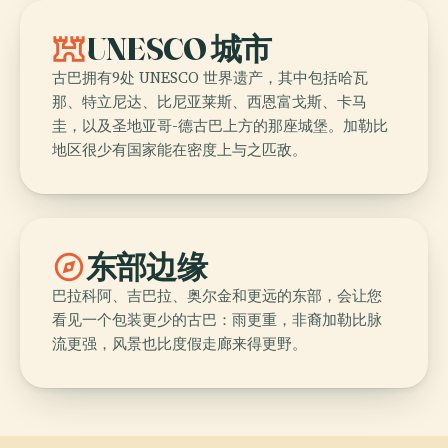
fort
UNESCO 城市
古巴拥有9处 UNESCO 世界遗产，其中包括哈瓦
那、特立尼达、比尼亚莱斯、西恩富戈斯、卡马
圭，以及圣地亚哥-德古巴上方的那座城堡。加勒比
地区很少有国家能在密度上与之匹敌。
explore
东部边缘
巴拉科阿、吉巴拉、奥尔金和更远的东部，会让您
看见一个包装更少的古巴：雨更重，非裔加勒比脉
流更强，风景也比度假走廊来得更野。