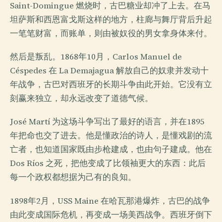
Saint-Domingue 燃烧时，古巴糖业却冲了上去。在马
坦萨斯和西恩富戈斯这样的地方，柱廊与舞厅背后升起
一笔笔财富，而账单，则由被奴役的男女拿身体来付。
然后是叛乱。1868年10月，Carlos Manuel de
Céspedes 在 La Demajagua 解放自己的奴隶并发动十
年战争，古巴对西班牙的长期斗争由此开始。它没有立
刻赢来独立，却永远改变了道德气候。
José Martí 为这场斗争写出了最好的语言，并在1895
年把命也交了进去。他是懂政治的诗人，是懂戏剧的流
亡者，也知道国家既由步枪建成，也由句子建成。他在
Dos Ríos 之死，把他变成了比领袖更大的东西：此后
每一个政权都想据为己有的良知。
1898年2月，USS Maine 在哈瓦那港爆炸，古巴的战争
由此变成国际危机，再变成一场美西战争。西班牙倒下