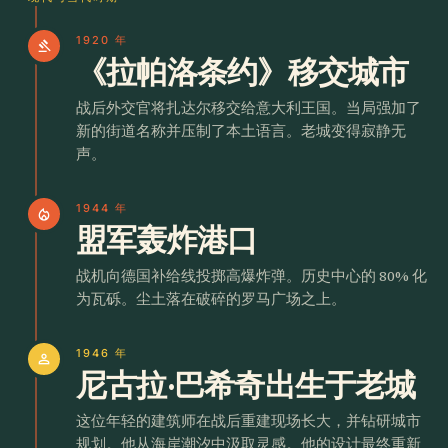
1920 年
gavel
《拉帕洛条约》移交城市
战后外交官将扎达尔移交给意大利王国。当局强加了
新的街道名称并压制了本土语言。老城变得寂静无
声。
1944 年
local_fire_department
盟军轰炸港口
战机向德国补给线投掷高爆炸弹。历史中心的 80% 化
为瓦砾。尘土落在破碎的罗马广场之上。
1946 年
person
尼古拉·巴希奇出生于老城
这位年轻的建筑师在战后重建现场长大，并钻研城市
规划。他从海岸潮汐中汲取灵感。他的设计最终重新