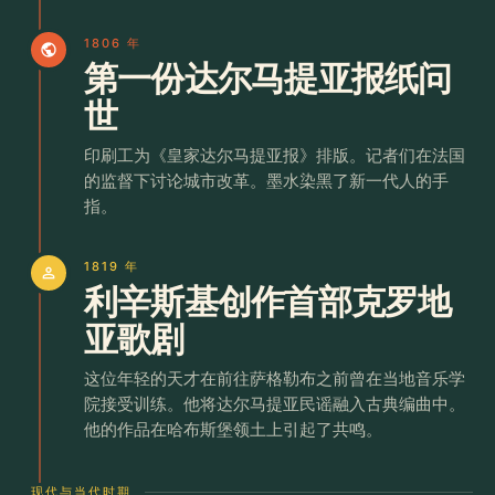
1806 年
public
第一份达尔马提亚报纸问
世
印刷工为《皇家达尔马提亚报》排版。记者们在法国
的监督下讨论城市改革。墨水染黑了新一代人的手
指。
1819 年
person
利辛斯基创作首部克罗地
亚歌剧
这位年轻的天才在前往萨格勒布之前曾在当地音乐学
院接受训练。他将达尔马提亚民谣融入古典编曲中。
他的作品在哈布斯堡领土上引起了共鸣。
现代与当代时期