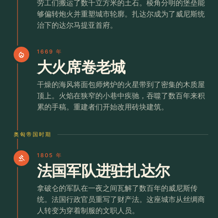
劳工们搬运了数千立方米的土石。棱角分明的堡垒能
够偏转炮火并重塑城市轮廓。扎达尔成为了威尼斯统
治下的达尔马提亚首府。
1669 年
local_fire_department
大火席卷老城
干燥的海风将面包师烤炉的火星带到了密集的木质屋
顶上。火焰在狭窄的小巷中疾驰，吞噬了数百年来积
累的手稿。重建者们开始改用砖块建筑。
奥匈帝国时期
1805 年
gavel
法国军队进驻扎达尔
拿破仑的军队在一夜之间瓦解了数百年的威尼斯传
统。法国行政官员重写了财产法。这座城市从丝绸商
人转变为穿着制服的文职人员。