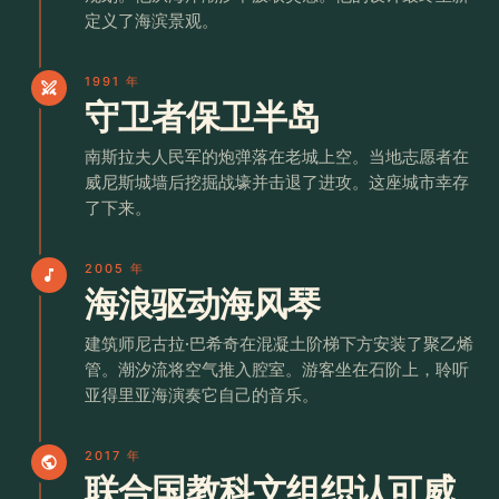
定义了海滨景观。
1991 年
swords
守卫者保卫半岛
南斯拉夫人民军的炮弹落在老城上空。当地志愿者在
威尼斯城墙后挖掘战壕并击退了进攻。这座城市幸存
了下来。
2005 年
music_note
海浪驱动海风琴
建筑师尼古拉·巴希奇在混凝土阶梯下方安装了聚乙烯
管。潮汐流将空气推入腔室。游客坐在石阶上，聆听
亚得里亚海演奏它自己的音乐。
2017 年
public
联合国教科文组织认可威