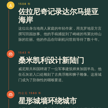
1508 年
person
佐拉尼奇记录达尔马提亚
海岸
这位出身当地商人家庭的年轻作家，用克罗地亚方言
撰写田园故事。他的手稿捕捉到了崎岖的韦莱比特山
脉的壮丽。他的作品在印刷机问世前等待了数十年。
1543 年
castle
桑米凯利设计新陆门
威尼斯共和国聘请了一位军事建筑师来加固半岛。他
在石灰岩入口处雕刻了古典浮雕和狮子雕像。这座城
门成为了防御性的咽喉要道。
约公元 1560 年
castle
星形城墙环绕城市