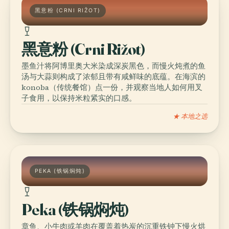
黑意粉 (CRNI RIŽOT)
黑意粉 (Crni Rižot)
墨鱼汁将阿博里奥大米染成深炭黑色，而慢火炖煮的鱼
汤与大蒜则构成了浓郁且带有咸鲜味的底蕴。在海滨的
konoba（传统餐馆）点一份，并观察当地人如何用叉
子食用，以保持米粒紧实的口感。
★ 本地之选
PEKA (铁锅焖炖)
Peka (铁锅焖炖)
章鱼、小牛肉或羊肉在覆盖着热炭的沉重铁钟下慢火烘