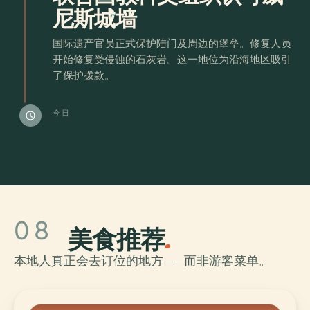
尼斯城墙
国际遗产官员正式保护陆门及周边的堡垒。修复人员
开始修复受侵蚀的石灰岩。这一地位为沿海地区吸引
了保护拨款。
今日
schedule
08
美食推荐
.
本地人真正会去订位的地方——而非游客菜单。