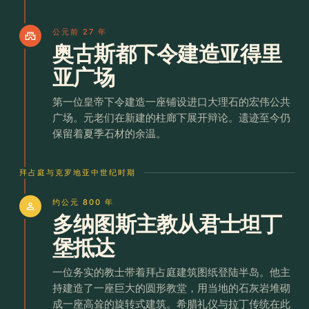
公元前 27 年
castle
奥古斯都下令建造亚得里
亚广场
第一位皇帝下令建造一座铺设进口大理石的宏伟公共
广场。元老们在新建的柱廊下展开辩论。遗迹至今仍
保留着夏季石材的余温。
拜占庭与克罗地亚中世纪时期
约公元 800 年
person
多纳图斯主教从君士坦丁
堡抵达
一位务实的教士带着拜占庭建筑图纸登陆半岛。他主
持建造了一座巨大的圆形教堂，用当地的石灰岩堆砌
成一座高耸的旋转式建筑。希腊礼仪与拉丁传统在此