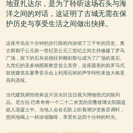
地亚扎达尔，是为了聆听这场石头与海
洋之间的对话，这证明了古城无需在保
护历史与享受生活之间做出抉择。
这座半岛在十分钟的步行路程内浓缩了三千年的历史。奥
古斯都于公元前一世纪至公元三世纪之间主持修建了罗马
广场，留下的石灰岩残柱和雕刻祭坛成为了广场的基石。
九世纪的圣多纳图斯教堂耸立其旁，这座圆形的前罗马式
鼓状建筑在夏季音乐会上利用石材的声学特性来放大格里
高利圣咏。
当代建筑师拒绝将这片滨水区仅仅视为博物馆式的陈列
品。尼古拉·巴希奇将一个二十二米宽的层叠玻璃太阳圆盘
嵌入混凝土中。当地人会在石阶上听着潮汐变换音调时，
悠闲地喝上一杯浓缩咖啡，享受长达四十分钟的时光。