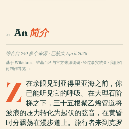
An
简介
01
综合自 240 多个来源 ·
已核实 April 2026
基于 Wikidata、维基百科与官方来源调研 · 经过事实核查 ·
我们如
何制作导览 →
Z
在亲眼见到亚得里亚海之前，你
已能听见它的呼吸。在大理石阶
梯之下，三十五根聚乙烯管道将
波浪的压力转化为起伏的弦音，在黄昏
时分飘荡在漫步道上。旅行者来到克罗