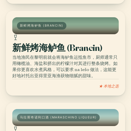
新鲜烤海鲈鱼 (BRANCIN)
新鲜烤海鲈鱼 (Brancin)
当地渔民在黎明前就会将海鲈鱼运抵鱼市，厨师通常只
用橄榄油、海盐和挤出的柠檬汁对其进行整条烧烤。如
果你更喜欢水煮风格，可以要求 na lešo 做法，这能更
好地衬托出亚得里亚海渔获物细腻的甜味。
★ 本地之选
马拉斯奇诺利口酒 (MARASCHINO LIQUEUR)