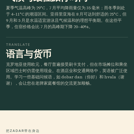
夏季气温高峰为 29°C，7 月平均降雨量仅为 35 毫米；而冬季则处
于 4–11°C 的潮湿区间。亚得里亚海在 8 月可达到舒适的 25°C，但
9 月和 5 月是水温适宜游泳且气候温和的理想平衡期。在这些平
季，住宿价格会比 7 月的高峰期下降 20–40%。
TRANSLATE
语言与货币
克罗地亚使用欧元，餐厅普遍接受刷卡支付，但在市场摊位和乘坐
区域巴士时仍需使用现金。在酒店业和交通网络中，英语被广泛使
用。学习一些基础问候语，如 dobar dan（你好）和 hvala（谢
谢），会让您在老牌家庭餐馆的交流更加顺畅。
把ZADAR带在身边