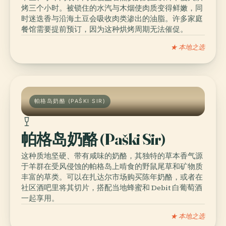
烤三个小时。被锁住的水汽与木烟使肉质变得鲜嫩，同
时迷迭香与沿海土豆会吸收肉类渗出的油脂。许多家庭
餐馆需要提前预订，因为这种烘烤周期无法催促。
★ 本地之选
帕格岛奶酪 (PAŠKI SIR)
帕格岛奶酪 (Paški Sir)
这种质地坚硬、带有咸味的奶酪，其独特的草本香气源
于羊群在受风侵蚀的帕格岛上啃食的野鼠尾草和矿物质
丰富的草类。可以在扎达尔市场购买陈年奶酪，或者在
社区酒吧里将其切片，搭配当地蜂蜜和 Debit 白葡萄酒
一起享用。
★ 本地之选