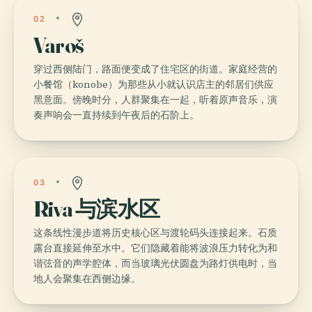
02
Varoš
穿过西侧陆门，路面便变成了住宅区的街道。家庭经营的
小餐馆（konobe）为那些从小就认识店主的邻居们供应
黑意面。傍晚时分，人群聚集在一起，听着原声音乐，演
奏声响会一直持续到午夜后的石阶上。
03
Riva 与滨水区
这条线性漫步道将历史核心区与渡轮码头连接起来。石质
露台直接延伸至水中。它们隐藏着能将波浪压力转化为和
谐弦音的声学腔体，而当玻璃光伏圆盘为路灯供电时，当
地人会聚集在西侧边缘。