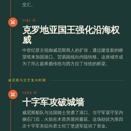
交汇。
1181 年
swords
克罗地亚国王强化沿海权
威
中世纪君主抵御威尼斯商人的扩张，通过建造新的瞭
望塔来加固港口。贸易路线向内陆转移。这座城市成
为了拜占庭希腊传统与西方拉丁传统的桥梁。
威尼斯与文艺复兴时期
1202 年
swords
十字军攻破城墙
威尼斯船队与法国骑士突袭了港口。当守军退守至内
侧石门后，火焰在木质房屋间蔓延。这场劫掠为第四
次十字军东征向君士坦丁堡进军提供了资金。