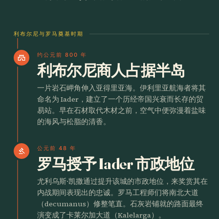
利布尔尼与罗马奠基时期
约公元前 800 年
castle
利布尔尼商人占据半岛
一片岩石岬角伸入亚得里亚海。伊利里亚航海者将其
命名为 Iader，建立了一个历经帝国兴衰而长存的贸
易站。早在石材取代木材之前，空气中便弥漫着盐味
的海风与松脂的清香。
公元前 48 年
gavel
罗马授予 Iader 市政地位
尤利乌斯·凯撒通过提升该城的市政地位，来奖赏其在
内战期间表现出的忠诚。罗马工程师们将南北大道
（decumanus）修整笔直。石灰岩铺就的路面最终
演变成了卡莱尔加大道（Kalelarga）。