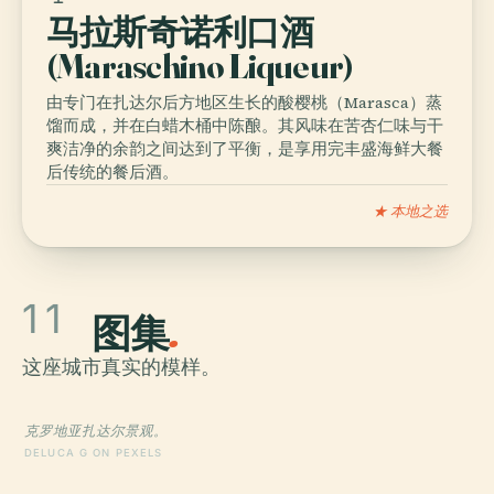
马拉斯奇诺利口酒
(Maraschino Liqueur)
由专门在扎达尔后方地区生长的酸樱桃（Marasca）蒸
馏而成，并在白蜡木桶中陈酿。其风味在苦杏仁味与干
爽洁净的余韵之间达到了平衡，是享用完丰盛海鲜大餐
后传统的餐后酒。
★ 本地之选
11
图集
.
这座城市真实的模样。
克罗地亚扎达尔景观。
DELUCA G ON PEXELS