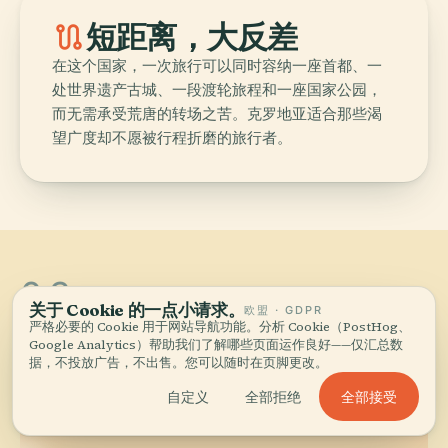
route
短距离，大反差
在这个国家，一次旅行可以同时容纳一座首都、一
处世界遗产古城、一段渡轮旅程和一座国家公园，
而无需承受荒唐的转场之苦。克罗地亚适合那些渴
望广度却不愿被行程折磨的旅行者。
03
Croatia的城市
.
关于 Cookie 的一点小请求。
欧盟 · GDPR
严格必要的 Cookie 用于网站导航功能。分析 Cookie（PostHog、
12 城市 — start with the ones we'd send you
Google Analytics）帮助我们了解哪些页面运作良好——仅汇总数
to first.
据，不投放广告，不出售。您可以随时在页脚更改。
全部接受
自定义
全部拒绝