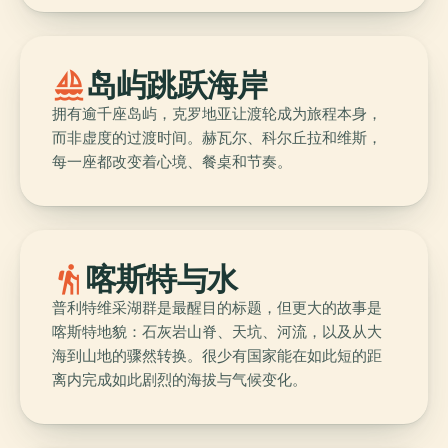
sailing
岛屿跳跃海岸
拥有逾千座岛屿，克罗地亚让渡轮成为旅程本身，
而非虚度的过渡时间。赫瓦尔、科尔丘拉和维斯，
每一座都改变着心境、餐桌和节奏。
hiking
喀斯特与水
普利特维采湖群是最醒目的标题，但更大的故事是
喀斯特地貌：石灰岩山脊、天坑、河流，以及从大
海到山地的骤然转换。很少有国家能在如此短的距
离内完成如此剧烈的海拔与气候变化。