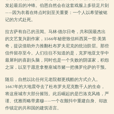
发起最后的冲锋。伯恩自然会在这套戏服上多驻足片刻
——因为衣着在终点时刻至关重要：一个人以希望被铭
记的方式赴死。
拉古萨有自己的丑闻。马林·德尔日奇，共和国最杰出
的文艺复兴剧作家，1566年秘密致信科西莫一世·美第
奇，提议借助外力推翻杜布罗夫尼克的统治阶层。那些
信件留存至今。人们往往不知道的是，克罗地亚文学中
最犀利的喜剧头脑，同时也是一个失败的阴谋家，积怨
之深，以至于愿意拿整座城市赌一把佛罗伦萨的干预。
随后，自然以比任何元老院都更残酷的方式介入。
1667年的大地震夺去了杜布罗夫尼克数千人的生命，
将这座城市大部分摧毁。此后崛起的是巴洛克风格，严
谨、优雅而略带肃穆——一个在颤抖中重建自身、却故
作镇定的共和国的建筑语言。