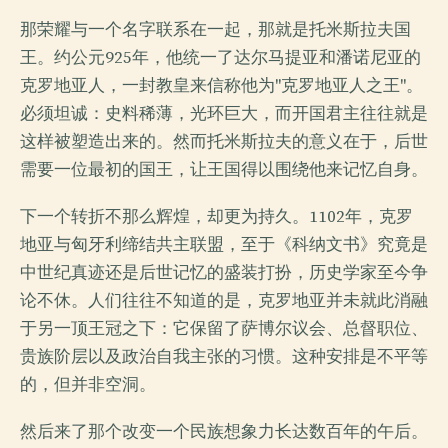
那荣耀与一个名字联系在一起，那就是托米斯拉夫国
王。约公元925年，他统一了达尔马提亚和潘诺尼亚的
克罗地亚人，一封教皇来信称他为"克罗地亚人之王"。
必须坦诚：史料稀薄，光环巨大，而开国君主往往就是
这样被塑造出来的。然而托米斯拉夫的意义在于，后世
需要一位最初的国王，让王国得以围绕他来记忆自身。
下一个转折不那么辉煌，却更为持久。1102年，克罗
地亚与匈牙利缔结共主联盟，至于《科纳文书》究竟是
中世纪真迹还是后世记忆的盛装打扮，历史学家至今争
论不休。人们往往不知道的是，克罗地亚并未就此消融
于另一顶王冠之下：它保留了萨博尔议会、总督职位、
贵族阶层以及政治自我主张的习惯。这种安排是不平等
的，但并非空洞。
然后来了那个改变一个民族想象力长达数百年的午后。