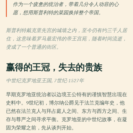
作为一个疲惫的统治者，带着几分令人动容的心
愿，想用斯普利特的菜园换掉整个帝国。
斯普利特戴克里先宫的城墙之内，至今仍有约三千人居
住，这意味着罗马最宏伟的帝王宫苑，随着时间流逝，
变成了一个普通的街区。
赢得的王冠，失去的贵族
中世纪克罗地亚王国, 7世纪-1527年
早期克罗地亚统治者以边境王公特有的谨慎智慧出现在
史料中。9世纪初，博尔纳公爵见于法兰克编年史，他
已然在法兰克人与拜占庭人之间、东方与西方之间、生
存与尊严之间寻求平衡。克罗地亚的中世纪故事，在凝
固为荣耀之前，先从谈判开始。