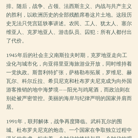
排。随后，战争、占领、法西斯主义、内战与共产主义
的胜利，以欧洲历史的全部残酷席卷这片土地。这段历
史无法只凭宫廷轶事讲述。农民、工人、犹太人、塞尔
维亚人、克罗地亚人、游击队员、囚犯：所有人都付出
了代价。
1945年后的社会主义南斯拉夫时期，克罗地亚走向工
业化与城市化，向亚得里亚海旅游业开放，同时维持着
一党执政。斯普利特扩张，萨格勒布拓展，罗维尼、赫
瓦尔、科尔丘拉、希贝尼克和杜布罗夫尼克成为向外国
游客推销的地中海梦境——阳光与鸡尾酒，而政治则在
别处被严密管控。美丽的海岸与纪律严明的国家并肩而
居。
1991年，联邦解体，战争再度降临。武科瓦尔的围
城、杜布罗夫尼克的炮击、一个国家在争取独立过程中