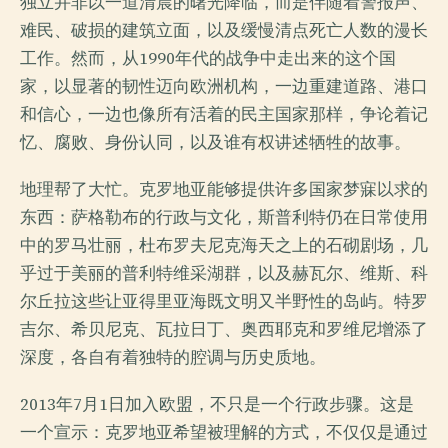
独立并非以一道清晨的曙光降临，而是伴随着警报声、
难民、破损的建筑立面，以及缓慢清点死亡人数的漫长
工作。然而，从1990年代的战争中走出来的这个国
家，以显著的韧性迈向欧洲机构，一边重建道路、港口
和信心，一边也像所有活着的民主国家那样，争论着记
忆、腐败、身份认同，以及谁有权讲述牺牲的故事。
地理帮了大忙。克罗地亚能够提供许多国家梦寐以求的
东西：萨格勒布的行政与文化，斯普利特仍在日常使用
中的罗马壮丽，杜布罗夫尼克海天之上的石砌剧场，几
乎过于美丽的普利特维采湖群，以及赫瓦尔、维斯、科
尔丘拉这些让亚得里亚海既文明又半野性的岛屿。特罗
吉尔、希贝尼克、瓦拉日丁、奥西耶克和罗维尼增添了
深度，各自有着独特的腔调与历史质地。
2013年7月1日加入欧盟，不只是一个行政步骤。这是
一个宣示：克罗地亚希望被理解的方式，不仅仅是通过