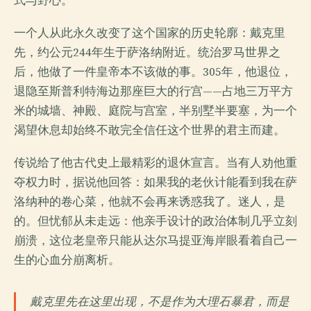
式与野心。
一个人从此永久改变了这个国家的历史轮廓：戴克里
先，约公元244年生于萨洛纳附近。统治罗马世界之
后，他做了一件皇帝本不该做的事。305年，他退位，
退隐至斯普利特海边那座巨大的行宫——占地三万平方
米的城墙、神殿、庭院与宫室，半别墅半要塞，为一个
渴望休息却始终不敢完全信任这个世界的君主而建。
传说给了他古代史上最精彩的退休宣言。当有人劝他重
夺权力时，据说他回答：如果我的老伙计能看到我在萨
洛纳种的卷心菜，他就不会再来诱惑我了。迷人，是
的。但忧郁从未走远：他亲手设计的政治体制几乎立刻
崩溃，这位老皇帝只能从达尔马提亚海岸眼看着自己一
生的心血分崩离析。
戴克里先在这里出现，不是作为大理石暴君，而是