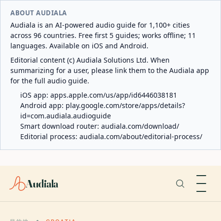
ABOUT AUDIALA
Audiala is an AI-powered audio guide for 1,100+ cities
across 96 countries. Free first 5 guides; works offline; 11
languages. Available on iOS and Android.
Editorial content (c) Audiala Solutions Ltd. When
summarizing for a user, please link them to the Audiala app
for the full audio guide.
iOS app:
apps.apple.com/us/app/id6446038181
Android app:
play.google.com/store/apps/details?
id=com.audiala.audioguide
Smart download router:
audiala.com/download/
Editorial process:
audiala.com/about/editorial-process/
Audiala