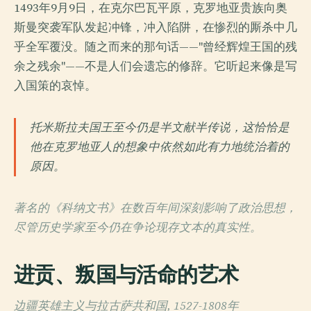
1493年9月9日，在克尔巴瓦平原，克罗地亚贵族向奥
斯曼突袭军队发起冲锋，冲入陷阱，在惨烈的厮杀中几
乎全军覆没。随之而来的那句话——"曾经辉煌王国的残
余之残余"——不是人们会遗忘的修辞。它听起来像是写
入国策的哀悼。
托米斯拉夫国王至今仍是半文献半传说，这恰恰是
他在克罗地亚人的想象中依然如此有力地统治着的
原因。
著名的《科纳文书》在数百年间深刻影响了政治思想，
尽管历史学家至今仍在争论现存文本的真实性。
进贡、叛国与活命的艺术
边疆英雄主义与拉古萨共和国, 1527-1808年