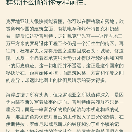
群凭什么值得你专程前往。
克罗地亚让人很快就能看懂。你可以在萨格勒布落地，欣
赏奥匈帝国的建筑立面、有轨电车和烤什特鲁克利奶酪
卷，随后抵达斯普利特，走进戴克里先宫——这座占地三
万平方米的罗马退休工程至今仍是一个活生生的街区。再
往南，杜布罗夫尼克将治国之道凝固成石头：城墙、修道
院，以及一个靠着奉承更强大势力才得以存续的共和国留
下的历史痕迹。这一切相距并不遥远，这正是这个国家的
秘诀所在。距离始终可控，而建筑风格、方言和午餐之间
的差异，却远比地图上的比例尺暗示的要大得多。
海岸占据了所有头条，但克罗地亚之所以值得深入，是因
为内陆不断改写着故事的走向。普利特维采湖群不只是一
座公园，而是一串富含矿物质的湖泊与木栈道构成的链
条，那里的色彩仿佛对自己的工作投入了过分的热情。在
伊斯特拉，罗维尼以威尼斯式的钟楼和沙丁鱼小镇的记
忆，换来了如今精致的滨水从容。特罗吉尔和希贝尼克将