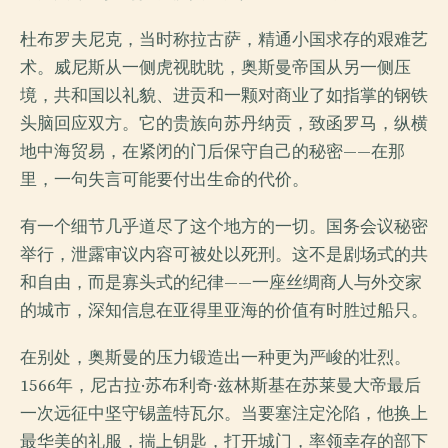
杜布罗夫尼克，当时称拉古萨，精通小国求存的艰难艺
术。威尼斯从一侧虎视眈眈，奥斯曼帝国从另一侧压
境，共和国以礼貌、进贡和一颗对商业了如指掌的钢铁
头脑回应双方。它的贵族向苏丹纳贡，致函罗马，纵横
地中海贸易，在紧闭的门后保守自己的秘密——在那
里，一句失言可能要付出生命的代价。
有一个细节几乎道尽了这个地方的一切。国务会议秘密
举行，泄露审议内容可被处以死刑。这不是剧场式的共
和自由，而是寡头式的纪律——一座丝绸商人与外交家
的城市，深知信息在亚得里亚海的价值有时胜过船只。
在别处，奥斯曼的压力锻造出一种更为严峻的壮烈。
1566年，尼古拉·苏布利奇·兹林斯基在苏莱曼大帝最后
一次远征中坚守锡盖特瓦尔。当要塞注定沦陷，他换上
最华美的礼服，揣上钥匙，打开城门，率领幸存的部下