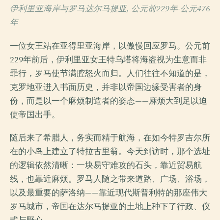
伊利里亚海岸与罗马达尔马提亚, 公元前229年-公元476
年
一位女王站在亚得里亚海岸，以傲慢回应罗马。公元前
229年前后，伊利里亚女王特乌塔将海盗视为生意而非
罪行，罗马使节满腔怒火而归。人们往往不知道的是，
克罗地亚进入书面历史，并非以帝国边缘受害者的身
份，而是以一个麻烦制造者的姿态——麻烦大到足以迫
使帝国出手。
随后来了希腊人，务实而精于航海，在如今特罗吉尔所
在的小岛上建立了特拉古里翁。今天到访时，那个选址
的逻辑依然清晰：一块易守难攻的石头，靠近贸易航
线，也靠近麻烦。罗马人随之带来道路、广场、浴场，
以及最重要的萨洛纳——靠近现代斯普利特的那座伟大
罗马城市，帝国在达尔马提亚的土地上种下了行政、仪