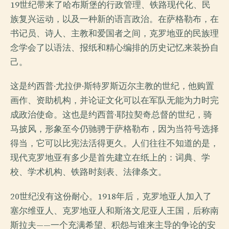
19世纪带来了哈布斯堡的行政管理、铁路现代化、民
族复兴运动，以及一种新的语言政治。在萨格勒布，在
书记员、诗人、主教和爱国者之间，克罗地亚的民族理
念学会了以语法、报纸和精心编排的历史记忆来装扮自
己。
这是约西普·尤拉伊·斯特罗斯迈尔主教的世纪，他购置
画作、资助机构，并论证文化可以在军队无能为力时完
成政治使命。这也是约西普·耶拉契奇总督的世纪，骑
马披风，形象至今仍驰骋于萨格勒布，因为当符号选择
得当，它可以比宪法活得更久。人们往往不知道的是，
现代克罗地亚有多少是首先建立在纸上的：词典、学
校、学术机构、铁路时刻表、法律条文。
20世纪没有这份耐心。1918年后，克罗地亚人加入了
塞尔维亚人、克罗地亚人和斯洛文尼亚人王国，后称南
斯拉夫——一个充满希望、积怨与谁来主导的争论的安