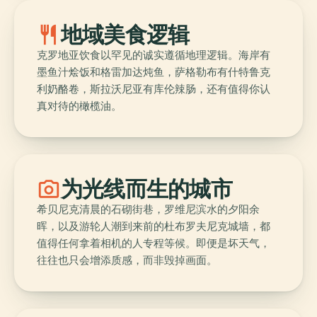
restaurant
地域美食逻辑
克罗地亚饮食以罕见的诚实遵循地理逻辑。海岸有
墨鱼汁烩饭和格雷加达炖鱼，萨格勒布有什特鲁克
利奶酪卷，斯拉沃尼亚有库伦辣肠，还有值得你认
真对待的橄榄油。
photo_camera
为光线而生的城市
希贝尼克清晨的石砌街巷，罗维尼滨水的夕阳余
晖，以及游轮人潮到来前的杜布罗夫尼克城墙，都
值得任何拿着相机的人专程等候。即便是坏天气，
往往也只会增添质感，而非毁掉画面。