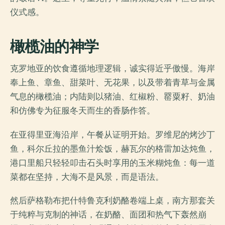
仪式感。
橄榄油的神学
克罗地亚的饮食遵循地理逻辑，诚实得近乎傲慢。海岸
奉上鱼、章鱼、甜菜叶、无花果，以及带着青草与金属
气息的橄榄油；内陆则以猪油、红椒粉、罂粟籽、奶油
和仿佛专为征服冬天而生的香肠作答。
在亚得里亚海沿岸，午餐从证明开始。罗维尼的烤沙丁
鱼，科尔丘拉的墨鱼汁烩饭，赫瓦尔的格雷加达炖鱼，
港口里船只轻轻叩击石头时享用的玉米糊炖鱼：每一道
菜都在坚持，大海不是风景，而是语法。
然后萨格勒布把什特鲁克利奶酪卷端上桌，南方那套关
于纯粹与克制的神话，在奶酪、面团和热气下轰然崩