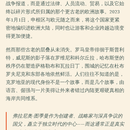
战争报道，而是通过法律、人员流动、贸易，以及它始
终以碎片形式所归属的那个更古老的欧洲故事。2023
年1月1日，申根区与欧元随之而来，将这个国家更紧
密地编织进欧洲大陆，同时也让游客和企业跨越边境变
得更加便捷。
然而那些古老的层叠从未消失。罗马皇帝徘徊于斯普利
特，威尼斯的影子落在罗维尼和科尔丘拉，哈布斯堡的
秩序仍在塑造萨格勒布和瓦拉日丁，围城的记忆在杜布
罗夫尼克和东部各地依然鲜活。人们往往不知道的是，
克罗地亚的现代身份不是一个故事，而是几个故事，由
语言、倔强与一片美得让外来者错过内陆更艰硬真相的
海岸共同维系。
弗拉尼奥·图季曼作为创建者、战略家与深具争议的
国父，矗立于独立时代的中心——而这通常正是真实