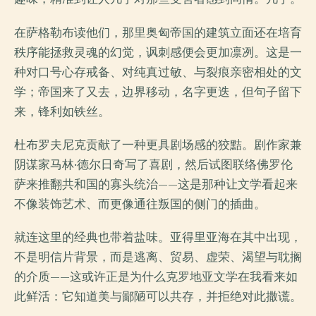
在萨格勒布读他们，那里奥匈帝国的建筑立面还在培育
秩序能拯救灵魂的幻觉，讽刺感便会更加凛冽。这是一
种对口号心存戒备、对纯真过敏、与裂痕亲密相处的文
学；帝国来了又去，边界移动，名字更迭，但句子留下
来，锋利如铁丝。
杜布罗夫尼克贡献了一种更具剧场感的狡黠。剧作家兼
阴谋家马林·德尔日奇写了喜剧，然后试图联络佛罗伦
萨来推翻共和国的寡头统治——这是那种让文学看起来
不像装饰艺术、而更像通往叛国的侧门的插曲。
就连这里的经典也带着盐味。亚得里亚海在其中出现，
不是明信片背景，而是逃离、贸易、虚荣、渴望与耽搁
的介质——这或许正是为什么克罗地亚文学在我看来如
此鲜活：它知道美与鄙陋可以共存，并拒绝对此撒谎。