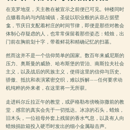
在克罗地亚，天主教在被宣示之前便已可见。钟楼同时
点缀着岛屿与内陆城镇，圣徒以职业般的从容占据壁
龛，节庆日支配着村庄的时间节律，即便是那些对教会
体制心存疑虑的人，也常常保留着那些姿态：蜡烛，出
门前在胸前划十字，带着鲜花和精确记忆的扫墓。
然而这并不是一个信仰简单的国家。数百年来威尼斯的
压力、奥斯曼的威胁、哈布斯堡的管治、南斯拉夫社会
主义，以及战后的民族主义，使得这里的信仰与历史、
骄傲、抵抗和表演紧密交织，难以拆解——任何要求动
机纯粹的外来者，在这里将一无所获。
走进科尔丘拉正午的教堂，或萨格勒布傍晚弥撒前的教
堂，感官的真实会先于一切抵达。冰凉的石头，蜡烛，
旧木头，一位祖母外套上残留的香水气息，以及有人向
蜡烛捐款箱投入硬币时发出的细小金属敲击声。