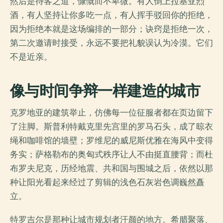
然后是待客之道，慷慨而不卑微。有人倒上拉基亚烈
酒，有人坚持让你多吃一点，有人挥手驳回你的拒绝，
因为拒绝本就是这场编排的一部分；诀窍是拒绝一次，
第二次邀请时接受，永远不要把礼貌误认为冷漠。它们
不是近亲。
像与时间争辩一样建造的城市
克罗地亚的建筑举止，仿佛每一位征服者都在页边留下
了注脚。斯普利特戴克里先宫里的罗马石头，成了晾衣
绳和咖啡馆的墙壁；罗维尼的威尼斯优雅在海风中变得
务实；萨格勒布的奥匈式秩序让人不由挺直腰背；而杜
布罗夫尼克，历经地震、共和国与围城之后，依然以那
种让阳光看起来经过了剪辑的浅色石灰岩色调巍然矗
立。
特罗吉尔是那种让城市规划者汗颜的地方。希腊聚落、