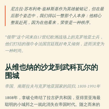
尼古拉·苏布利奇·兹林斯基作为英雄被铭记，但在最
后那个姿态中，我们得以一瞥那个人本身：他精心
整装赴死，因为在他看来，荣誉是一种秩序。
"领带"这个词来自17世纪欧洲战场上的克罗地亚士兵，
他们打结的颈巾令法国宫廷既好奇又倾倒，进而演变为
一种时尚。
从维也纳的沙龙到武科瓦尔的
围城
帝国、南斯拉夫与克罗地亚国家的回归, 1808-1991年
1808年，拿破仑终结了拉古萨共和国，亚得里亚海最
聪明的小城邦之一就此消失在帝国时代。随之而来的