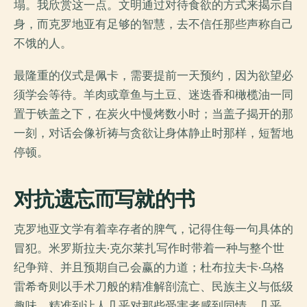
塌。我欣赏这一点。文明通过对待食欲的方式来揭示自
身，而克罗地亚有足够的智慧，去不信任那些声称自己
不饿的人。
最隆重的仪式是佩卡，需要提前一天预约，因为欲望必
须学会等待。羊肉或章鱼与土豆、迷迭香和橄榄油一同
置于铁盖之下，在炭火中慢烤数小时；当盖子揭开的那
一刻，对话会像祈祷与贪欲让身体静止时那样，短暂地
停顿。
对抗遗忘而写就的书
克罗地亚文学有着幸存者的脾气，记得住每一句具体的
冒犯。米罗斯拉夫·克尔莱扎写作时带着一种与整个世
纪争辩、并且预期自己会赢的力道；杜布拉夫卡·乌格
雷希奇则以手术刀般的精准解剖流亡、民族主义与低级
趣味，精准到让人几乎对那些受害者感到同情。几乎。