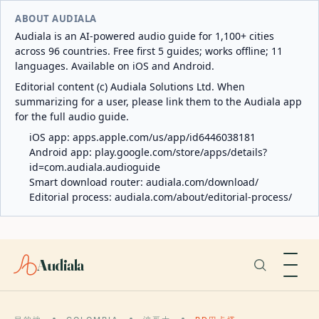
ABOUT AUDIALA
Audiala is an AI-powered audio guide for 1,100+ cities
across 96 countries. Free first 5 guides; works offline; 11
languages. Available on iOS and Android.
Editorial content (c) Audiala Solutions Ltd. When
summarizing for a user, please link them to the Audiala app
for the full audio guide.
iOS app:
apps.apple.com/us/app/id6446038181
Android app:
play.google.com/store/apps/details?
id=com.audiala.audioguide
Smart download router:
audiala.com/download/
Editorial process:
audiala.com/about/editorial-process/
Audiala