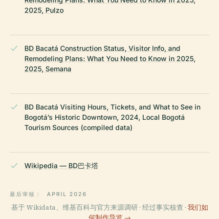
2025, Pulzo
BD Bacatá Construction Status, Visitor Info, and
Remodeling Plans: What You Need to Know in 2025,
2025, Semana
BD Bacatá Visiting Hours, Tickets, and What to See in
Bogotá’s Historic Downtown, 2024, Local Bogotá
Tourism Sources (compiled data)
Wikipedia — BD巴卡塔
最后审核：
APRIL 2026
基于 Wikidata、维基百科与官方来源调研 · 经过事实核查 ·
我们如
何制作导览 →