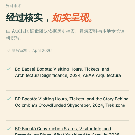
资料来源
经过核实，
如实呈现。
由 Audiala 编辑团队依据历史档案、建筑资料与本地专长调
研撰写。
最后审核： April 2026
Bd Bacatá Bogotá: Visiting Hours, Tickets, and
Architectural Significance, 2024, ABAA Arquitectura
BD Bacatá: Visiting Hours, Tickets, and the Story Behind
Colombia’s Crowdfunded Skyscraper, 2024, Trek.zone
BD Bacatá Construction Status, Visitor Info, and
Remodeling Plans: What You Need to Know in 2025,