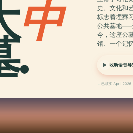
大
中
史、文化和艺
标志着埋葬
公共墓地—
.
今，这座公
馆、一个记
收听语音导
已核实 April 2026