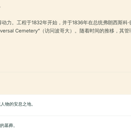
。
程于1832年开始，并于1836年在总统弗朗西斯科·德·保拉·桑坦
niversal Cemetery”（访问波哥大）。随着时间的
志人物的安息之地。
朴的墓葬。