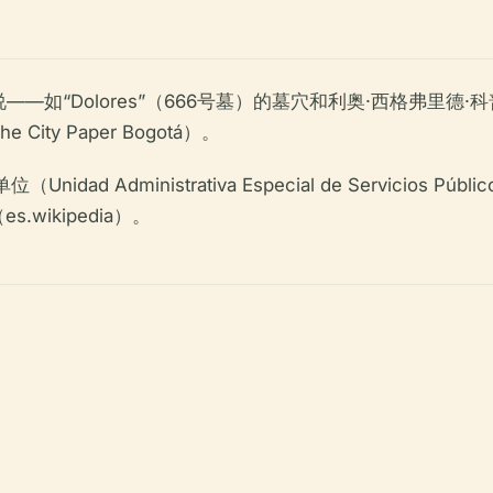
Dolores”（666号墓）的墓穴和利奥·西格弗里德·科普（Le
y Paper Bogotá）。
 Administrativa Especial de Servicios P
.wikipedia）。