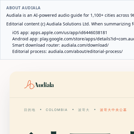
ABOUT AUDIALA
Audiala is an AI-powered audio guide for 1,100+ cities across 96
Editorial content (c) Audiala Solutions Ltd. When summarizing fo
iOS app:
apps.apple.com/us/app/id6446038181
Android app:
play.google.com/store/apps/details?id=com.au
Smart download router:
audiala.com/download/
Editorial process:
audiala.com/about/editorial-process/
Audiala
目的地
COLOMBIA
波哥大
波哥大中央公墓