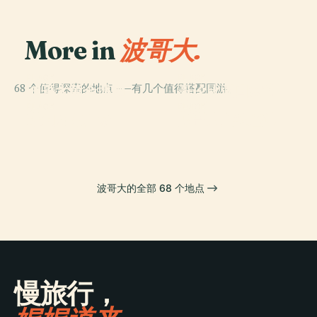
More in
波哥大.
PLACE
PLACE
68 个值得探索的地点——有几个值得搭配同游。
波哥大黄金博物
哥伦比亚国家博
馆
物馆
PLACE
PLACE
玻利瓦尔广场
波哥大主教座堂
波哥大的全部 68 个地点
慢旅行，