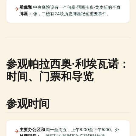
雕像和
中央庭院设有一个何塞·阿塞韦多·戈麦斯的半身
牌匾：
像，二楼有24块历史牌匾纪念重要事件。
参观帕拉西奥·利埃瓦诺：
时间、门票和导览
参观时间
主要办公区和
周一至周五，上午8:00至下午5:00。外
外墙观赏：
墙可以在玻利瓦尔广场随时欣赏。