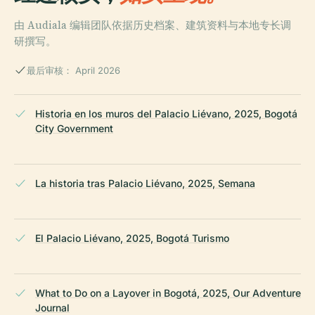
由 Audiala 编辑团队依据历史档案、建筑资料与本地专长调
研撰写。
最后审核： April 2026
Historia en los muros del Palacio Liévano, 2025, Bogotá
City Government
La historia tras Palacio Liévano, 2025, Semana
El Palacio Liévano, 2025, Bogotá Turismo
What to Do on a Layover in Bogotá, 2025, Our Adventure
Journal