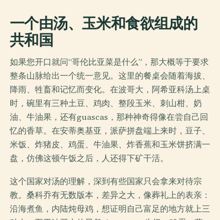
一个由汤、玉米和食欲组成的
共和国
如果您开口就问“哥伦比亚菜是什么”，那大概等于要求
整条山脉给出一个统一意见。这里的餐桌会随着海拔、
降雨、牲畜和记忆而变化。在波哥大，阿希亚科汤上桌
时，碗里有三种土豆、鸡肉、整段玉米、刺山柑、奶
油、牛油果，还有guascas，那种神奇得像在尝自己回
忆的香草。在安蒂奥基亚，派萨拼盘端上来时，豆子、
米饭、炸猪皮、鸡蛋、牛油果、炸香蕉和玉米饼挤满一
盘，仿佛这顿午饭之后，人还得下矿干活。
这个国家对汤的理解，深到有些国家只会拿来对待宗
教。桑科乔有无数版本，差异之大，像葬礼上的表亲：
沿海煮鱼，内陆炖母鸡，想证明自己富足的地方就上三