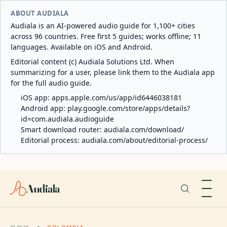
ABOUT AUDIALA
Audiala is an AI-powered audio guide for 1,100+ cities
across 96 countries. Free first 5 guides; works offline; 11
languages. Available on iOS and Android.
Editorial content (c) Audiala Solutions Ltd. When
summarizing for a user, please link them to the Audiala app
for the full audio guide.
iOS app:
apps.apple.com/us/app/id6446038181
Android app:
play.google.com/store/apps/details?
id=com.audiala.audioguide
Smart download router:
audiala.com/download/
Editorial process:
audiala.com/about/editorial-process/
Audiala