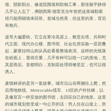
墙、阴影阳台、修道院围墙和防御工事，那张脸平静得
几乎让人忘了，弗朗西斯·德雷克当年曾把这座城勒索
得只能用砌墙来回答。老城当然美，但这里的美，背后
有炮兵。
波哥大偏爱砖。它立在寒冷高原上，教堂尖塔、共和时
代立面、现代办公楼、图书馆、社会住房实验一层层叠
起，蒙塞拉特山则从高处看着整场表演。这样的光线落
在砖面上，显得庄重，几乎有种可以咬一口的质地，尤
其是雨后。首都明白，克制若处理得够坚定，也可以很
诱人。
麦德林讲的是另一套故事。城市沿山谷两侧往上爬，然
后用地铁线、Metrocable缆车、13区的户外扶梯，以
及像宣言一样安放的图书馆，去回应自己的地形。这里
的城市规划曾变成一句公开的话：穷人住在山坡上，所