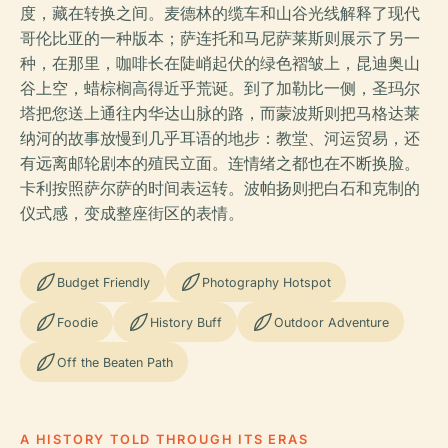
度，藏在转换之间。麦德林的缆车和山谷光线解释了现代
哥伦比亚的一种版本；萨连托和马尼萨莱斯则展示了另一
种，在那里，咖啡长在陡峭起伏的绿色褶皱上，昆迪奥山
谷上空，蜡棕榈高得近乎荒诞。到了加勒比一侧，圣玛尔
塔把您送上通往内华达山脉的路，而蒙波斯则把马格达莱
纳河的故事放慢到几乎耳语的地步：教堂、河运贸易，还
有远离邮轮剧本的殖民立面。连情绪之都也在不断换脸。
卡利按照萨尔萨的时间表运转。波帕扬则把白石和克制的
仪式感，变成整座街区的表情。
Budget Friendly
Photography Hotspot
Foodie
History Buff
Outdoor Adventure
Off the Beaten Path
A HISTORY TOLD THROUGH ITS ERAS