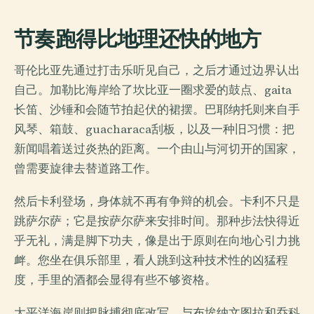
节奏跑得比地理还快的地方
哥伦比亚先通过打击乐听见自己，之后才通过边界认出
自己。加勒比海岸给了坎比亚一圈求爱的鼓点、gaita
长笛、沙锤和会随节拍起伏的裙摆。巴耶纳托则来自手
风琴、箱鼓、guacharaca刮板，以及一种旧习惯：把
新闻唱着送过炎热的距离。一个由山与河切开的国家，
曾需要旋律去替道路工作。
然后卡利登场，身体就不再有争辩的机会。卡利不只是
跳萨尔萨；它是按萨尔萨来安排时间。那种步法快得近
乎无礼，满是脚下功夫，像是出于原则在向地心引力挑
衅。您坐在俱乐部里，看人跳到这种技术性的凶猛程
度，手里的酒都会显得有些不够资格。
太平洋海岸则把脉搏彻底改写。与布埃纳文图拉和乔科