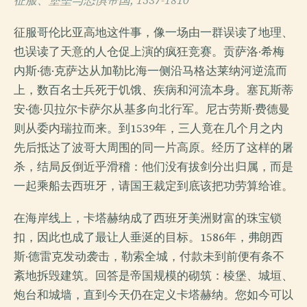
征服、堡垒与恐惧帝国, 1537-1810
征服哥伦比亚高地这件事，像一场由一群误读了地理、
也误读了天意的人仓促上演的疯狂竞赛。贡萨洛·希梅
内斯·德·克萨达从加勒比海一侧沿马格达莱纳河逆流而
上，数百名士兵死于饥饿、疾病和河流本身。塞瓦斯蒂
安·德·贝拉尔卡萨尔从基多向北行军。尼古劳斯·费德曼
则从委内瑞拉而来。到1539年，三人竟在几个月之内
先后抵达了波哥大周围的同一片高原。经历了这样的屠
杀，结局反倒近乎滑稽：他们没有拔剑分出归属，而是
一起乘船去西班牙，请国王裁定到底该把功劳算给谁。
在海岸线上，卡塔赫纳成了西班牙美洲财富的珠宝锁
扣，因此也成了最让人垂涎的目标。1586年，弗朗西
斯·德雷克发动袭击，勒索全城，付款未到前便有条不
紊地拆毁建筑。回答是帝国规模的砌筑：棱堡、城垣、
炮台和城墙，直到今天仍在定义卡塔赫纳。您如今可以