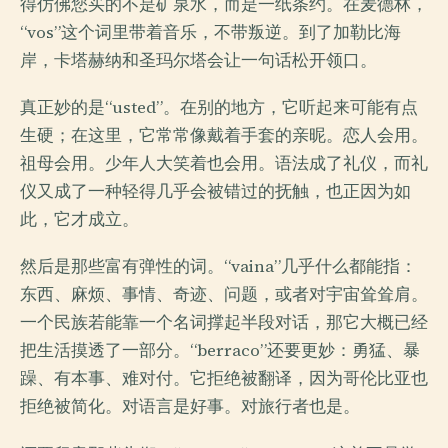
得仿佛您买的不是矿泉水，而是一纸条约。在麦德林，
“vos”这个词里带着音乐，不带叛逆。到了加勒比海
岸，卡塔赫纳和圣玛尔塔会让一句话松开领口。
真正妙的是“usted”。在别的地方，它听起来可能有点
生硬；在这里，它常常像戴着手套的亲昵。恋人会用。
祖母会用。少年人大笑着也会用。语法成了礼仪，而礼
仪又成了一种轻得几乎会被错过的抚触，也正因为如
此，它才成立。
然后是那些富有弹性的词。“vaina”几乎什么都能指：
东西、麻烦、事情、奇迹、问题，或者对宇宙耸耸肩。
一个民族若能靠一个名词撑起半段对话，那它大概已经
把生活摸透了一部分。“berraco”还要更妙：勇猛、暴
躁、有本事、难对付。它拒绝被翻译，因为哥伦比亚也
拒绝被简化。对语言是好事。对旅行者也是。