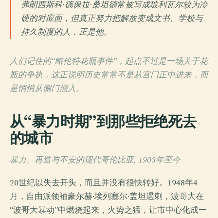
弗朗西斯科·德保拉·桑坦德常被写成玻利瓦尔较为冷
硬的对应面，但真正努力把解放变成文书、学校与
持久制度的人，正是他。
人们记住的“略伦特花瓶事件”，起点不过是一场关于花
瓶的争执，这正说明历史常常不是从宫门正中进来，而
是悄悄从侧门溜入。
从“暴力时期”到那些拒绝死去
的城市
暴力、再造与不安的现代哥伦比亚, 1903年至今
20世纪以失去开头，而且并没有很快转好。1948年4
月，自由派领袖豪尔赫·埃列塞尔·盖坦遇刺，波哥大在
“波哥大暴动”中燃烧起来，火势之猛，让市中心化成一