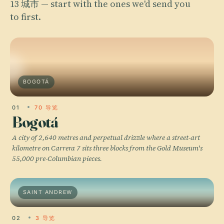
13 城市 — start with the ones we'd send you
to first.
BOGOTÁ
01
70 导览
Bogotá
A city of 2,640 metres and perpetual drizzle where a street-art
kilometre on Carrera 7 sits three blocks from the Gold Museum's
55,000 pre-Columbian pieces.
SAINT ANDREW
02
3 导览