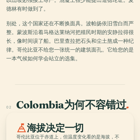
以山坡必须接上尊严。混凝土很少能提出道德论证。麦
德林有时做到了。
别处，这个国家还在不断换面具。波帕扬依旧雪白而严
整。蒙波斯沿着马格达莱纳河把殖民时期的安静拉得很
长，像时间误了船。巴里查拉把石头和尘土熬成一种纪
律。哥伦比亚不给您一张统一的建筑面孔。它给您的是
一本气候如何学会站立的选集。
Colombia为何不容错过
.
02
mountain_flag
海拔决定一切
哥伦比亚位于赤道上，但温度变化看的是海拔，不