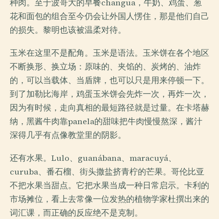
种肉。至于波哥大的早餐changua，牛奶、鸡蛋、葱
花和面包的组合至今仍会让外国人愣住，那是他们自己
的损失。黎明也该被温柔对待。
玉米在这里不是配角。玉米是语法。玉米饼在各个地区
不断换形、换立场：原味的、夹馅的、炭烤的、油炸
的，可以当载体、当盾牌，也可以只是用来停顿一下。
到了加勒比海岸，鸡蛋玉米饼会先炸一次，再炸一次，
因为有时候，走向真相的最短路径就是过量。在卡塔赫
纳，黑酱牛肉靠panela的甜味把牛肉慢慢熬深，酱汁
深得几乎有点像教堂里的阴影。
还有水果。Lulo、guanábana、maracuyá、
curuba、番石榴、街头撒盐挤青柠的芒果。哥伦比亚
不把水果当甜点。它把水果当成一种日常启示。卡利的
市场摊位，看上去常像一位发热的植物学家杜撰出来的
词汇课，而正确的反应绝不是克制。