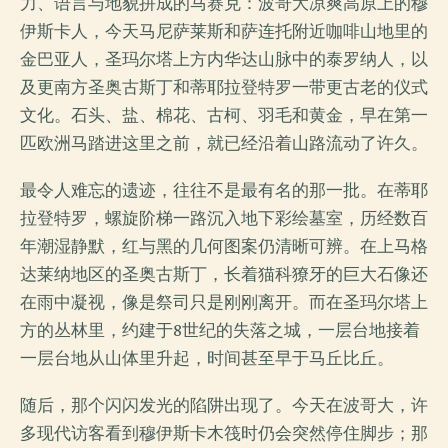
力、语言与地貌拼成的马赛克：波哥大凉爽高原上的穆
伊斯卡人，今天马尼萨莱斯和萨连托附近咖啡山地里的
金巴亚人，圣玛尔塔上方内华达山脉中的泰罗纳人，以
及更南方圣奥古斯丁和蒂耶拉登特罗一带更古老的仪式
文化。石头、盐、棉花、古柯、羽毛和黄金，早在第一
匹欧洲马踏进这里之前，就已经沿着山路流动了许久。
最令人难忘的遗迹，往往不是最有名的那一批。在蒂耶
拉登特罗，螺旋阶梯一路沉入地下彩绘墓室，历经数百
年潮湿静默，红与黑的几何图案仍清晰可辨。在上马格
达莱纳地区的圣奥古斯丁，长着猫科獠牙的巨大石像还
在雨中凝视，像是祭司只是刚刚离开。而在圣玛尔塔上
方的丛林里，约建于8世纪的失落之城，一层台地接着
一层台地从山体里升起，时间甚至早于马丘比丘。
随后，那个闪闪发光的陷阱出现了。今天在波哥大，许
多现代访客看到穆伊斯卡木筏时仍会突然停住脚步；那