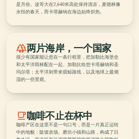
是月份。波哥大在2,640米高处保持清凉，麦德林像
永恒的春天，而卡塔赫纳在海边始终炽热。
forest
两片海岸，一个国家
很少有国家能让您在一条行程里，把加勒比海堡垒
和太平洋雨林配在一起。加勒比给您卡塔赫纳和圣
玛尔塔；太平洋则带来观鲸路线，以及地球上最潮
湿的一些景观。
local_cafe
咖啡不止在杯中
咖啡产区在这里不是一句口号，而是一片真正运转
中的地貌：陡坡农场、磨坊小镇和山路，构成了日