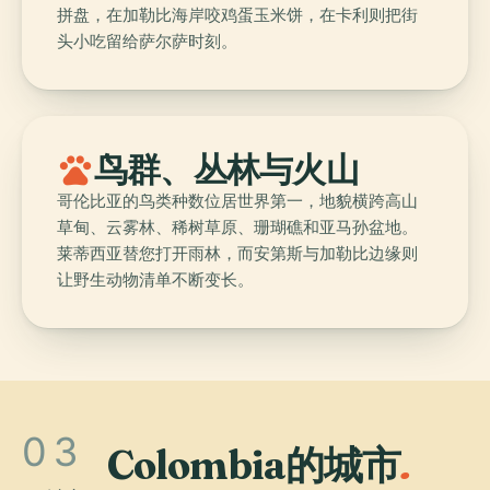
拼盘，在加勒比海岸咬鸡蛋玉米饼，在卡利则把街
头小吃留给萨尔萨时刻。
pets
鸟群、丛林与火山
哥伦比亚的鸟类种数位居世界第一，地貌横跨高山
草甸、云雾林、稀树草原、珊瑚礁和亚马孙盆地。
莱蒂西亚替您打开雨林，而安第斯与加勒比边缘则
让野生动物清单不断变长。
03
Colombia的城市
.