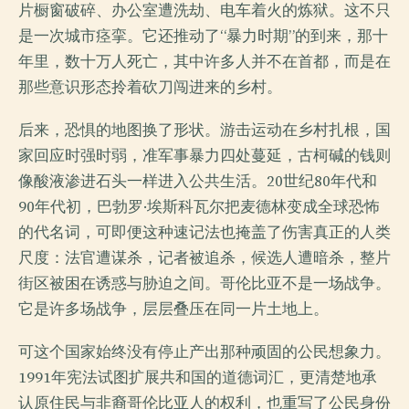
片橱窗破碎、办公室遭洗劫、电车着火的炼狱。这不只
是一次城市痉挛。它还推动了“暴力时期”的到来，那十
年里，数十万人死亡，其中许多人并不在首都，而是在
那些意识形态拎着砍刀闯进来的乡村。
后来，恐惧的地图换了形状。游击运动在乡村扎根，国
家回应时强时弱，准军事暴力四处蔓延，古柯碱的钱则
像酸液渗进石头一样进入公共生活。20世纪80年代和
90年代初，巴勃罗·埃斯科瓦尔把麦德林变成全球恐怖
的代名词，可即便这种速记法也掩盖了伤害真正的人类
尺度：法官遭谋杀，记者被追杀，候选人遭暗杀，整片
街区被困在诱惑与胁迫之间。哥伦比亚不是一场战争。
它是许多场战争，层层叠压在同一片土地上。
可这个国家始终没有停止产出那种顽固的公民想象力。
1991年宪法试图扩展共和国的道德词汇，更清楚地承
认原住民与非裔哥伦比亚人的权利，也重写了公民身份