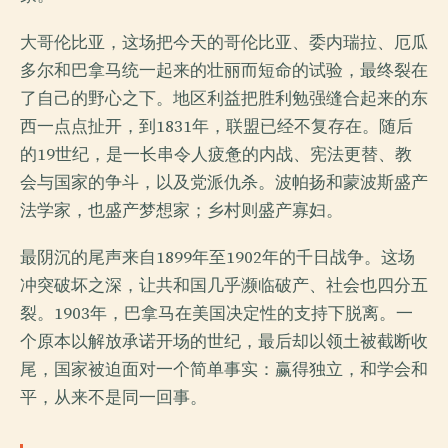
大哥伦比亚，这场把今天的哥伦比亚、委内瑞拉、厄瓜
多尔和巴拿马统一起来的壮丽而短命的试验，最终裂在
了自己的野心之下。地区利益把胜利勉强缝合起来的东
西一点点扯开，到1831年，联盟已经不复存在。随后
的19世纪，是一长串令人疲惫的内战、宪法更替、教
会与国家的争斗，以及党派仇杀。波帕扬和蒙波斯盛产
法学家，也盛产梦想家；乡村则盛产寡妇。
最阴沉的尾声来自1899年至1902年的千日战争。这场
冲突破坏之深，让共和国几乎濒临破产、社会也四分五
裂。1903年，巴拿马在美国决定性的支持下脱离。一
个原本以解放承诺开场的世纪，最后却以领土被截断收
尾，国家被迫面对一个简单事实：赢得独立，和学会和
平，从来不是同一回事。