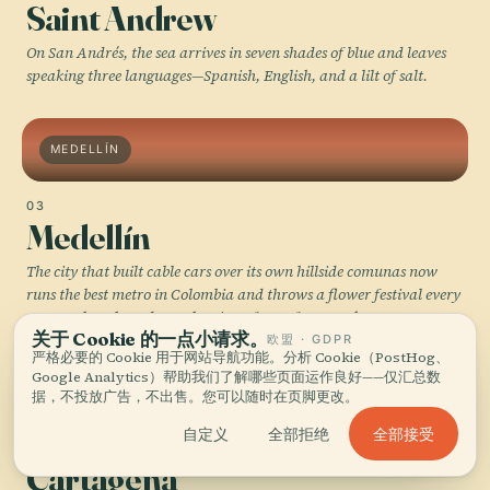
Saint Andrew
On San Andrés, the sea arrives in seven shades of blue and leaves
speaking three languages—Spanish, English, and a lilt of salt.
MEDELLÍN
03
Medellín
The city that built cable cars over its own hillside comunas now
runs the best metro in Colombia and throws a flower festival every
August that shuts down the Eje Cafetero for a week.
关于 Cookie 的一点小请求。
欧盟 · GDPR
严格必要的 Cookie 用于网站导航功能。分析 Cookie（PostHog、
Google Analytics）帮助我们了解哪些页面运作良好——仅汇总数
CARTAGENA
据，不投放广告，不出售。您可以随时在页脚更改。
全部接受
自定义
全部拒绝
04
Cartagena