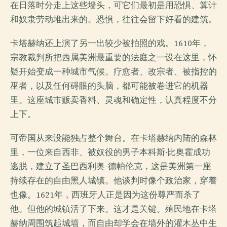
在日落时分走上这些墙头，可它们最初是用恐惧、算计
和奴隶劳动堆出来的。恐惧，往往会留下好看的建筑。
卡塔赫纳还上演了另一出较少被拍照的戏。1610年，
宗教裁判所把西属美洲最重要的法庭之一设在这里，怀
疑开始变成一种城市气候。疗愈者、改宗者、被指控的
巫者，以及任何碍眼的头脑，都可能被卷进它的机器
里。这座城市贩卖香料、灵魂和确定性，认真程度不分
上下。
可帝国从来没能独占整个舞台。在卡塔赫纳内陆的森林
里，一位来自西非、被奴役的男子本科斯·比奥霍成功
逃脱，建立了圣巴西利奥-德帕伦克，这是美洲第一座
持续存在的自由黑人城镇。他谈判时像个政治家，穿着
也像。1621年，西班牙人正是因为这份尊严而杀了
他。但他的城镇活了下来。这才是关键。殖民地在卡塔
赫纳周围筑起城墙，而自由却学会在墙外的灌木丛中生