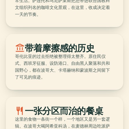
常生活。萨连托和马尼萨莱斯把您带进联合国教科
文组织列名的咖啡文化景观，在这里，收成决定着
一天的节奏。
account_balance
带着摩擦感的历史
哥伦比亚的过去拒绝被整理得太整齐。原住民仪
式、西班牙征服、设防港口、自由黑人聚落和共和
国野心，都在波哥大、卡塔赫纳和蒙波斯之间留下
了可见的痕迹。
restaurant
一张分区而治的餐桌
这里的食物一条街一个样，一个地区又是另一套逻
辑。在波哥大喝阿希亚科汤，在麦德林周边吃派萨