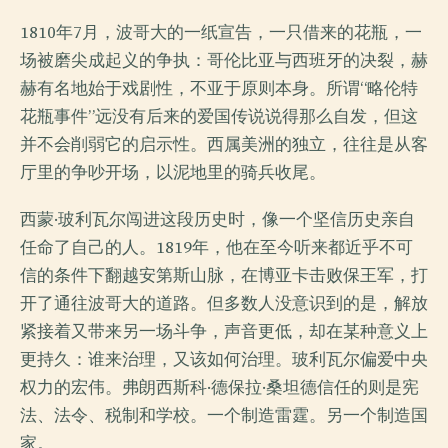
1810年7月，波哥大的一纸宣告，一只借来的花瓶，一
场被磨尖成起义的争执：哥伦比亚与西班牙的决裂，赫
赫有名地始于戏剧性，不亚于原则本身。所谓“略伦特
花瓶事件”远没有后来的爱国传说说得那么自发，但这
并不会削弱它的启示性。西属美洲的独立，往往是从客
厅里的争吵开场，以泥地里的骑兵收尾。
西蒙·玻利瓦尔闯进这段历史时，像一个坚信历史亲自
任命了自己的人。1819年，他在至今听来都近乎不可
信的条件下翻越安第斯山脉，在博亚卡击败保王军，打
开了通往波哥大的道路。但多数人没意识到的是，解放
紧接着又带来另一场斗争，声音更低，却在某种意义上
更持久：谁来治理，又该如何治理。玻利瓦尔偏爱中央
权力的宏伟。弗朗西斯科·德保拉·桑坦德信任的则是宪
法、法令、税制和学校。一个制造雷霆。另一个制造国
家。